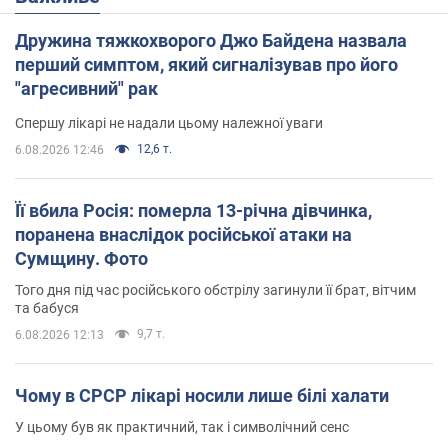
Дружина тяжкохворого Джо Байдена назвала
перший симптом, який сигналізував про його
"агресивний" рак
Спершу лікарі не надали цьому належної уваги
12,6 т.
6.08.2026 12:46
Її вбила Росія: померла 13-річна дівчинка,
поранена внаслідок російської атаки на
Сумщину. Фото
Того дня під час російського обстрілу загинули її брат, вітчим
та бабуся
9,7 т.
6.08.2026 12:13
Чому в СРСР лікарі носили лише білі халати
У цьому був як практичний, так і символічний сенс