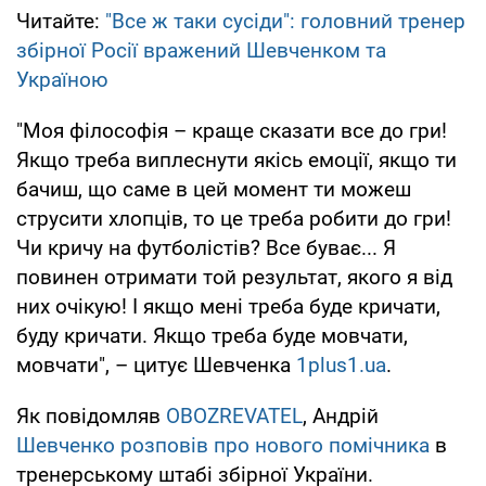
Читайте:
"Все ж таки сусіди": головний тренер
збірної Росії вражений Шевченком та
Україною
"Моя філософія – краще сказати все до гри!
Якщо треба виплеснути якісь емоції, якщо ти
бачиш, що саме в цей момент ти можеш
струсити хлопців, то це треба робити до гри!
Чи кричу на футболістів? Все буває... Я
повинен отримати той результат, якого я від
них очікую! І якщо мені треба буде кричати,
буду кричати. Якщо треба буде мовчати,
мовчати", – цитує Шевченка
1plus1.ua
.
Як повідомляв
OBOZREVATEL
, Андрій
Шевченко розповів про нового помічника
в
тренерському штабі збірної України.