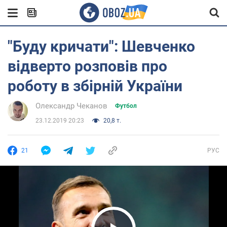
"Буду кричати": Шевченко
відверто розповів про
роботу в збірній України
Олександр Чеканов
Футбол
23.12.2019 20:23
20,8 т.
21
РУС