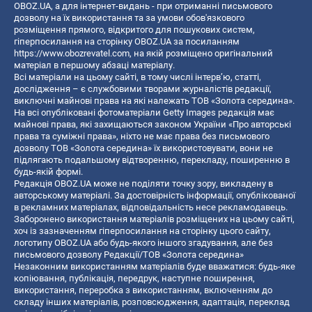
OBOZ.UA, а для інтернет-видань - при отриманні письмового
дозволу на їх використання та за умови обов'язкового
розміщення прямого, відкритого для пошукових систем,
гіперпосилання на сторінку OBOZ.UA за посиланням
https://www.obozrevatel.com
, на якій розміщено оригінальний
матеріал в першому абзаці матеріалу.
Всі матеріали на цьому сайті, в тому числі інтерв’ю, статті,
дослідження – є службовими творами журналістів редакції,
виключні майнові права на які належать ТОВ «Золота середина».
На всі опубліковані фотоматеріали Getty Images редакція має
майнові права, які захищаються законом України «Про авторські
права та суміжні права», ніхто не має права без письмового
дозволу ТОВ «Золота середина» їх використовувати, вони не
підлягають подальшому відтворенню, перекладу, поширенню в
будь-якій формі.
Редакція OBOZ.UA може не поділяти точку зору, викладену в
авторському матеріалі. За достовірність інформації, опублікованої
в рекламних матеріалах, відповідальність несе рекламодавець.
Заборонено використання матеріалів розміщених на цьому сайті,
хоч із зазначенням гіперпосилання на сторінку цього сайту,
логотипу OBOZ.UA або будь-якого іншого згадування, але без
письмового дозволу Редакції/ТОВ «Золота середина»
Незаконним використанням матеріалів буде вважатися: будь-яке
копiювання, публiкацiя, передрук, наступне поширення,
використання, переробка з використанням, включенням до
складу інших матеріалів, розповсюдження, адаптація, переклад