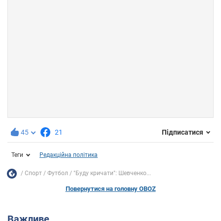
45
21
Підписатися
Теги
Редакційна політика
Спорт
Футбол
"Буду кричати": Шевченко...
Повернутися на головну OBOZ
Важливе