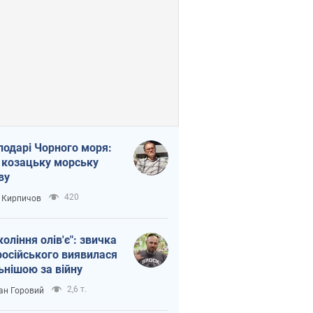
подарі Чорного моря:
 козацьку морську
ву
420
 Кирпичов
коління олів'є": звичка
російського виявилася
ьнішою за війну
2,6 т.
ан Горовий