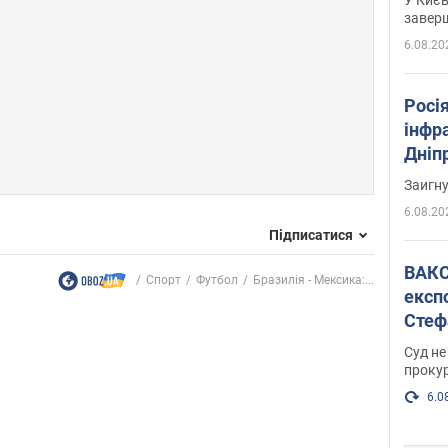
завер
6.08.20
Росія
інфр
Дніпр
пора
Заигн
6.08.20
Підписатися
ВАКС обрав 
Спорт
Футбол
Бразилія - ​​Мексика:...
експ
Стеф
спра
Суд не
проку
6.0