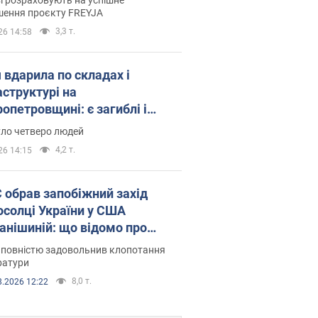
шення проєкту FREYJA
3,3 т.
26 14:58
 вдарила по складах і
аструктурі на
опетровщині: є загиблі і
нені. Фото
уло четверо людей
4,2 т.
26 14:15
запобіжний захід
осолці України у США
анішиній: що відомо про
ву
 повністю задовольнив клопотання
ратури
8,0 т.
8.2026 12:22