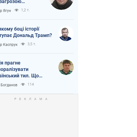
 загрозою
тична логістика
1,2 т.
ор Ягун
якому боці історії
тупає Дональд Трамп?
3,5 т.
ор Каспрук
ія прагне
оралізувати
аїнський тил. Що
то собі нагадати
114
 Богданов