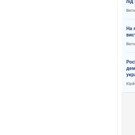
під
кри
Вікт
На 
вис
Вікт
Рос
дем
укр
вар
Юрій