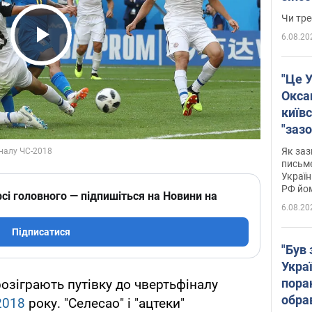
ухва
Чи тре
6.08.20
Play Video
"Це У
Окса
київс
"зазо
навіт
Як заз
знав,
письм
Україн
гено
РФ йо
сі головного — підпишіться на Новини на
6.08.20
Підписатися
"Був 
Укра
пора
розіграють путівку до чвертьфіналу
обра
2018
року. "Селесао" і "ацтеки"