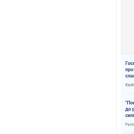
Гос
про
сла
Юрій
"По
до 
сил
Русл