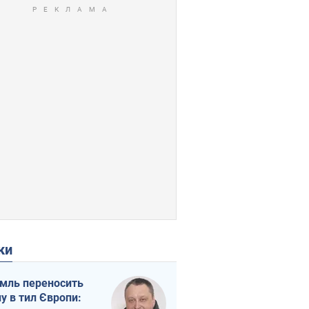
ки
мль переносить
ну в тил Європи: