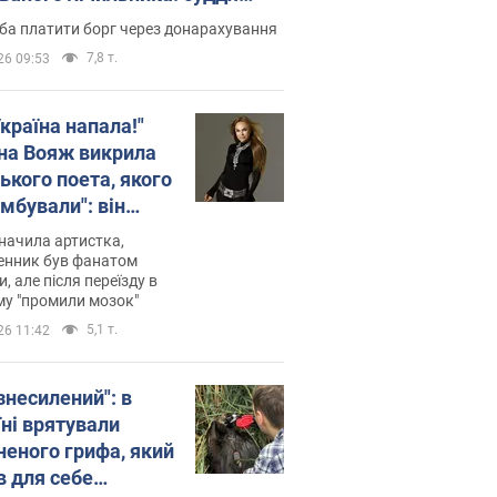
лив неочікуване рішення
ба платити борг через донарахування
7,8 т.
26 09:53
країна напала!"
на Вояж викрила
ького поета, якого
мбували": він
ь російської не
начила артистка,
 а тепер хоче
енник був фанатом
и, але після переїзду в
циду українців
му "промили мозок"
5,1 т.
26 11:42
знесилений": в
їні врятували
неного грифа, який
в для себе