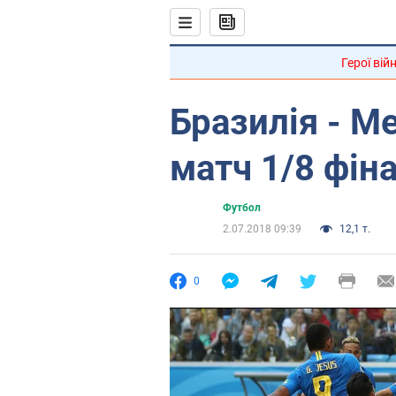
Герої вій
Бразилія - ​​
матч 1/8 фін
Футбол
2.07.2018 09:39
12,1 т.
0