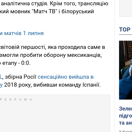
налітична студія. Крім того, трансляцію
кий мовник "Матч ТВ" і білоруський
TO
и матчів 1 липня
вітовій першості, яка проходила саме в
 змогли пробити оборону мексиканців,
тапу - 0:0.
L
, збірна Росії
сенсаційно вийшла в
у
2018 року, вибивши команду Іспанії.
Зеле
підго
та антибалістичної програми
FREY
У Києв