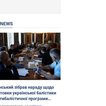
P NEWS
нський зібрав нараду щодо
товки української балістики
JA.: які рішення готуються
і розраховують на успішне