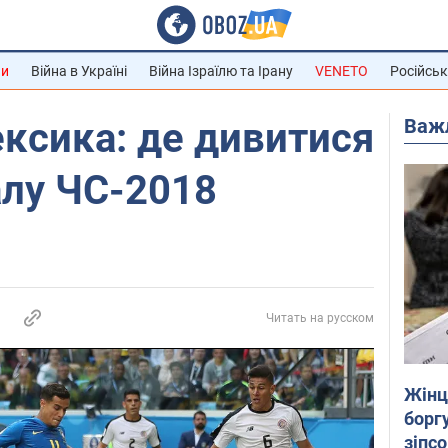
ни
Війна в Україні
Війна Ізраїлю та Ірану
VENETO
Російськ
Важ
Мексика: де дивитися
алу ЧС-2018
Читать на русском
Жінці
боргу
зіпс