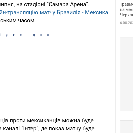
нети
липня, на стадіоні "Самара Арена".
Травм
Фото
на меж
йн-трансляцію матчу Бразилія - Мексика
.
Черка
ївським часом.
6.08.20
ідео дня
ців проти мексиканців можна буде
каналі "Інтер", де показ матчу буде