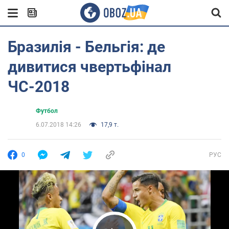
Бразилія - ​​Бельгія: де
дивитися чвертьфінал
ЧС-2018
Футбол
6.07.2018 14:26
17,9 т.
0
РУС