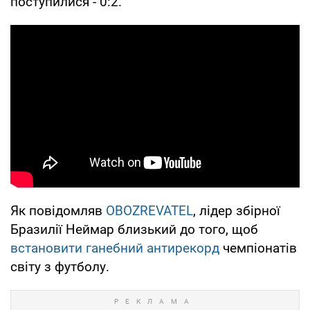
поступилися - 0:2.
Як повідомляв
OBOZREVATEL
, лідер збірної
Бразилії Неймар близький до того, щоб
встановити ганебний антирекорд
чемпіонатів
світу з футболу.