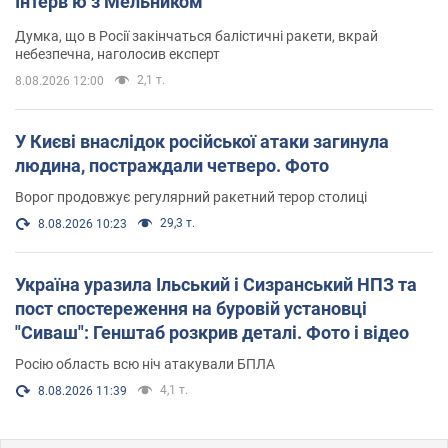
Інтерв’ю з Мельником
Думка, що в Росії закінчаться балістичні ракети, вкрай
небезпечна, наголосив експерт
2,1 т.
8.08.2026 12:00
У Києві внаслідок російської атаки загинула
людина, постраждали четверо. Фото
Ворог продовжує регулярний ракетний терор столиці
29,3 т.
8.08.2026 10:23
Україна уразила Ільський і Сизранський НПЗ та
пост спостереження на буровій установці
"Сиваш": Генштаб розкрив деталі. Фото і відео
Росію область всю ніч атакували БПЛА
4,1 т.
8.08.2026 11:39