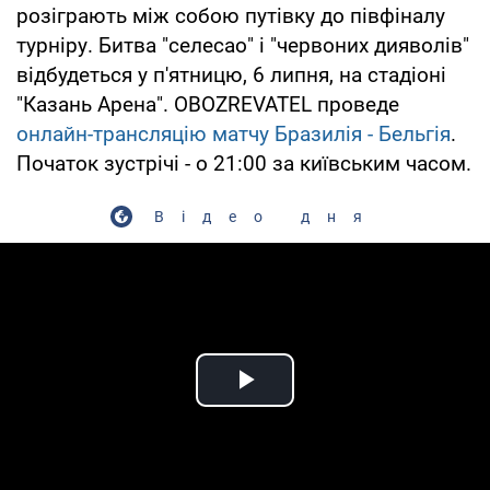
розіграють між собою путівку до півфіналу
турніру. Битва "селесао" і "червоних дияволів"
відбудеться у п'ятницю, 6 липня, на стадіоні
"Казань Арена". OBOZREVATEL проведе
онлайн-трансляцію матчу Бразилія - ​​Бельгія
.
Початок зустрічі - о 21:00 за київським часом.
Відео дня
Play Video