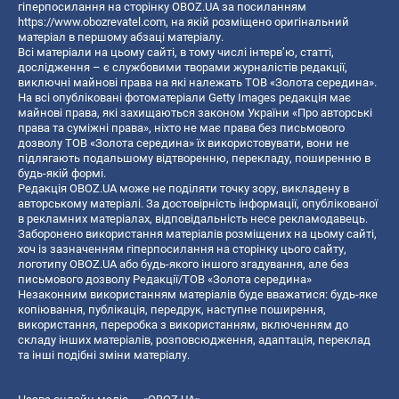
гіперпосилання на сторінку OBOZ.UA за посиланням
https://www.obozrevatel.com
, на якій розміщено оригінальний
матеріал в першому абзаці матеріалу.
Всі матеріали на цьому сайті, в тому числі інтерв’ю, статті,
дослідження – є службовими творами журналістів редакції,
виключні майнові права на які належать ТОВ «Золота середина».
На всі опубліковані фотоматеріали Getty Images редакція має
майнові права, які захищаються законом України «Про авторські
права та суміжні права», ніхто не має права без письмового
дозволу ТОВ «Золота середина» їх використовувати, вони не
підлягають подальшому відтворенню, перекладу, поширенню в
будь-якій формі.
Редакція OBOZ.UA може не поділяти точку зору, викладену в
авторському матеріалі. За достовірність інформації, опублікованої
в рекламних матеріалах, відповідальність несе рекламодавець.
Заборонено використання матеріалів розміщених на цьому сайті,
хоч із зазначенням гіперпосилання на сторінку цього сайту,
логотипу OBOZ.UA або будь-якого іншого згадування, але без
письмового дозволу Редакції/ТОВ «Золота середина»
Незаконним використанням матеріалів буде вважатися: будь-яке
копiювання, публiкацiя, передрук, наступне поширення,
використання, переробка з використанням, включенням до
складу інших матеріалів, розповсюдження, адаптація, переклад
та інші подібні зміни матеріалу.