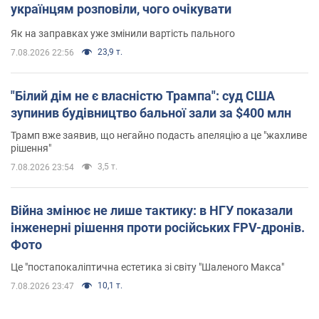
українцям розповіли, чого очікувати
Як на заправках уже змінили вартість пального
23,9 т.
7.08.2026 22:56
"Білий дім не є власністю Трампа": суд США
зупинив будівництво бальної зали за $400 млн
Трамп вже заявив, що негайно подасть апеляцію а це "жахливе
рішення"
3,5 т.
7.08.2026 23:54
Війна змінює не лише тактику: в НГУ показали
інженерні рішення проти російських FPV-дронів.
Фото
Це "постапокаліптична естетика зі світу "Шаленого Макса"
10,1 т.
7.08.2026 23:47