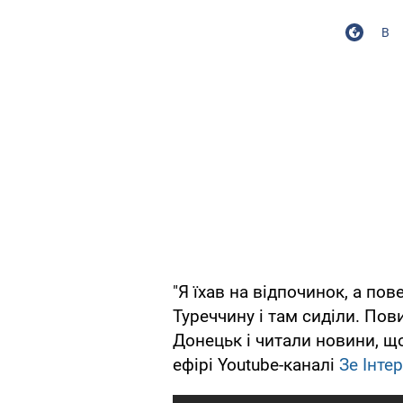
В
"Я їхав на відпочинок, а по
Туреччину і там сиділи. Пов
Донецьк і читали новини, що
ефірі Youtube-каналі
Зе Інте