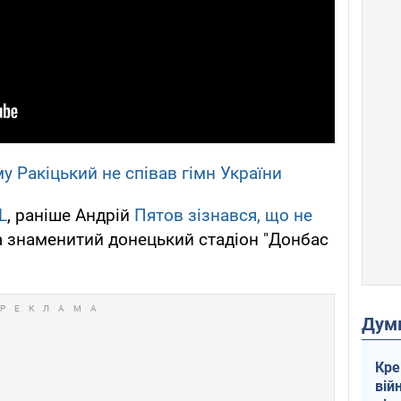
у Ракіцький не співав гімн України
L
, раніше Андрій
Пятов
зізнався, що не
 знаменитий донецький стадіон "Донбас
Дум
Кре
вій