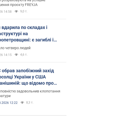
шення проєкту FREYJA
9,0 т.
26 14:58
 вдарила по складах і
аструктурі на
опетровщині: є загиблі і
нені. Фото
уло четверо людей
4,6 т.
26 14:15
запобіжний захід
осолці України у США
анішиній: що відомо про
ву
 повністю задовольнив клопотання
ратури
8,3 т.
8.2026 12:22