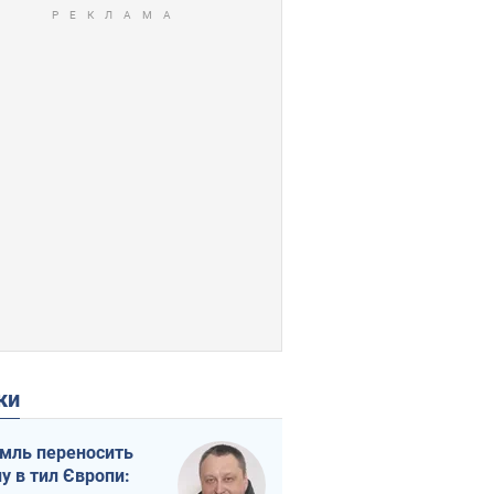
ки
мль переносить
ну в тил Європи: