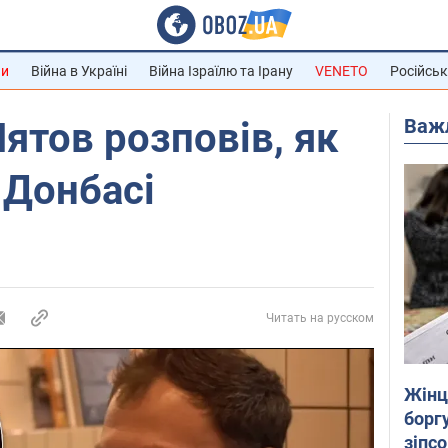
ни
Війна в Україні
Війна Ізраїлю та Ірану
VENETO
Російськ
Важ
Пятов розповів, як
 Донбасі
Читать на русском
Жінці
боргу
зіпс