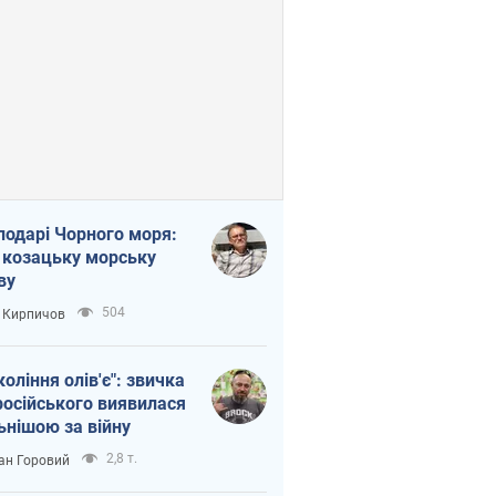
подарі Чорного моря:
 козацьку морську
ву
504
 Кирпичов
коління олів'є": звичка
російського виявилася
ьнішою за війну
2,8 т.
ан Горовий