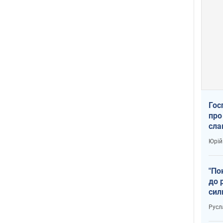
Гос
про
сла
Юрій
"По
до 
сил
Русл