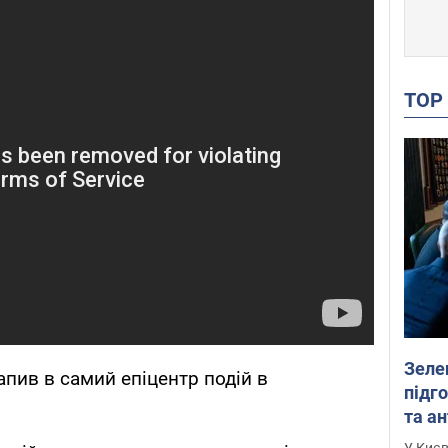
TO
Зеле
апив в самий епіцентр подій в
підго
та антибалістичної програми
FREY
У Києв