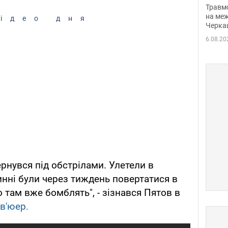
нети
Травм
Фото
на меж
ідео дня
Черка
6.08.20
вернувся під обстрілами. Улетели в
инні були через тиждень повертатися в
 там вже бомблять", - зізнався Пятов в
рв'юер.