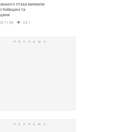
повий маршрут.
ованого птаха виявили
і Київщині та
щини
2,6 т.
26 11:09