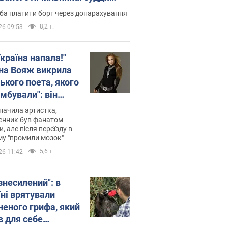
лив неочікуване рішення
ба платити борг через донарахування
8,2 т.
26 09:53
країна напала!"
на Вояж викрила
ького поета, якого
мбували": він
ь російської не
начила артистка,
 а тепер хоче
енник був фанатом
и, але після переїзду в
циду українців
му "промили мозок"
5,6 т.
26 11:42
знесилений": в
їні врятували
неного грифа, який
в для себе