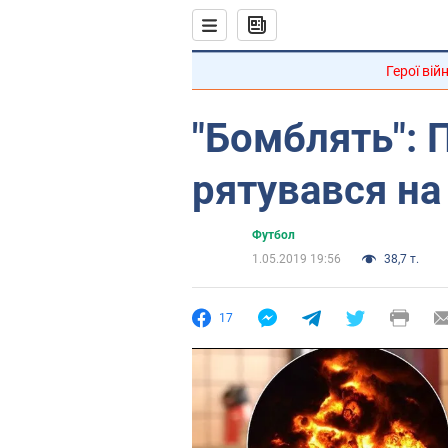
Герої вій
"Бомблять": 
рятувався на
Футбол
1.05.2019 19:56
38,7 т.
17