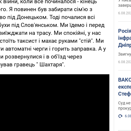
 війни, коли все починалося - кінець
завер
-го. Я повинен був забирати сім'ю з
6.08.20
о під Донецьком. Тоді почалися всі
ибухи під Слов'янськом. Ми їдемо і перед
Росія
иїжджати на трасу. Ми спокійні, у нас
інфр
 стоїть таксист і махає руками "стій". Ми
Дніпр
и автоматні черги і горить заправка. А у
пора
Заигн
и розвернулися і в об'їзд через
6.08.20
мував гравець " Шахтаря".
ВАКС обрав 
експ
Стеф
спра
Суд не
проку
6.0