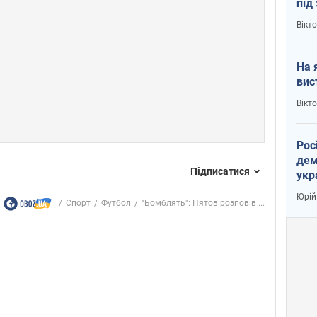
під
кри
Вікт
На 
вис
Вікт
Рос
дем
Підписатися
укр
вар
Юрій
Спорт
Футбол
"Бомблять": Пятов розповів ...