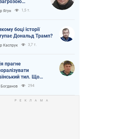
 загрозою
тична логістика
1,5 т.
ор Ягун
якому боці історії
тупає Дональд Трамп?
3,7 т.
ор Каспрук
ія прагне
оралізувати
аїнський тил. Що
то собі нагадати
294
 Богданов