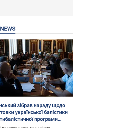
P NEWS
нський зібрав нараду щодо
товки української балістики
JA: які рішення готуються
і розраховують на успішне