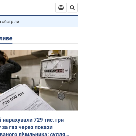
і обстріли
ливе
 нарахували 729 тис. грн
 за газ через покази
ованого лічильника: суддя