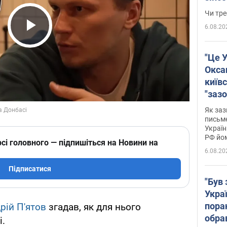
ухва
Чи тре
6.08.20
Play Video
"Це У
Окса
київс
"зазо
навіт
Як заз
знав,
письм
Україн
гено
РФ йо
сі головного — підпишіться на Новини на
6.08.20
Підписатися
"Був 
Укра
пора
рій П'ятов
згадав, як для нього
обра
і.