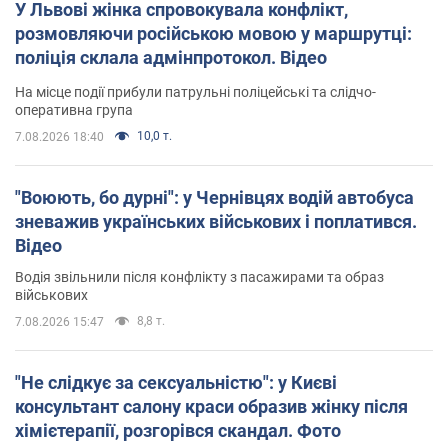
У Львові жінка спровокувала конфлікт,
розмовляючи російською мовою у маршрутці:
поліція склала адмінпротокол. Відео
На місце події прибули патрульні поліцейські та слідчо-
оперативна група
10,0 т.
7.08.2026 18:40
"Воюють, бо дурні": у Чернівцях водій автобуса
зневажив українських військових і поплатився.
Відео
Водія звільнили після конфлікту з пасажирами та образ
військових
8,8 т.
7.08.2026 15:47
"Не слідкує за сексуальністю": у Києві
консультант салону краси образив жінку після
хімієтерапії, розгорівся скандал. Фото