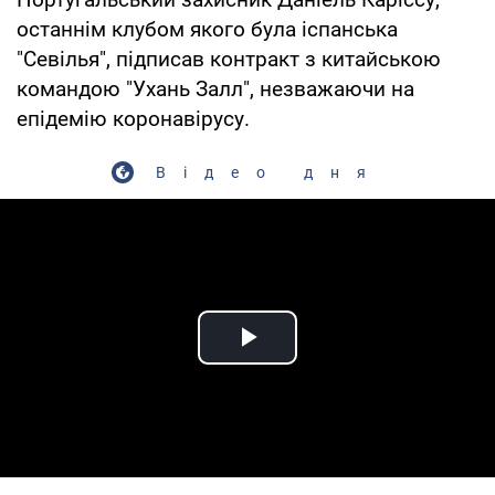
останнім клубом якого була іспанська
"Севілья", підписав контракт з китайською
командою "Ухань Залл", незважаючи на
епідемію коронавірусу.
Відео дня
Play Video