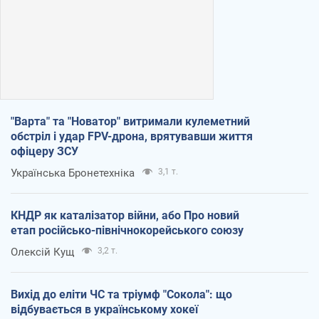
"Варта" та "Новатор" витримали кулеметний
обстріл і удар FPV-дрона, врятувавши життя
офіцеру ЗСУ
Українська Бронетехніка
3,1 т.
КНДР як каталізатор війни, або Про новий
етап російсько-північнокорейського союзу
Олексій Кущ
3,2 т.
Вихід до еліти ЧС та тріумф "Сокола": що
відбувається в українському хокеї