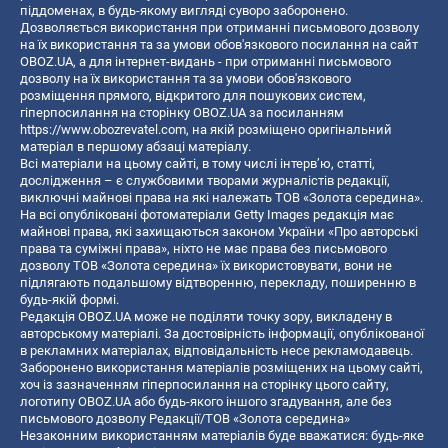
піддоменах, в будь-якому вигляді суворо заборонено.
Дозволяється використання при отриманні письмового дозволу
на їх використання та за умови обов'язкового посилання на сайт
OBOZ.UA, а для інтернет-видань - при отриманні письмового
дозволу на їх використання та за умови обов'язкового
розміщення прямого, відкритого для пошукових систем,
гіперпосилання на сторінку OBOZ.UA за посиланням
https://www.obozrevatel.com
, на якій розміщено оригінальний
матеріал в першому абзаці матеріалу.
Всі матеріали на цьому сайті, в тому числі інтерв’ю, статті,
дослідження – є службовими творами журналістів редакції,
виключні майнові права на які належать ТОВ «Золота середина».
На всі опубліковані фотоматеріали Getty Images редакція має
майнові права, які захищаються законом України «Про авторські
права та суміжні права», ніхто не має права без письмового
дозволу ТОВ «Золота середина» їх використовувати, вони не
підлягають подальшому відтворенню, перекладу, поширенню в
будь-якій формі.
Редакція OBOZ.UA може не поділяти точку зору, викладену в
авторському матеріалі. За достовірність інформації, опублікованої
в рекламних матеріалах, відповідальність несе рекламодавець.
Заборонено використання матеріалів розміщених на цьому сайті,
хоч із зазначенням гіперпосилання на сторінку цього сайту,
логотипу OBOZ.UA або будь-якого іншого згадування, але без
письмового дозволу Редакції/ТОВ «Золота середина»
Незаконним використанням матеріалів буде вважатися: будь-яке