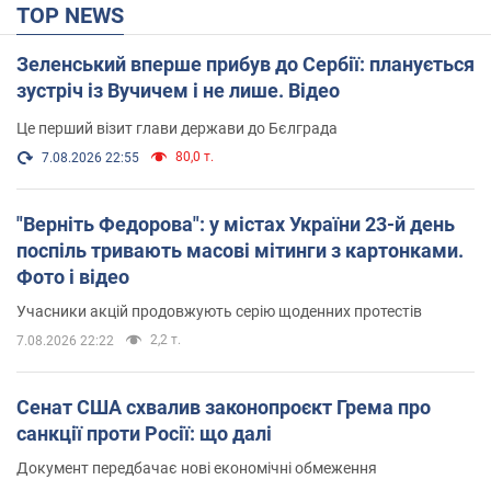
TOP NEWS
Зеленський вперше прибув до Сербії: планується
зустріч із Вучичем і не лише. Відео
Це перший візит глави держави до Бєлграда
80,0 т.
7.08.2026 22:55
"Верніть Федорова": у містах України 23-й день
поспіль тривають масові мітинги з картонками.
Фото і відео
Учасники акцій продовжують серію щоденних протестів
2,2 т.
7.08.2026 22:22
Сенат США схвалив законопроєкт Грема про
санкції проти Росії: що далі
Документ передбачає нові економічні обмеження