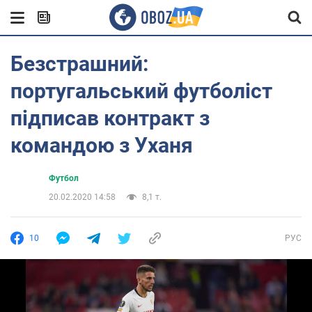
Безстрашний:
португальський футболіст
підписав контракт з
командою з Уханя
Футбол
20.02.2020 14:58
8,1 т.
10
РУС