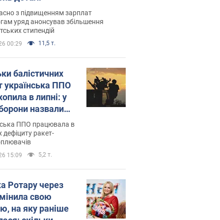
асно з підвищенням зарплат
гам уряд анонсував збільшення
тських стипендій
11,5 т.
26 00:29
ьки балістичних
т українська ППО
опила в липні: у
борони назвали
у
нська ППО працювала в
 дефіциту ракет-
оплювачів
5,2 т.
26 15:09
ка Ротару через
змінила свою
ю, на яку раніше