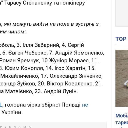
я" Тарасу Степаненку та голкіперу
 які можуть вийти на поле в зустрічі з
ним чином:
TO
оболь, 3. Ілля Забарний, 4. Сергій
, 6. Євген Чеберко, 7. Андрій Ярмоленко,
 Роман Яремчук, 10 Жуніор Мораес, 11.
. Юхим Конопля, 14. Ігор Харатін, 15.
 Михайличенко, 17. Олександр Зінченко,
ксандр Зубков, 20. Віктор Коваленко, 21.
 Матвієнко, 23. Андрій Лунін.
L
, головна зірка збірної Польщі
не
 України.
Мобі
тариф