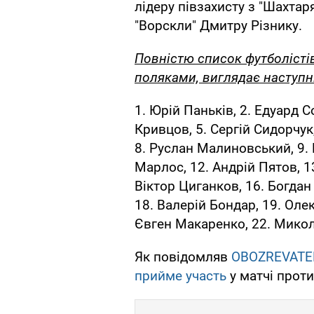
лідеру півзахисту з "Шахтар
"Ворскли" Дмитру Різнику.
Повністю список футболістів,
поляками, виглядає наступ
1. Юрій Паньків, 2. Едуард С
Кривцов, 5. Сергій Сидорчук
8. Руслан Малиновський, 9.
Марлос, 12. Андрій Пятов, 13
Віктор Циганков, 16. Богдан
18. Валерій Бондар, 19. Оле
Євген Макаренко, 22. Микола
Як повідомляв
OBOZREVATE
прийме участь
у матчі проти