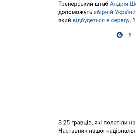
Тренерський штаб
Андрія Ш
допоможуть
збірній України
який
відбудеться в середу
, 
В
З 25 гравців, які полетіли н
Наставник нашої національ