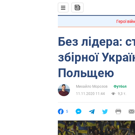
Герої вій
Без лідера: 
збірної Украї
Польщею
Михайло Морозов
Футбол
11.11.2020 11:44
9,3 т.
5