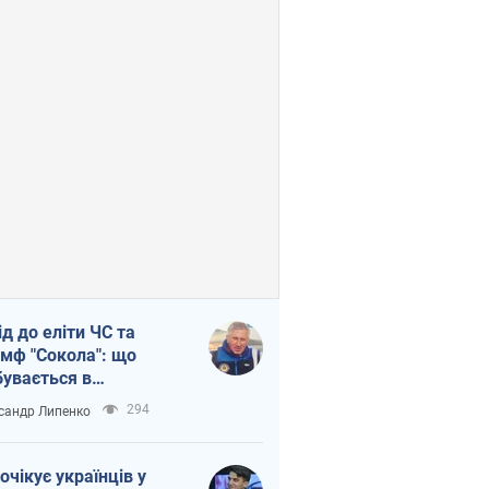
ід до еліти ЧС та
умф "Сокола": що
бувається в
аїнському хокеї
294
сандр Липенко
очікує українців у