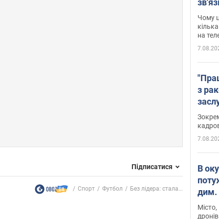
зв'яз
скар
Чому ц
кілька
на тел
7.08.20
"Пра
з ра
засл
анон
Зокрем
кадров
7.08.20
Підписатися
В ок
поту
Спорт
Футбол
Без лідера: стала...
дим. 
Місто,
дронів