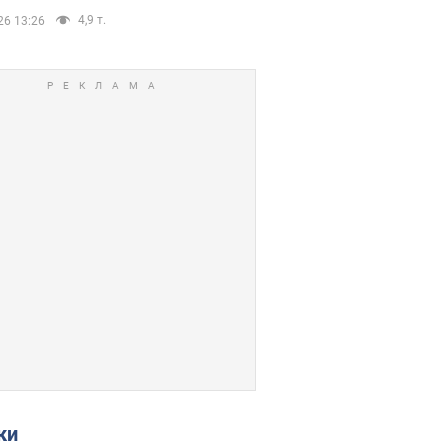
4,9 т.
26 13:26
ки