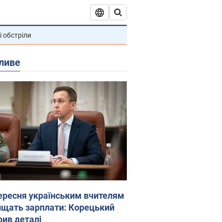
і обстріли
ливе
вересня українським вчителям
ищать зарплати: Корецький
рив деталі