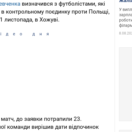
жалі
евченка
визначився з футболістами, які
отри
У випл
в контрольному поєдинку проти Польщі,
зарпла
11 листопада, в Хожуві.
роботи
філарм
8.08.20
ідео дня
а матч, до заявки потрапили 23.
ної команди вирішив дати відпочинок