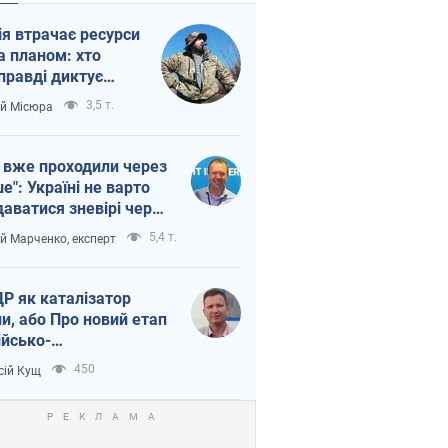
ія втрачає ресурси
а планом: хто
правді диктує
п війни
3,5 т.
ій Місюра
 вже проходили через
ше": Україні не варто
даватися зневірі через
етний терор
5,4 т.
ій Марченко, експерт
Р як каталізатор
ни, або Про новий етап
ійсько-
нічнокорейського
450
сій Кущ
зу