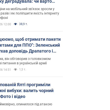
ку деградувала: чи варто
житись на ціни
іни на мобільний зв'язок зросли у
 разів і як поліпшити якість інтернету
ефоні
38,9 т.
26 12:00
цюємо, щоб отримати пакети
кетами для ППО": Зеленський
ухав доповідь Драпатого і
сував нові кроки
а, він обговорив з головкомом
і питання в українській армії
1,5 т.
26 14:51
упованій Ялті прогриміли
жні вибухи: валить чорний
Фото і відео
 ймовірно, опинилося під атакою