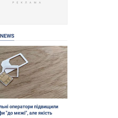
P NEWS
льні оператори підвищили
и "до межі", але якість