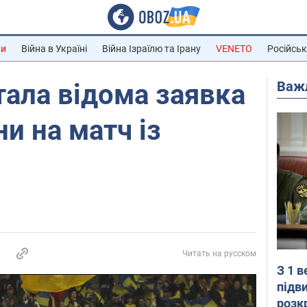
ни
Війна в Україні
Війна Ізраїлю та Ірану
VENETO
Російськ
Важ
стала відома заявка
ни на матч із
Читать на русском
З 1 
підв
розк