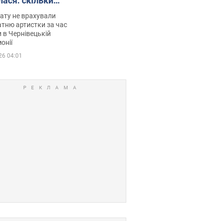
лася: скільки
мувала співачка
ату не врахували
тню артистки за час
 в Чернівецькій
онії
26 04:01