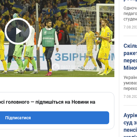
Одноч
педаго
студен
7.08.20
Play Video
Скіл
раке
перех
Міно
цифр
Украї
умовах
перех
7.08.20
сі головного — підпишіться на Новини на
Аурі
Підписатися
суд 
пенсі