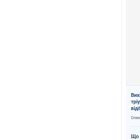
Вих
трі
від
укр
Олек
Що 