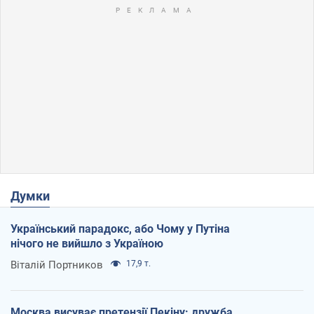
Думки
Український парадокс, або Чому у Путіна
нічого не вийшло з Україною
Віталій Портников
17,9 т.
Москва висуває претензії Пекіну: дружба