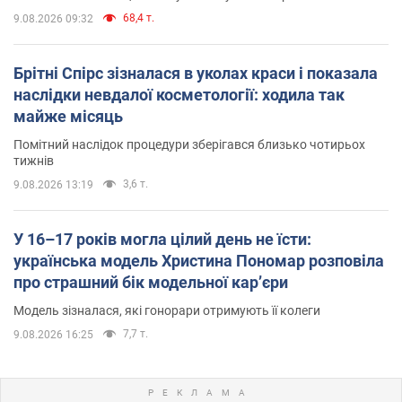
68,4 т.
9.08.2026 09:32
Брітні Спірс зізналася в уколах краси і показала
наслідки невдалої косметології: ходила так
майже місяць
Помітний наслідок процедури зберігався близько чотирьох
тижнів
3,6 т.
9.08.2026 13:19
У 16–17 років могла цілий день не їсти:
українська модель Христина Пономар розповіла
про страшний бік модельної кар’єри
Модель зізналася, які гонорари отримують її колеги
7,7 т.
9.08.2026 16:25