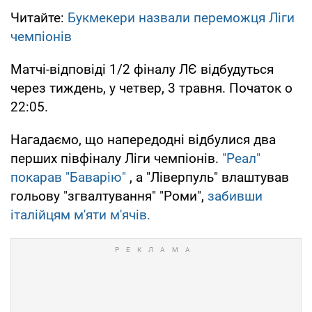
Читайте:
Букмекери назвали переможця Ліги
чемпіонів
Матчі-відповіді 1/2 фіналу ЛЄ відбудуться
через тиждень, у четвер, 3 травня. Початок о
22:05.
Нагадаємо, що напередодні відбулися два
перших півфіналу Ліги чемпіонів.
"Реал"
покарав "Баварію"
, а "Ліверпуль" влаштував
гольову "згвалтування" "Роми",
забивши
італійцям м'яти м'ячів.