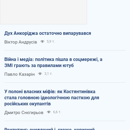
Дух Анкоріджа остаточно випарувався
Віктор Андрусів
5,9 т.
Війна і медіа: політика пішла в соцмережі, а
ЗМІ грають за правилами ютуб
Павло Казарін
3,1 т.
У полоні власних міфів: як Костянтинівка
стала головною ідеологічною пасткою для
російських окупантів
Дмитро Снєгирьов
6,6 т.
Рекрутинг: оновлений і, схоже, корисний