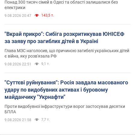
Понад 300 тисяч сімей в Одесі та області залишалися без
електрики
143,5 т.
9.08.2026 20:47
"Вкрай прикро": Сибіга розкритикував ЮНІСЕФ
за заяву про загиблих дітей в Україні
Глава МЗС наголосив, що причиною загибелі українських дітей
є війна, яку розв'язала РФ
9,1 т.
9.08.2026 22:51
"Суттєві руйнування": Росія завдала масованого
удару по видобувних активах і буровому
майданчику "Укрнафти"
Проти видобувної інфраструктури ворог застосував десятки
БПЛА
7,7 т.
9.08.2026 21:58