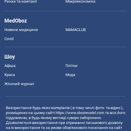
Ринки та компанії
Макроекономіка
MedOboz
Новини медицини
MAMACLUB
Covid
Шоу
Афіша
Плітки
Краса
Мода
Жіночий журнал
Використання будь-яких матеріалів ( в тому числі фото- та відео-),
розміщених на цьому сайті
https://www.obozrevatel.com
та всіх його
піддоменах, в будь-якому вигляді суворо заборонено.
Дозволяється використання при отриманні письмового дозволу
на їх використання та за умови обов'язкового посилання на сайт