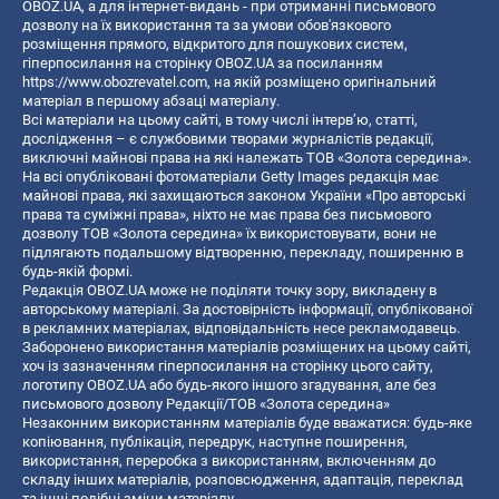
OBOZ.UA, а для інтернет-видань - при отриманні письмового
дозволу на їх використання та за умови обов'язкового
розміщення прямого, відкритого для пошукових систем,
гіперпосилання на сторінку OBOZ.UA за посиланням
https://www.obozrevatel.com
, на якій розміщено оригінальний
матеріал в першому абзаці матеріалу.
Всі матеріали на цьому сайті, в тому числі інтерв’ю, статті,
дослідження – є службовими творами журналістів редакції,
виключні майнові права на які належать ТОВ «Золота середина».
На всі опубліковані фотоматеріали Getty Images редакція має
майнові права, які захищаються законом України «Про авторські
права та суміжні права», ніхто не має права без письмового
дозволу ТОВ «Золота середина» їх використовувати, вони не
підлягають подальшому відтворенню, перекладу, поширенню в
будь-якій формі.
Редакція OBOZ.UA може не поділяти точку зору, викладену в
авторському матеріалі. За достовірність інформації, опублікованої
в рекламних матеріалах, відповідальність несе рекламодавець.
Заборонено використання матеріалів розміщених на цьому сайті,
хоч із зазначенням гіперпосилання на сторінку цього сайту,
логотипу OBOZ.UA або будь-якого іншого згадування, але без
письмового дозволу Редакції/ТОВ «Золота середина»
Незаконним використанням матеріалів буде вважатися: будь-яке
копiювання, публiкацiя, передрук, наступне поширення,
використання, переробка з використанням, включенням до
складу інших матеріалів, розповсюдження, адаптація, переклад
та інші подібні зміни матеріалу.