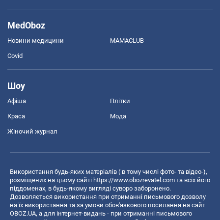
MedOboz
Новини медицини
MAMACLUB
Covid
Шоу
Афіша
Плітки
Краса
Мода
Жіночий журнал
Використання будь-яких матеріалів ( в тому числі фото- та відео-),
розміщених на цьому сайті
https://www.obozrevatel.com
та всіх його
піддоменах, в будь-якому вигляді суворо заборонено.
Дозволяється використання при отриманні письмового дозволу
на їх використання та за умови обов'язкового посилання на сайт
OBOZ.UA, а для інтернет-видань - при отриманні письмового