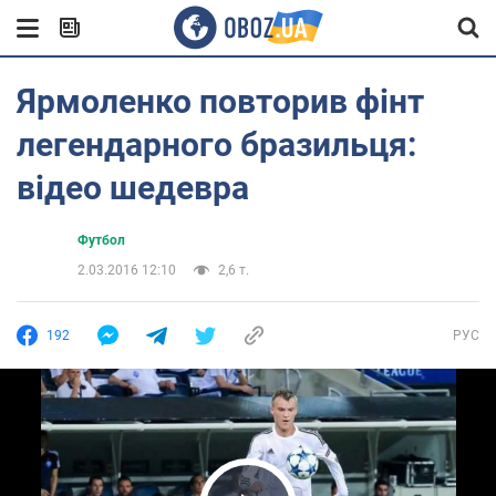
Ярмоленко повторив фінт
легендарного бразильця:
відео шедевра
Футбол
2.03.2016 12:10
2,6 т.
192
РУС