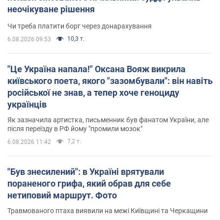
неочікуване рішення
Чи треба платити борг через донарахування
10,3 т.
6.08.2026 09:53
"Це Україна напала!" Оксана Вояж викрила
київського поета, якого "зазомбували": він навіть
російської не знав, а тепер хоче геноциду
українців
Як зазначила артистка, письменник був фанатом України, але
після переїзду в РФ йому "промили мозок"
7,2 т.
6.08.2026 11:42
"Був знесилений": в Україні врятували
пораненого грифа, який обрав для себе
нетиповий маршрут. Фото
Травмованого птаха виявили на межі Київщині та Черкащини