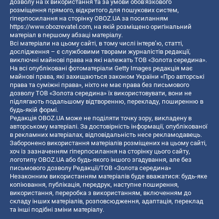
дозволу на їх використання та за умови обов'язкового
розміщення прямого, відкритого для пошукових систем,
гіперпосилання на сторінку OBOZ.UA за посиланням
https://www.obozrevatel.com
, на якій розміщено оригінальний
матеріал в першому абзаці матеріалу.
Всі матеріали на цьому сайті, в тому числі інтерв’ю, статті,
дослідження – є службовими творами журналістів редакції,
виключні майнові права на які належать ТОВ «Золота середина».
На всі опубліковані фотоматеріали Getty Images редакція має
майнові права, які захищаються законом України «Про авторські
права та суміжні права», ніхто не має права без письмового
дозволу ТОВ «Золота середина» їх використовувати, вони не
підлягають подальшому відтворенню, перекладу, поширенню в
будь-якій формі.
Редакція OBOZ.UA може не поділяти точку зору, викладену в
авторському матеріалі. За достовірність інформації, опублікованої
в рекламних матеріалах, відповідальність несе рекламодавець.
Заборонено використання матеріалів розміщених на цьому сайті,
хоч із зазначенням гіперпосилання на сторінку цього сайту,
логотипу OBOZ.UA або будь-якого іншого згадування, але без
письмового дозволу Редакції/ТОВ «Золота середина»
Незаконним використанням матеріалів буде вважатися: будь-яке
копiювання, публiкацiя, передрук, наступне поширення,
використання, переробка з використанням, включенням до
складу інших матеріалів, розповсюдження, адаптація, переклад
та інші подібні зміни матеріалу.