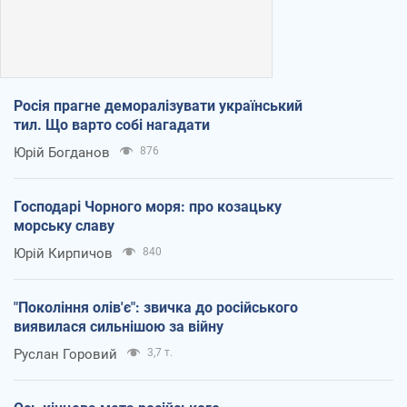
Росія прагне деморалізувати український
тил. Що варто собі нагадати
Юрій Богданов
876
Господарі Чорного моря: про козацьку
морську славу
Юрій Кирпичов
840
"Покоління олів'є": звичка до російського
виявилася сильнішою за війну
Руслан Горовий
3,7 т.