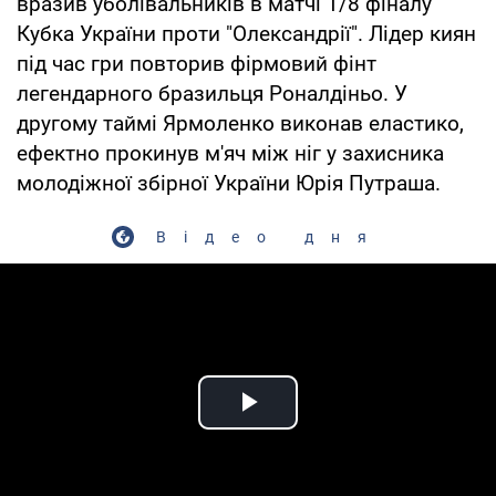
вразив уболівальників в матчі 1/8 фіналу
Кубка України проти "Олександрії". Лідер киян
під час гри повторив фірмовий фінт
легендарного бразильця Роналдіньо. У
другому таймі Ярмоленко виконав еластико,
ефектно прокинув м'яч між ніг у захисника
молодіжної збірної України Юрія Путраша.
Відео дня
Play Video