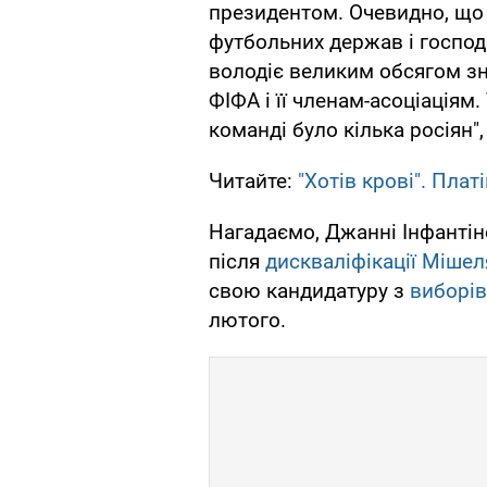
президентом. Очевидно, що 
футбольних держав і господ
володіє великим обсягом зна
ФІФА і її членам-асоціаціям.
команді було кілька росіян"
Читайте:
"Хотів крові". Пла
Нагадаємо, Джанні Інфантін
після
дискваліфікації Мішел
свою кандидатуру з
виборів
лютого.