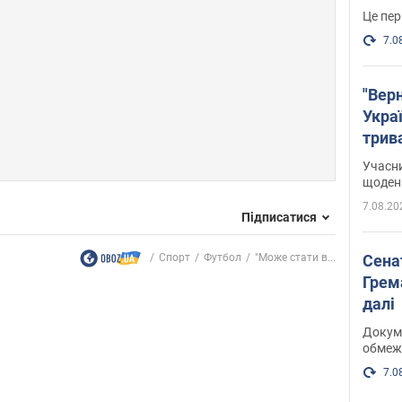
Це пер
7.0
"Верн
Украї
трив
карт
Учасн
щоденн
7.08.20
Підписатися
Сена
Спорт
Футбол
"Може стати в...
Грема
далі
Докуме
обмеж
7.0