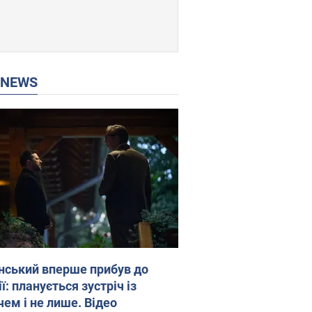
P NEWS
нський вперше прибув до
ї: планується зустріч із
чем і не лише. Відео