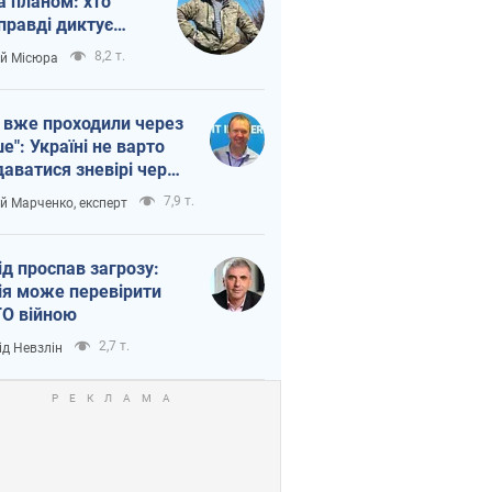
а планом: хто
правді диктує
п війни
8,2 т.
ій Місюра
 вже проходили через
ше": Україні не варто
даватися зневірі через
етний терор
7,9 т.
ій Марченко, експерт
ід проспав загрозу:
ія може перевірити
О війною
2,7 т.
ід Невзлін