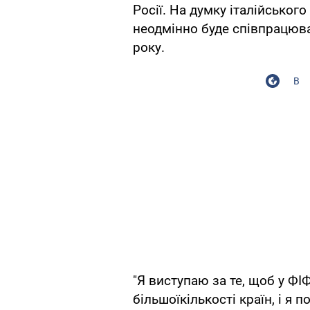
Росії. На думку італійського
неодмінно буде співпрацюва
року.
В
"Я виступаю за те, щоб у Ф
більшоїкількості країн, і я