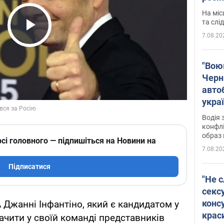
полі
На міс
Віде
та слі
7.08.20
Play Video
"Воюю
Черн
авто
укра
і поп
Водія 
конфлі
образ 
сі головного — підпишіться на Новини на
7.08.20
Підписатися
"Не с
сексу
конс
Джанні Інфантіно, який є кандидатом у
крас
ачити у своїй команді представників