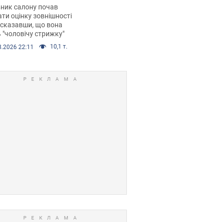
 хімієтерапії,
ник салону почав
орівся скандал.
ти оцінку зовнішності
 сказавши, що вона
 "чоловічу стрижку"
10,1 т.
8.2026 22:11