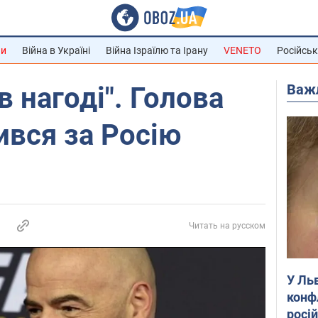
ни
Війна в Україні
Війна Ізраїлю та Ірану
VENETO
Російськ
Важ
 нагоді". Голова
вся за Росію
Читать на русском
У Ль
конф
росі