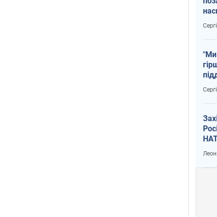
поз
нас
тем
Серг
"Ми
гір
під
рак
Серг
Зах
Рос
НАТ
Леон