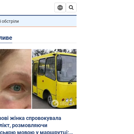
і обстріли
ливе
вові жінка спровокувала
лікт, розмовляючи
йською мовою у маршрутці: