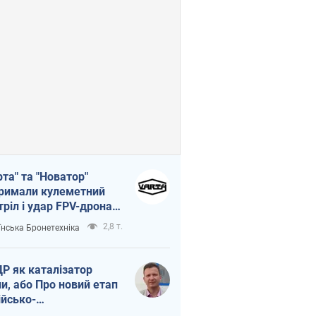
рта" та "Новатор"
римали кулеметний
тріл і удар FPV-дрона,
тувавши життя
2,8 т.
їнська Бронетехніка
церу ЗСУ
Р як каталізатор
ни, або Про новий етап
ійсько-
нічнокорейського