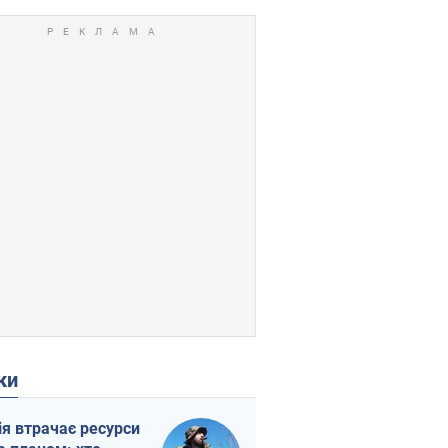
ки
ія втрачає ресурси