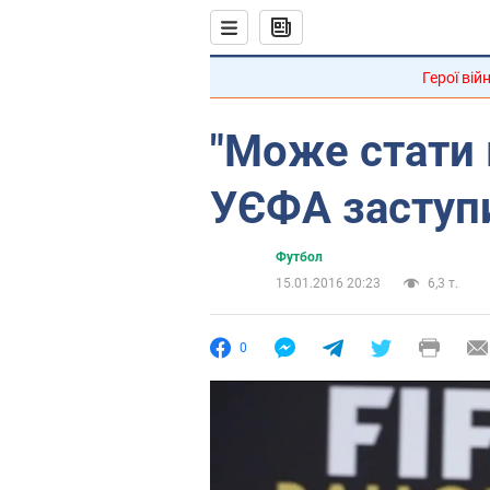
Герої вій
"Може стати в
УЄФА заступи
Футбол
15.01.2016 20:23
6,3 т.
0