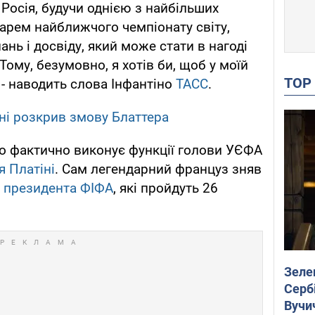
Росія, будучи однією з найбільших
арем найближчого чемпіонату світу,
нь і досвіду, який може стати в нагоді
 Тому, безумовно, я хотів би, щоб у моїй
TO
, - наводить слова Інфантіно
ТАСС
.
тіні розкрив змову Блаттера
о фактично виконує функції голови УЄФА
я Платіні
. Сам легендарний француз зняв
 президента ФІФА
, які пройдуть 26
Зеле
Сербі
Вучи