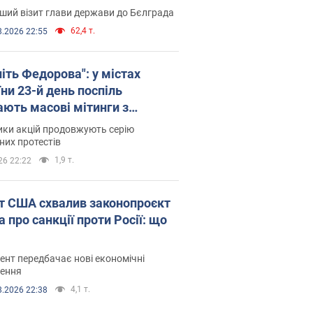
ший візит глави держави до Бєлграда
62,4 т.
8.2026 22:55
іть Федорова": у містах
ни 23-й день поспіль
ають масові мітинги з
онками. Фото і відео
ики акцій продовжують серію
их протестів
1,9 т.
26 22:22
т США схвалив законопроєкт
 про санкції проти Росії: що
нт передбачає нові економічні
ення
4,1 т.
8.2026 22:38