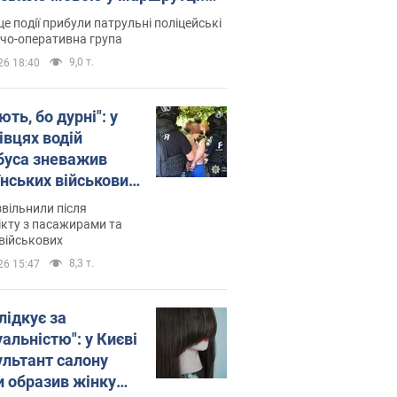
ція склала адмінпротокол.
це події прибули патрульні поліцейські
о
дчо-оперативна група
9,0 т.
26 18:40
ть, бо дурні": у
івцях водій
буса зневажив
їнських військових
латився. Відео
звільнили після
кту з пасажирами та
військових
8,3 т.
26 15:47
лідкує за
альністю": у Києві
ультант салону
и образив жінку