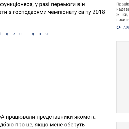
після
 функціонера, у разі перемоги він
Праців
розг
надава
ти з господарями чемпіонату світу 2018
жінки,
Фото
носить
7.0
ідео дня
ІФА працювали представники якомога
 подбаю про це, якщо мене оберуть