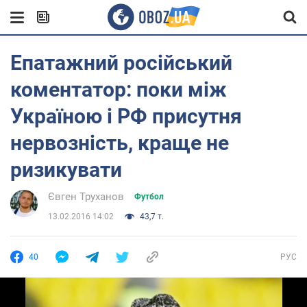
Епатажний російський
коментатор: поки між
Україною і РФ присутня
нервозність, краще не
ризикувати
Євген Труханoв
Футбол
13.02.2016 14:02
43,7 т.
40
РУС