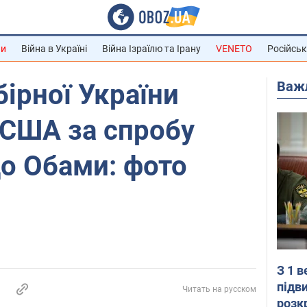
ни
Війна в Україні
Війна Ізраїлю та Ірану
VENETO
Російськ
Важ
бірної України
в США за спробу
о Обами: фото
З 1 
підв
Читать на русском
розк