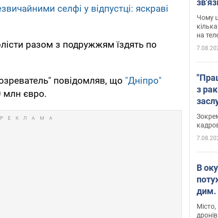
зв'яз
звичайними селфі у відпустці: яскраві
скар
Чому ц
кілька
на тел
лісти разом з подружжям їздять по
7.08.20
"Пра
бозреватель" повідомляв, що
"Дніпро"
з ра
 млн євро.
засл
анон
Зокрем
кадров
7.08.20
В ок
поту
дим. 
Місто,
дронів