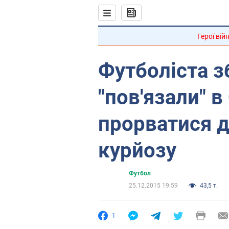
Герої вій
Футболіста з
"пов'язали" 
прорватися д
курйозу
Футбол
25.12.2015 19:59
43,5 т.
1