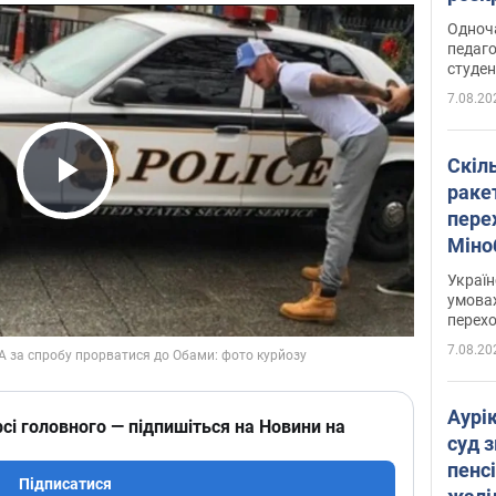
Одноч
педаго
студен
7.08.20
Скіл
раке
Play Video
перех
Міно
цифр
Украї
умовах
перех
7.08.20
Аурі
сі головного — підпишіться на Новини на
суд 
пенсі
Підписатися