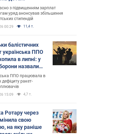
асно з підвищенням зарплат
гам уряд анонсував збільшення
тських стипендій
11,4 т.
26 00:29
ьки балістичних
т українська ППО
опила в липні: у
борони назвали
у
нська ППО працювала в
 дефіциту ракет-
оплювачів
4,7 т.
26 15:09
ка Ротару через
змінила свою
ю, на яку раніше