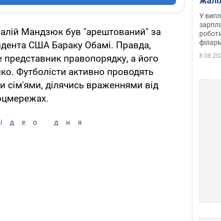
жалі
отри
У випл
зарпла
італій Мандзюк був "арештований" за
роботи
філарм
идента США Бараку Обамі. Правда,
8.08.20
не представник правопорядку, а його
ко. Футболісти активно проводять
ми сім'ями, ділячись враженнями від
соцмережах.
ідео дня