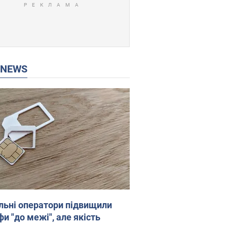
P NEWS
льні оператори підвищили
и "до межі", але якість