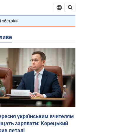
і обстріли
ливе
вересня українським вчителям
ищать зарплати: Корецький
рив деталі