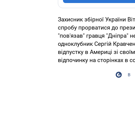
Захисник збірної України В
спробу прорватися до през
"пов'язав" гравця "Дніпра" 
одноклубник Сергій Кравчен
відпустку в Америці зі свої
відпочинку на сторінках в 
В