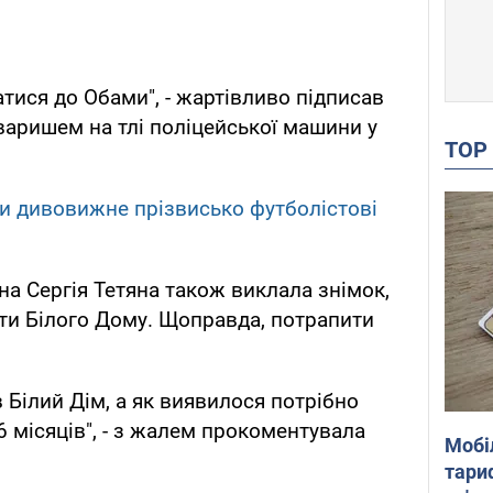
тися до Обами", - жартівливо підписав
аришем на тлі поліцейської машини у
TO
али дивовижне прізвисько футболістові
на Сергія Тетяна також виклала знімок,
ти Білого Дому. Щоправда, потрапити
 Білий Дім, а як виявилося потрібно
6 місяців", - з жалем прокоментувала
Мобі
тариф