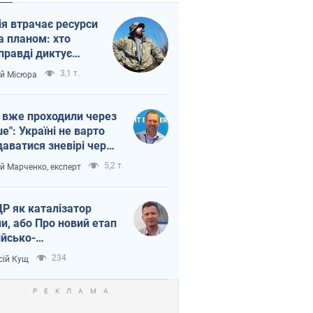
ія втрачає ресурси
а планом: хто
правді диктує
п війни
3,1 т.
ій Місюра
 вже проходили через
ше": Україні не варто
даватися зневірі через
етний терор
5,2 т.
ій Марченко, експерт
Р як каталізатор
ни, або Про новий етап
ійсько-
нічнокорейського
234
сій Кущ
зу