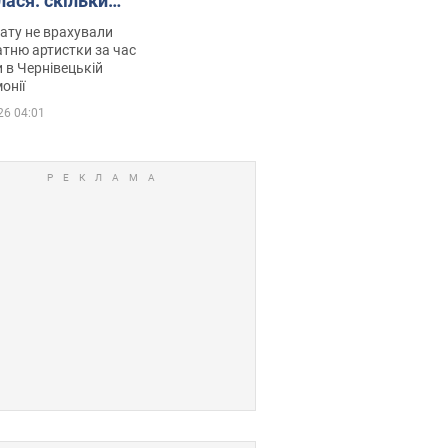
лася: скільки
мувала співачка
ату не врахували
тню артистки за час
 в Чернівецькій
онії
26 04:01