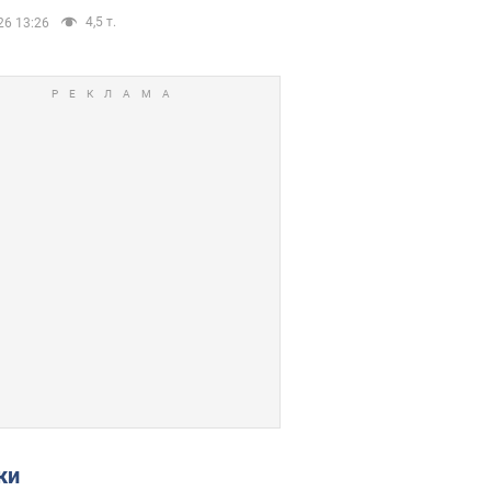
4,5 т.
26 13:26
ки