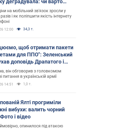
ку деградувала: чи варто
житись на ціни
іни на мобільний зв'язок зросли у
 разів і як поліпшити якість інтернету
ефоні
34,3 т.
26 12:00
цюємо, щоб отримати пакети
кетами для ППО": Зеленський
ухав доповідь Драпатого і
сував нові кроки
а, він обговорив з головкомом
і питання в українській армії
1,0 т.
26 14:51
упованій Ялті прогриміли
жні вибухи: валить чорний
Фото і відео
 ймовірно, опинилося під атакою