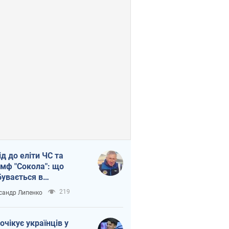
ід до еліти ЧС та
умф "Сокола": що
бувається в
аїнському хокеї
219
сандр Липенко
очікує українців у