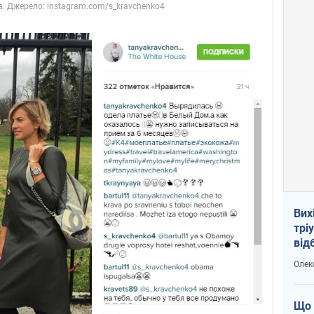
Вих
трі
від
укр
Олек
Що 