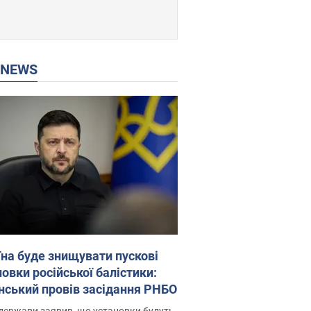
P NEWS
їна буде знищувати пускові
овки російської балістики:
нський провів засідання РНБО
держави заявив, що установки будуть