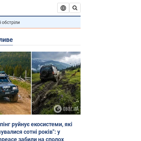
і обстріли
ливе
пінг руйнує екосистеми, які
валися сотні років": у
npeace забили на сполох