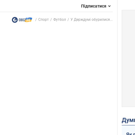
Підписатися
Спорт
Футбол
У Держдумі обурилися...
Дум
Як 