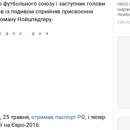
диси
 футбольного союзу і заступник голови
OBOZ.U
Горсь
художн
єв із подивом сприйняв присвоєння
Лісабо
Дмит
Роману Нойштедтеру.
в По
5.08.20
ідео дня
, 25 травня,
отримав паспорт РФ
, і тепер
ії на Євро-2016.