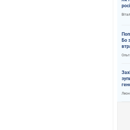
рос
Віта
Поп
Бо 
втр
Ольг
Зах
зуп
ген
Леон