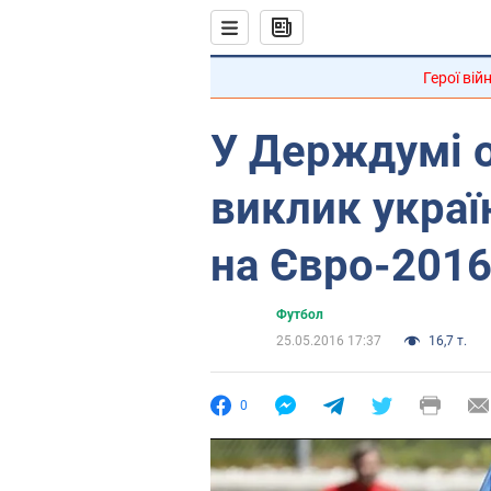
Герої вій
У Держдумі 
виклик україн
на Євро-201
Футбол
25.05.2016 17:37
16,7 т.
0