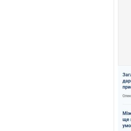
Заг
дар
при
доп
Олек
Між
ще 
умо