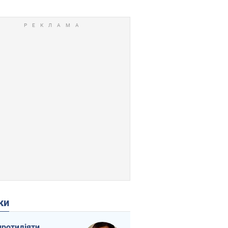
ки
протидіяти