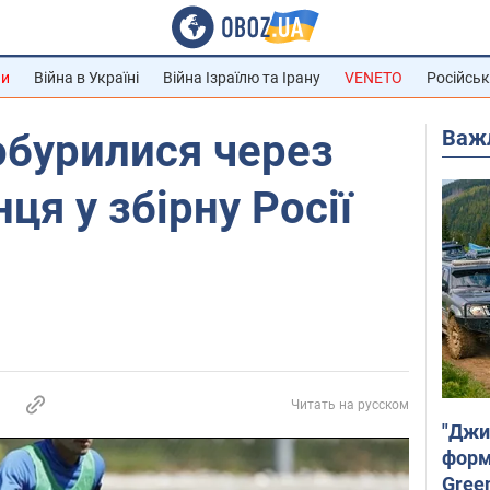
ни
Війна в Україні
Війна Ізраїлю та Ірану
VENETO
Російськ
Важ
обурилися через
ця у збірну Росії
6
Читать на русском
"Джи
форму
Gree