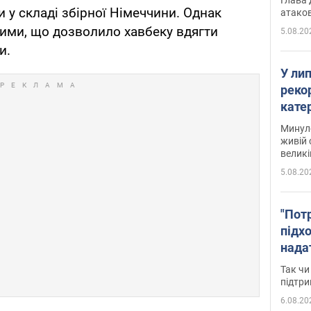
и у складі збірної Німеччини. Однак
атаков
ними, що дозволило хавбеку вдягти
5.08.20
и.
У ли
рекор
кате
опри
Минуло
живій 
великі
5.08.20
"Пот
підх
нада
дост
Так чи
прим
підтр
6.08.20