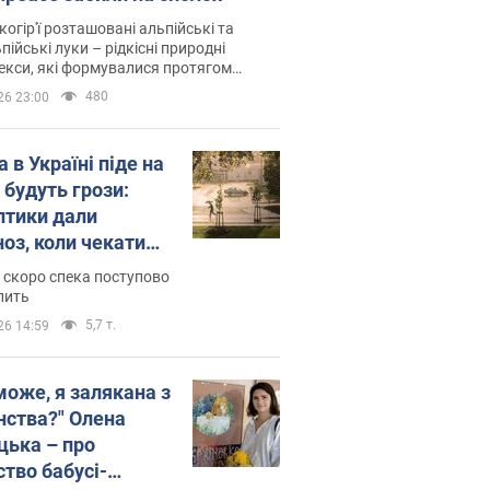
когір'ї розташовані альпійські та
пійські луки – рідкісні природні
си, які формувалися протягом
 років
480
26 23:00
 в Україні піде на
 будуть грози:
птики дали
ноз, коли чекати
и погоди
 скоро спека поступово
пить
5,7 т.
26 14:59
може, я залякана з
нства?" Олена
цька – про
ство бабусі-