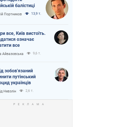
ійській балістиці
13,9 т.
лій Портников
ри все, Київ вистоїть.
здатися означає
атити все
9,6 т.
а Айвазовська
ід зобов'язаний
инити путінський
оцид українців
2,6 т.
ід Невзлін