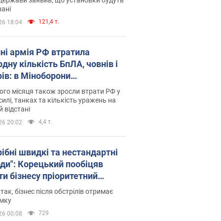
ані
121,4 т.
26 18:04
пні армія РФ втратила
дну кількість БпЛА, човнів і
рів: в Міноборони
люднили статистику
го місяця також зросли втрати РФ у
силі, танках та кількість уражень на
й відстані
4,4 т.
26 20:02
рібні швидкі та нестандартні
оди": Корецький пообіцяв
ти бізнесу пріоритетний
уп до наявних складських
 так, бізнес після обстрілів отримає
іщень
имку
729
26 00:08