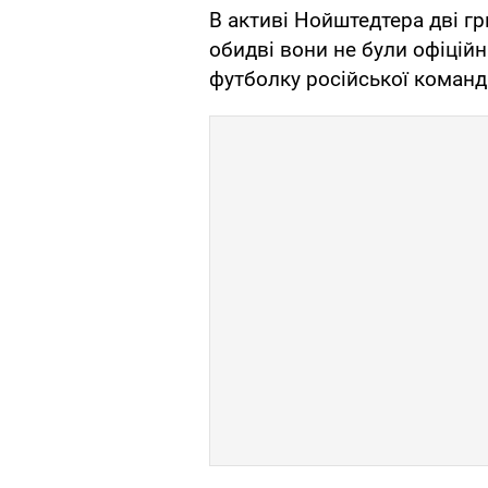
В активі Нойштедтера дві гр
обидві вони не були офіцій
футболку російської команд