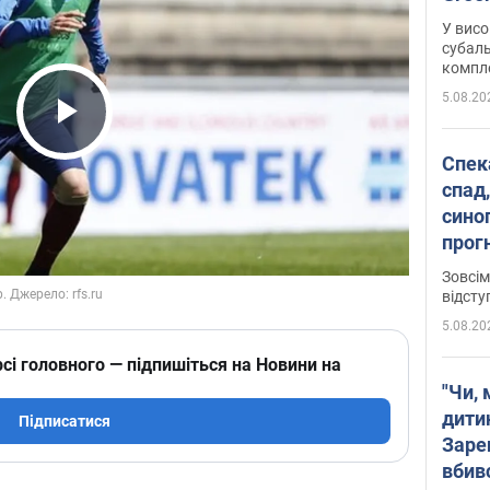
У висо
субаль
комплек
сотень
5.08.20
Play Video
Спека
спад,
сино
прог
змін
Зовсім
відсту
5.08.20
сі головного — підпишіться на Новини на
"Чи, 
дити
Підписатися
Заре
вбив