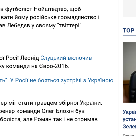
ив футболіст Нойштедтер, щоб
вати йому російське громадянство і
ав Лебедєв у своєму "твіттері".
TO
ої Росії Леонід
Слуцький включив
ку команди на Євро-2016.
ь". У Росії не бояться зустрічі з Україною
р міг стати гравцем збірної України.
ренер команди Олег Блохін був
Укра
боліста, але Роман так і не отримав
устан
Зеле
Глава 