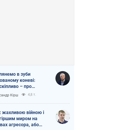
лянемо в зуби
ованому коневі:
скіпливо – про
омогу Україні
4,8 т.
сандр Кірш
 жахливою війною і
гіршим миром на
вах агресора, або