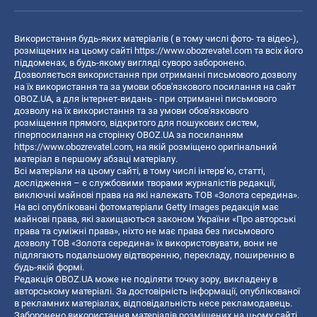
Використання будь-яких матеріалів ( в тому числі фото- та відео-),
розміщених на цьому сайті
https://www.obozrevatel.com
та всіх його
піддоменах, в будь-якому вигляді суворо заборонено.
Дозволяється використання при отриманні письмового дозволу
на їх використання та за умови обов'язкового посилання на сайт
OBOZ.UA, а для інтернет-видань - при отриманні письмового
дозволу на їх використання та за умови обов'язкового
розміщення прямого, відкритого для пошукових систем,
гіперпосилання на сторінку OBOZ.UA за посиланням
https://www.obozrevatel.com
, на якій розміщено оригінальний
матеріал в першому абзаці матеріалу.
Всі матеріали на цьому сайті, в тому числі інтерв’ю, статті,
дослідження – є службовими творами журналістів редакції,
виключні майнові права на які належать ТОВ «Золота середина».
На всі опубліковані фотоматеріали Getty Images редакція має
майнові права, які захищаються законом України «Про авторські
права та суміжні права», ніхто не має права без письмового
дозволу ТОВ «Золота середина» їх використовувати, вони не
підлягають подальшому відтворенню, перекладу, поширенню в
будь-якій формі.
Редакція OBOZ.UA може не поділяти точку зору, викладену в
авторському матеріалі. За достовірність інформації, опублікованої
в рекламних матеріалах, відповідальність несе рекламодавець.
Заборонено використання матеріалів розміщених на цьому сайті,