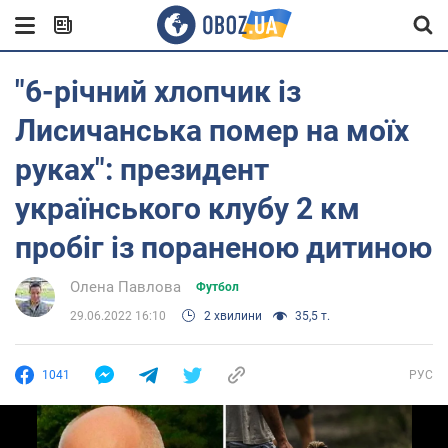
"6-річний хлопчик із
Лисичанська помер на моїх
руках": президент
українського клубу 2 км
пробіг із пораненою дитиною
Олена Павлова
Футбол
29.06.2022 16:10
2 хвилини
35,5 т.
1041
РУС