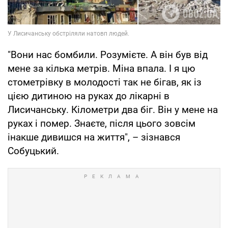
"Вони нас бомбили. Розумієте. А він був від
мене за кілька метрів. Міна впала. І я цю
стометрівку в молодості так не бігав, як із
цією дитиною на руках до лікарні в
Лисичанську. Кілометри два біг. Він у мене на
руках і помер. Знаєте, після цього зовсім
інакше дивишся на життя", – зізнався
Собуцький.