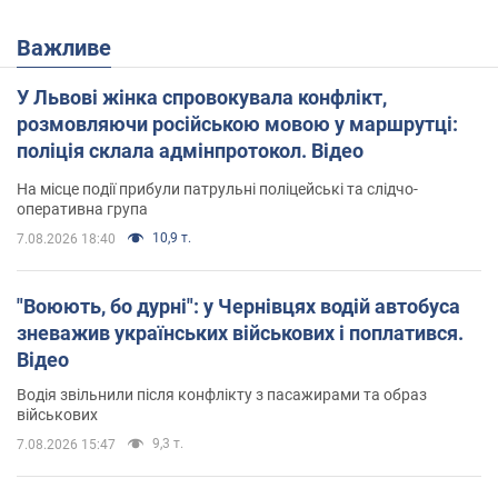
Важливе
У Львові жінка спровокувала конфлікт,
розмовляючи російською мовою у маршрутці:
поліція склала адмінпротокол. Відео
На місце події прибули патрульні поліцейські та слідчо-
оперативна група
10,9 т.
7.08.2026 18:40
"Воюють, бо дурні": у Чернівцях водій автобуса
зневажив українських військових і поплатився.
Відео
Водія звільнили після конфлікту з пасажирами та образ
військових
9,3 т.
7.08.2026 15:47