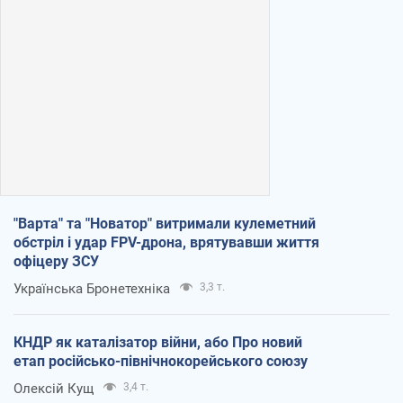
"Варта" та "Новатор" витримали кулеметний
обстріл і удар FPV-дрона, врятувавши життя
офіцеру ЗСУ
Українська Бронетехніка
3,3 т.
КНДР як каталізатор війни, або Про новий
етап російсько-північнокорейського союзу
Олексій Кущ
3,4 т.