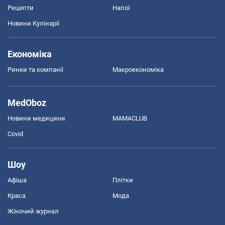
Рецепти
Напої
Новини Кулінарії
Економіка
Ринки та компанії
Макроекономіка
MedOboz
Новини медицини
MAMACLUB
Covid
Шоу
Афіша
Плітки
Краса
Мода
Жіночий журнал