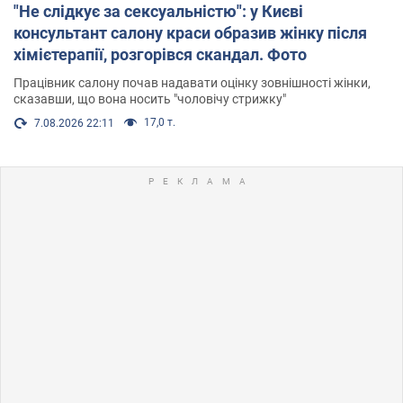
"Не слідкує за сексуальністю": у Києві
консультант салону краси образив жінку після
хімієтерапії, розгорівся скандал. Фото
Працівник салону почав надавати оцінку зовнішності жінки,
сказавши, що вона носить "чоловічу стрижку"
17,0 т.
7.08.2026 22:11