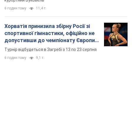
курортний Буковель
6 годин тому
11,4 т.
Хорватія принизила збірну Росії зі
спортивної гімнастики, офіційно не
допустивши до чемпіонату Європи
основних спортсменів
Турнір відбудеться в Загребі з 13 по 23 серпня
6 годин тому
9,1 т.