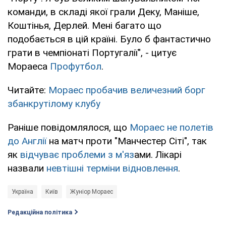
команди, в складі якої грали Деку, Маніше,
Коштінья, Дерлей. Мені багато що
подобається в цій країні. Було б фантастично
грати в чемпіонаті Португалії", - цитує
Мораеса
Профутбол
.
Читайте:
Мораес пробачив величезний борг
збанкрутілому клубу
Раніше повідомлялося, що
Мораес не полетів
до Англії
на матч проти "Манчестер Сіті", так
як
відчуває проблеми з м'яз
ами. Лікарі
назвали
невтішні терміни відновлення
.
Україна
Київ
Жуніор Мораес
Редакційна політика