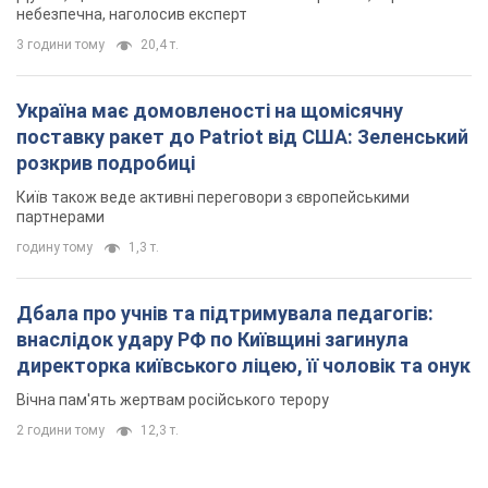
небезпечна, наголосив експерт
3 години тому
20,4 т.
Україна має домовленості на щомісячну
поставку ракет до Patriot від США: Зеленський
розкрив подробиці
Київ також веде активні переговори з європейськими
партнерами
годину тому
1,3 т.
Дбала про учнів та підтримувала педагогів:
внаслідок удару РФ по Київщині загинула
директорка київського ліцею, її чоловік та онук
Вічна пам'ять жертвам російського терору
2 години тому
12,3 т.