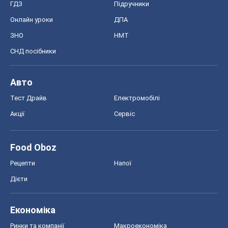
ГДЗ
Підручники
Онлайн уроки
ДПА
ЗНО
НМТ
СНД посібники
Авто
Тест Драйв
Електромобілі
Акції
Сервіс
Food Oboz
Рецепти
Напої
Дієти
Економіка
Ринки та компанії
Макроекономіка