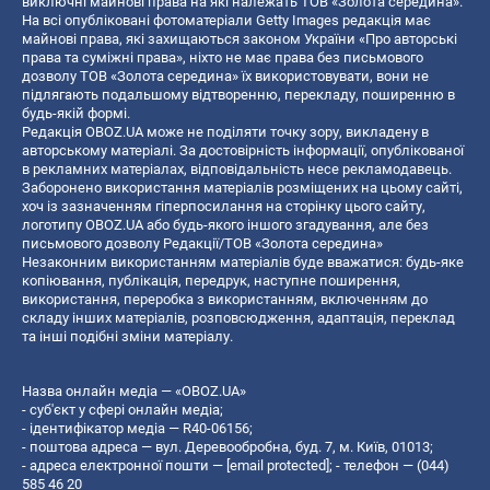
виключні майнові права на які належать ТОВ «Золота середина».
На всі опубліковані фотоматеріали Getty Images редакція має
майнові права, які захищаються законом України «Про авторські
права та суміжні права», ніхто не має права без письмового
дозволу ТОВ «Золота середина» їх використовувати, вони не
підлягають подальшому відтворенню, перекладу, поширенню в
будь-якій формі.
Редакція OBOZ.UA може не поділяти точку зору, викладену в
авторському матеріалі. За достовірність інформації, опублікованої
в рекламних матеріалах, відповідальність несе рекламодавець.
Заборонено використання матеріалів розміщених на цьому сайті,
хоч із зазначенням гіперпосилання на сторінку цього сайту,
логотипу OBOZ.UA або будь-якого іншого згадування, але без
письмового дозволу Редакції/ТОВ «Золота середина»
Незаконним використанням матеріалів буде вважатися: будь-яке
копiювання, публiкацiя, передрук, наступне поширення,
використання, переробка з використанням, включенням до
складу інших матеріалів, розповсюдження, адаптація, переклад
та інші подібні зміни матеріалу.
Назва онлайн медіа — «OBOZ.UA»
- суб'єкт у сфері онлайн медіа;
- ідентифікатор медіа — R40-06156;
- поштова адреса — вул. Деревообробна, буд. 7, м. Київ, 01013;
- адреса електронної пошти —
[email protected]
; - телефон — (044)
585 46 20