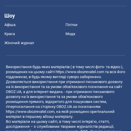
Шоу
Афіша
Плітки
Краса
Мода
Жіночий журнал
Використання будь-яких матеріалів ( в тому числі фото- та відео-),
розміщених на цьому сайті
https://www.obozrevatel.com
та всіх його
піддоменах, в будь-якому вигляді суворо заборонено.
Дозволяється використання при отриманні письмового дозволу
на їх використання та за умови обов'язкового посилання на сайт
OBOZ.UA, а для інтернет-видань - при отриманні письмового
дозволу на їх використання та за умови обов'язкового
розміщення прямого, відкритого для пошукових систем,
гіперпосилання на сторінку OBOZ.UA за посиланням
https://www.obozrevatel.com
, на якій розміщено оригінальний
матеріал в першому абзаці матеріалу.
Всі матеріали на цьому сайті, в тому числі інтерв’ю, статті,
дослідження – є службовими творами журналістів редакції,