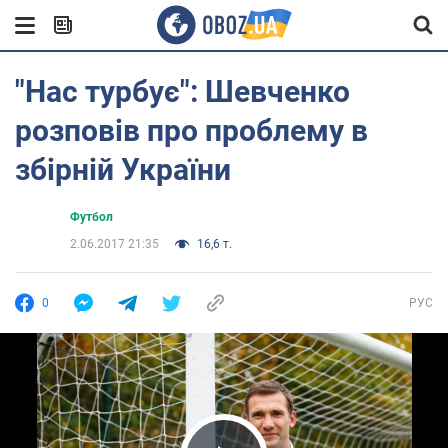
"Нас турбує": Шевченко
розповів про проблему в
збірній України
Футбол
2.06.2017 21:35
16,6 т.
0
РУС