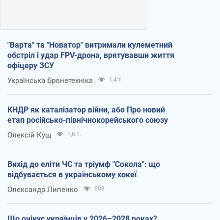
"Варта" та "Новатор" витримали кулеметний
обстріл і удар FPV-дрона, врятувавши життя
офіцеру ЗСУ
Українська Бронетехніка
1,4 т.
КНДР як каталізатор війни, або Про новий
етап російсько-північнокорейського союзу
Олексій Кущ
1,6 т.
Вихід до еліти ЧС та тріумф "Сокола": що
відбувається в українському хокеї
Олександр Липенко
603
Що очікує українців у 2026–2028 роках?