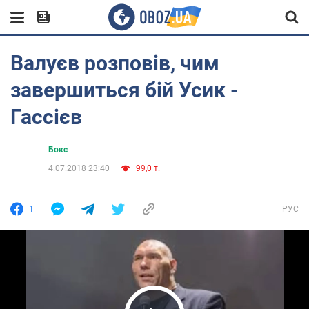
Валуєв розповів, чим
завершиться бій Усик -
Гассiєв
Бокс
4.07.2018 23:40
99,0 т.
1
РУС