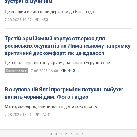
зустріч із Вучичем
Це перший візит глави держави до Бєлграда
402
7.08.2026 19:07
Третій армійський корпус створює для
російських окупантів на Лиманському напрямку
критичний дискомфорт: як це вдалося
Це зараз переростає у кризу для всього угруповання
40,3 т.
Cпецпроєкт
7.08.2026 16:40
В окупованій Ялті прогриміли потужні вибухи:
валить чорний дим. Фото і відео
Місто, ймовірно, опинилося під атакою дронів
7,5 т.
7.08.2026 13:26