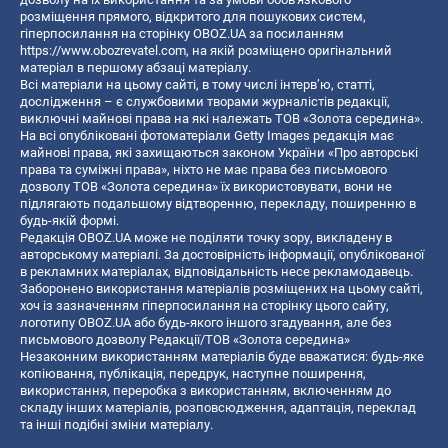
розміщення прямого, відкритого для пошукових систем,
гіперпосилання на сторінку OBOZ.UA за посиланням
https://www.obozrevatel.com
, на якій розміщено оригінальний
матеріал в першому абзаці матеріалу.
Всі матеріали на цьому сайті, в тому числі інтерв’ю, статті,
дослідження – є службовими творами журналістів редакції,
виключні майнові права на які належать ТОВ «Золота середина».
На всі опубліковані фотоматеріали Getty Images редакція має
майнові права, які захищаються законом України «Про авторські
права та суміжні права», ніхто не має права без письмового
дозволу ТОВ «Золота середина» їх використовувати, вони не
підлягають подальшому відтворенню, перекладу, поширенню в
будь-якій формі.
Редакція OBOZ.UA може не поділяти точку зору, викладену в
авторському матеріалі. За достовірність інформації, опублікованої
в рекламних матеріалах, відповідальність несе рекламодавець.
Заборонено використання матеріалів розміщених на цьому сайті,
хоч із зазначенням гіперпосилання на сторінку цього сайту,
логотипу OBOZ.UA або будь-якого іншого згадування, але без
письмового дозволу Редакції/ТОВ «Золота середина»
Незаконним використанням матеріалів буде вважатися: будь-яке
копiювання, публiкацiя, передрук, наступне поширення,
використання, переробка з використанням, включенням до
складу інших матеріалів, розповсюдження, адаптація, переклад
та інші подібні зміни матеріалу.