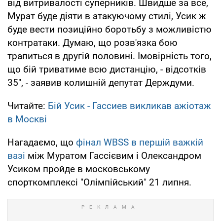
від витривалості суперників. Швидше за все,
Мурат буде діяти в атакуючому стилі, Усик ж
буде вести позиційно боротьбу з можливістю
контратаки. Думаю, що розв'язка бою
трапиться в другій половині. Імовірність того,
що бій триватиме всю дистанцію, - відсотків
35", - заявив колишній депутат Держдуми.
Читайте:
Бій Усик - Гассиев викликав ажіотаж
в Москві
Нагадаємо, що
фінал WBSS в першій важкій
вазі
між Муратом Гассiєвим і Олександром
Усиком пройде в московському
спорткомплексі "Олімпійський" 21 липня.