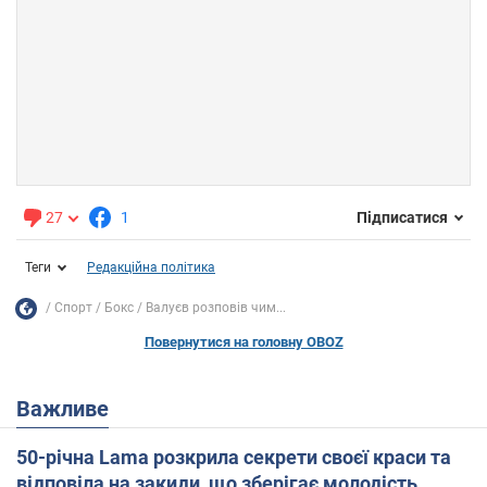
27
1
Підписатися
Теги
Редакційна політика
Спорт
Бокс
Валуєв розповів чим...
Повернутися на головну OBOZ
Важливе
50-річна Lama розкрила секрети своєї краси та
відповіла на закиди, що зберігає молодість,