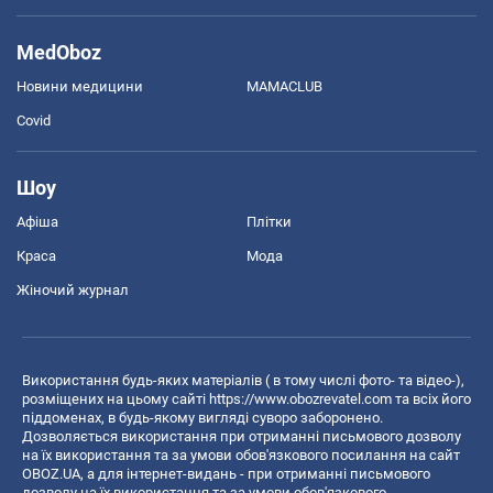
MedOboz
Новини медицини
MAMACLUB
Covid
Шоу
Афіша
Плітки
Краса
Мода
Жіночий журнал
Використання будь-яких матеріалів ( в тому числі фото- та відео-),
розміщених на цьому сайті
https://www.obozrevatel.com
та всіх його
піддоменах, в будь-якому вигляді суворо заборонено.
Дозволяється використання при отриманні письмового дозволу
на їх використання та за умови обов'язкового посилання на сайт
OBOZ.UA, а для інтернет-видань - при отриманні письмового
дозволу на їх використання та за умови обов'язкового