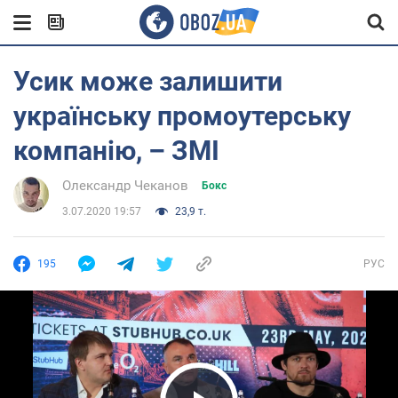
Усик може залишити
українську промоутерську
компанію, – ЗМІ
Олександр Чеканов
Бокс
3.07.2020 19:57
23,9 т.
195
РУС