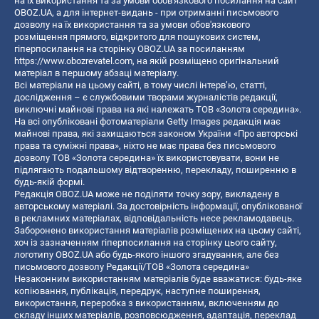
на їх використання та за умови обов'язкового посилання на сайт
OBOZ.UA, а для інтернет-видань - при отриманні письмового
дозволу на їх використання та за умови обов'язкового
розміщення прямого, відкритого для пошукових систем,
гіперпосилання на сторінку OBOZ.UA за посиланням
https://www.obozrevatel.com
, на якій розміщено оригінальний
матеріал в першому абзаці матеріалу.
Всі матеріали на цьому сайті, в тому числі інтерв’ю, статті,
дослідження – є службовими творами журналістів редакції,
виключні майнові права на які належать ТОВ «Золота середина».
На всі опубліковані фотоматеріали Getty Images редакція має
майнові права, які захищаються законом України «Про авторські
права та суміжні права», ніхто не має права без письмового
дозволу ТОВ «Золота середина» їх використовувати, вони не
підлягають подальшому відтворенню, перекладу, поширенню в
будь-якій формі.
Редакція OBOZ.UA може не поділяти точку зору, викладену в
авторському матеріалі. За достовірність інформації, опублікованої
в рекламних матеріалах, відповідальність несе рекламодавець.
Заборонено використання матеріалів розміщених на цьому сайті,
хоч із зазначенням гіперпосилання на сторінку цього сайту,
логотипу OBOZ.UA або будь-якого іншого згадування, але без
письмового дозволу Редакції/ТОВ «Золота середина»
Незаконним використанням матеріалів буде вважатися: будь-яке
копiювання, публiкацiя, передрук, наступне поширення,
використання, переробка з використанням, включенням до
складу інших матеріалів, розповсюдження, адаптація, переклад