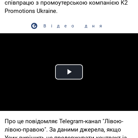
співпрацю з промоутерською компанією K2
Promotions Ukraine.
Відео дня
Play Video
Про це повідомляє Telegram-канал "Лівою-
лівою-правою". За даними джерела, якщо
Усик вирішить не продовжувати контракт із