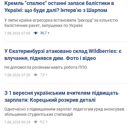
Кремль "спалює" останні запаси балістики в
Україні: що буде далі? Інтерв’ю з Шарпом
У липні країна-агресорка встановила "рекорд" за кількістю
балістичних ракет, запущених по Україні
36,7 т.
7.08.2026 07:00
У Єкатеринбурзі атаковано склад Wildberries: є
влучання, піднявся дим. Фото і відео
Не допомогла росіянам навіть робота ППО
7,9 т.
7.08.2026 07:20
З 1 вересня українським вчителям підвищать
зарплати: Корецький розкрив деталі
Одночасно з підвищенням зарплат педагогам уряд анонсував
збільшення студентських стипендій
9,2 т.
7.08.2026 00:29