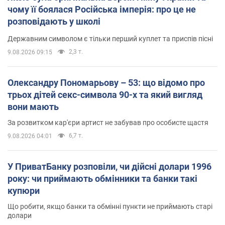
чому її боялася Російська імперія: про це не
розповідають у школі
Державним символом є тільки перший куплет та приспів пісні
2,3 т.
9.08.2026 09:15
Олександру Пономарьову – 53: що відомо про
трьох дітей секс-символа 90-х та який вигляд
вони мають
За розвитком кар'єри артист не забував про особисте щастя
6,7 т.
9.08.2026 04:01
У ПриватБанку розповіли, чи дійсні долари 1996
року: чи приймають обмінники та банки такі
купюри
Що робити, якщо банки та обмінні пункти не приймають старі
долари