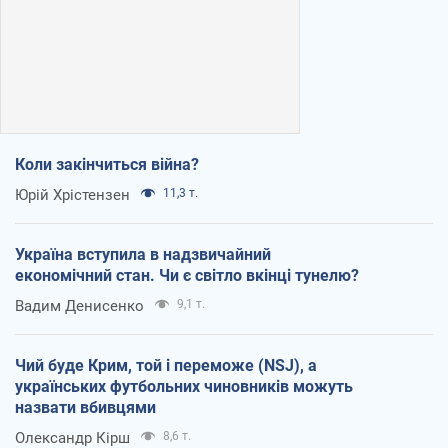
Коли закінчиться війна?
Юрій Хрістензен
11,3 т.
Україна вступила в надзвичайний
економічний стан. Чи є світло вкінці тунелю?
Вадим Денисенко
9,1 т.
Чий буде Крим, той і переможе (NSJ), а
українських футбольних чиновників можуть
назвати вбивцями
Олександр Кірш
8,6 т.