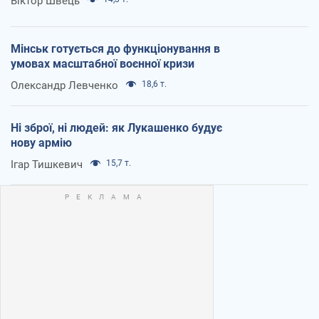
Віктор Швець
Мінськ готується до функціонування в
умовах масштабної воєнної кризи
Олександр Левченко
18,6 т.
Ні зброї, ні людей: як Лукашенко будує
нову армію
Ігар Тишкевич
15,7 т.