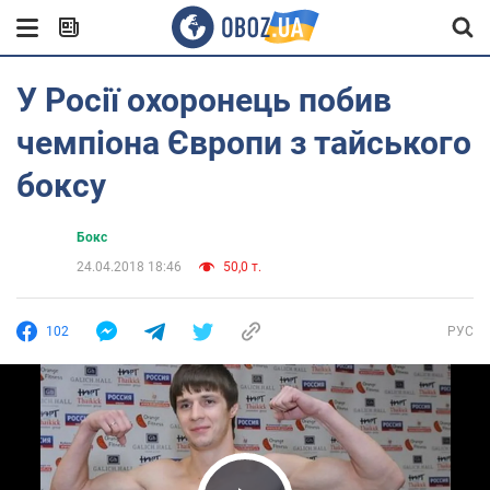
У Росії охоронець побив
чемпіона Європи з тайського
боксу
Бокс
24.04.2018 18:46
50,0 т.
102
РУС