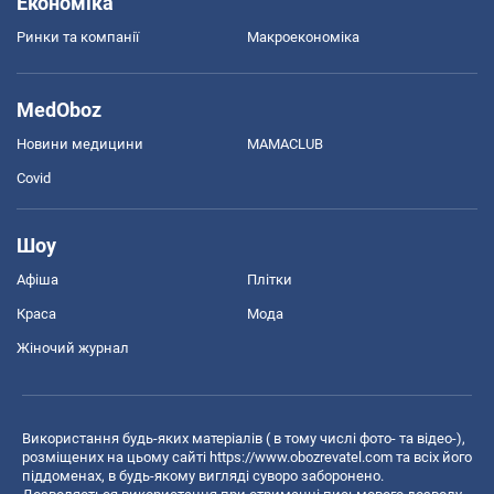
Економіка
Ринки та компанії
Макроекономіка
MedOboz
Новини медицини
MAMACLUB
Covid
Шоу
Афіша
Плітки
Краса
Мода
Жіночий журнал
Використання будь-яких матеріалів ( в тому числі фото- та відео-),
розміщених на цьому сайті
https://www.obozrevatel.com
та всіх його
піддоменах, в будь-якому вигляді суворо заборонено.