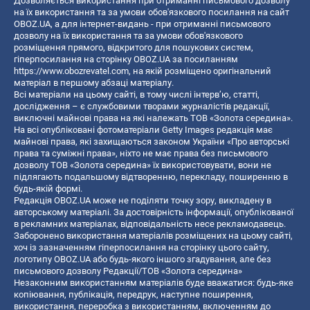
Дозволяється використання при отриманні письмового дозволу
на їх використання та за умови обов'язкового посилання на сайт
OBOZ.UA, а для інтернет-видань - при отриманні письмового
дозволу на їх використання та за умови обов'язкового
розміщення прямого, відкритого для пошукових систем,
гіперпосилання на сторінку OBOZ.UA за посиланням
https://www.obozrevatel.com
, на якій розміщено оригінальний
матеріал в першому абзаці матеріалу.
Всі матеріали на цьому сайті, в тому числі інтерв’ю, статті,
дослідження – є службовими творами журналістів редакції,
виключні майнові права на які належать ТОВ «Золота середина».
На всі опубліковані фотоматеріали Getty Images редакція має
майнові права, які захищаються законом України «Про авторські
права та суміжні права», ніхто не має права без письмового
дозволу ТОВ «Золота середина» їх використовувати, вони не
підлягають подальшому відтворенню, перекладу, поширенню в
будь-якій формі.
Редакція OBOZ.UA може не поділяти точку зору, викладену в
авторському матеріалі. За достовірність інформації, опублікованої
в рекламних матеріалах, відповідальність несе рекламодавець.
Заборонено використання матеріалів розміщених на цьому сайті,
хоч із зазначенням гіперпосилання на сторінку цього сайту,
логотипу OBOZ.UA або будь-якого іншого згадування, але без
письмового дозволу Редакції/ТОВ «Золота середина»
Незаконним використанням матеріалів буде вважатися: будь-яке
копiювання, публiкацiя, передрук, наступне поширення,
використання, переробка з використанням, включенням до