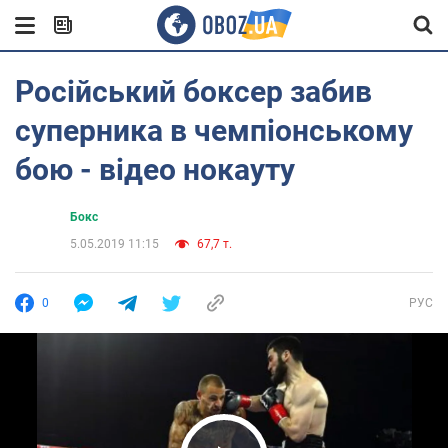
Російський боксер забив
суперника в чемпіонському
бою - відео нокауту
Бокс
5.05.2019 11:15
67,7 т.
0
РУС