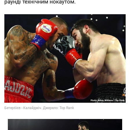
раунді технічним нокаутом.