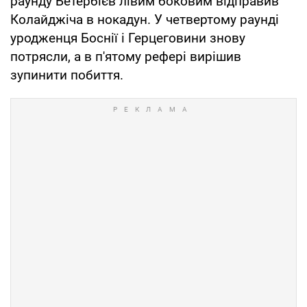
раунду Бетербієв лівим боковим відправив
Колайджіча в нокадун. У четвертому раунді
уродженця Боснії і Герцеговини знову
потрясли, а в п'ятому рефері вирішив
зупинити побиття.