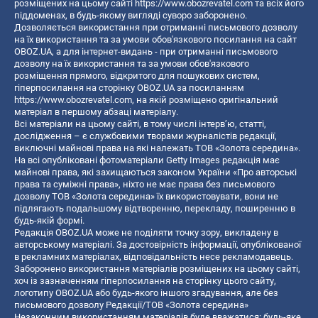
розміщених на цьому сайті
https://www.obozrevatel.com
та всіх його
піддоменах, в будь-якому вигляді суворо заборонено.
Дозволяється використання при отриманні письмового дозволу
на їх використання та за умови обов'язкового посилання на сайт
OBOZ.UA, а для інтернет-видань - при отриманні письмового
дозволу на їх використання та за умови обов'язкового
розміщення прямого, відкритого для пошукових систем,
гіперпосилання на сторінку OBOZ.UA за посиланням
https://www.obozrevatel.com
, на якій розміщено оригінальний
матеріал в першому абзаці матеріалу.
Всі матеріали на цьому сайті, в тому числі інтерв’ю, статті,
дослідження – є службовими творами журналістів редакції,
виключні майнові права на які належать ТОВ «Золота середина».
На всі опубліковані фотоматеріали Getty Images редакція має
майнові права, які захищаються законом України «Про авторські
права та суміжні права», ніхто не має права без письмового
дозволу ТОВ «Золота середина» їх використовувати, вони не
підлягають подальшому відтворенню, перекладу, поширенню в
будь-якій формі.
Редакція OBOZ.UA може не поділяти точку зору, викладену в
авторському матеріалі. За достовірність інформації, опублікованої
в рекламних матеріалах, відповідальність несе рекламодавець.
Заборонено використання матеріалів розміщених на цьому сайті,
хоч із зазначенням гіперпосилання на сторінку цього сайту,
логотипу OBOZ.UA або будь-якого іншого згадування, але без
письмового дозволу Редакції/ТОВ «Золота середина»
Незаконним використанням матеріалів буде вважатися: будь-яке