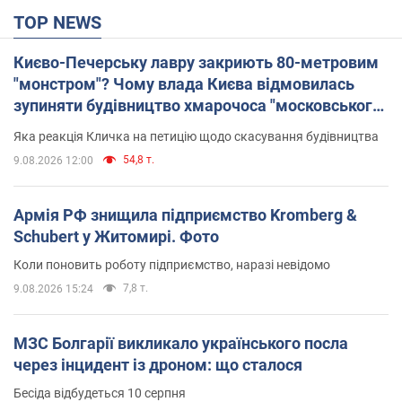
TOP NEWS
Києво-Печерську лавру закриють 80-метровим
"монстром"? Чому влада Києва відмовилась
зупиняти будівництво хмарочоса "московського
вірянина"
Яка реакція Кличка на петицію щодо скасування будівництва
54,8 т.
9.08.2026 12:00
Армія РФ знищила підприємство Kromberg &
Schubert у Житомирі. Фото
Коли поновить роботу підприємство, наразі невідомо
7,8 т.
9.08.2026 15:24
МЗС Болгарії викликало українського посла
через інцидент із дроном: що сталося
Бесіда відбудеться 10 серпня