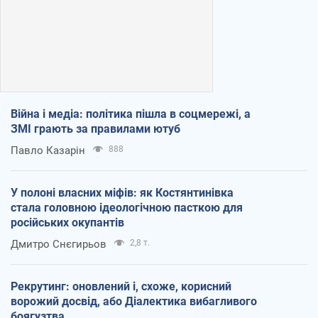
Війна і медіа: політика пішла в соцмережі, а
ЗМІ грають за правилами ютуб
Павло Казарін
888
У полоні власних міфів: як Костянтинівка
стала головною ідеологічною пасткою для
російських окупантів
Дмитро Снєгирьов
2,8 т.
Рекрутинг: оновлений і, схоже, корисний
ворожий досвід, або Діалектика вибагливого
боягузтва