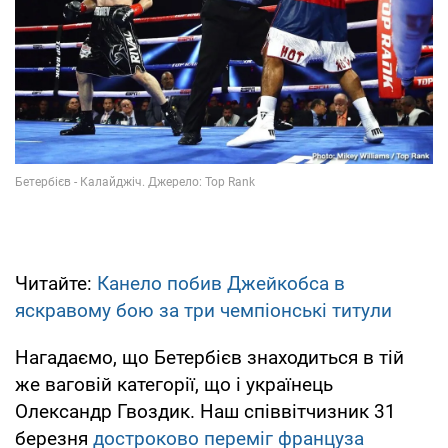
Читайте:
Канело побив Джейкобса в
яскравому бою за три чемпіонські титули
Нагадаємо, що Бетербієв знаходиться в тій
же ваговій категорії, що і українець
Олександр Гвоздик. Наш співвітчизник 31
березня
достроково
переміг француза