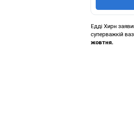
Едді Хирн заяви
суперважкій ва
жовтня.