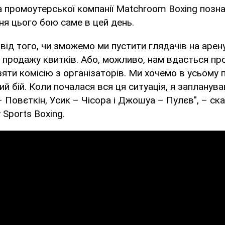
 промоутерської компанії Matchroom Boxing позн
я цього бою саме в цей день.
від того, чи зможемо ми пустити глядачів на арен
д продажу квитків. Або, можливо, нам вдасться п
зяти комісію з організаторів. Ми хочемо в усьому 
й бій. Коли почалася вся ця ситуація, я запланув
– Повєткін, Усик – Чісора і Джошуа – Пулєв", – ск
 Sports Boxing.