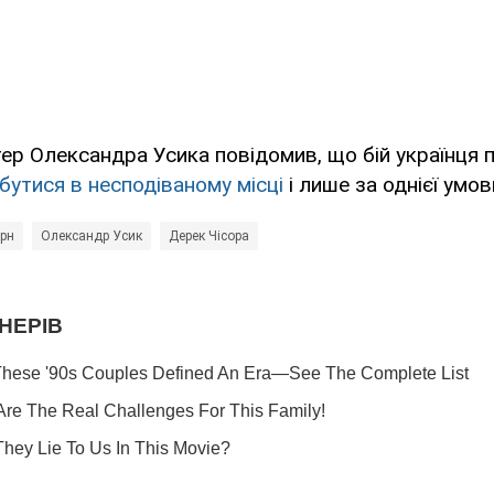
ер Олександра Усика повідомив, що бій українця 
бутися в несподіваному місці
і лише за однієї умов
ірн
Олександр Усик
Дерек Чісора