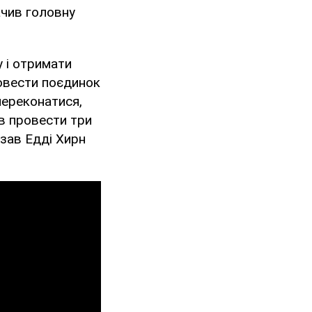
ачив головну
у і отримати
ровести поєдинок
переконатися,
ав провести три
азав Едді Хирн