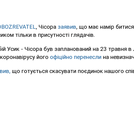
OBOZREVATEL
, Чісора
заявив
, що має намір битися
ком тільки в присутності глядачів.
ій Усик - Чісора був запланований на 23 травня в 
 коронавiрусу його
офіційно перенесли
на невизнач
вив,
що готується скасувати поєдинок нашого спі