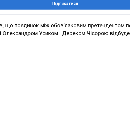
Підписатися
в, що поєдинок між обов'язковим претендентом по
зі Олександром Усиком і Дереком Чісорою відбуд