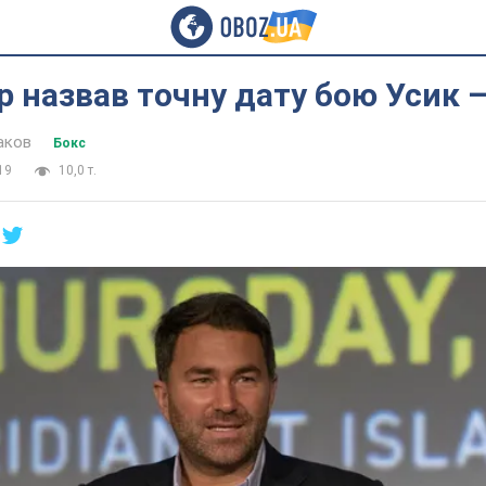
 назвав точну дату бою Усик –
аков
Бокс
19
10,0 т.