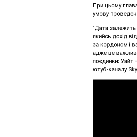
При цьому глава
умову проведенн
"Дата залежить 
якийсь дохід ві
за кордоном і в
адже це важливи
поєдинки: Уайт 
ютуб-каналу Sky