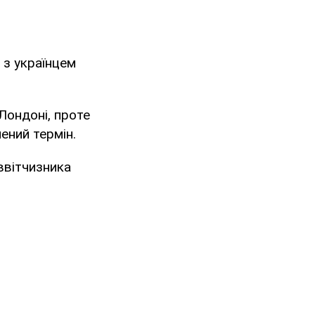
 з українцем
Лондоні, проте
ений термін.
ввітчизника