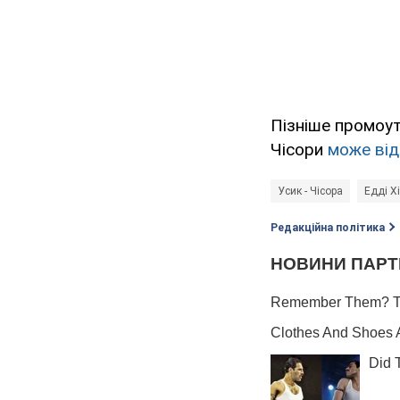
Пізніше промоут
Чісори
може від
Усик - Чiсора
Едді Х
Редакційна політика