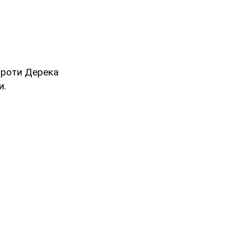
проти Дерека
и.