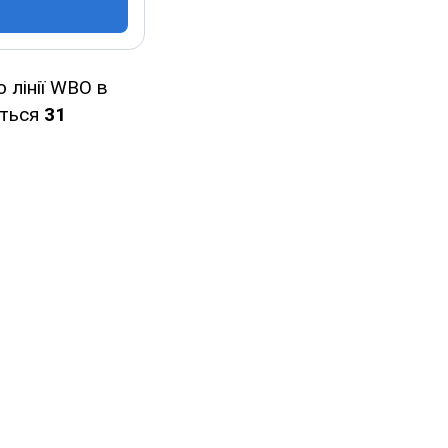
 лінії WBO в
еться
31