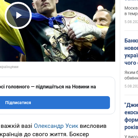
Москва
в темр
5.08.20
Play Video
Банк
ново
укра
чого
Яким б
обмін
сі головного — підпишіться на Новини на
5.08.20
Підписатися
"Джи
екоси
форм
 важкій вазі
Олександр Усик
висловив
років
раїнців до свого життя. Боксер
заби
У висо