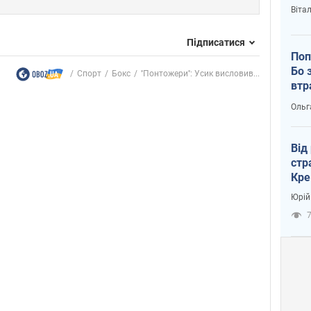
Віта
Підписатися
Поп
Бо 
Спорт
Бокс
''Понтожери'': Усик висловив...
втр
Ольг
Від
стр
Кре
пас
Юрій