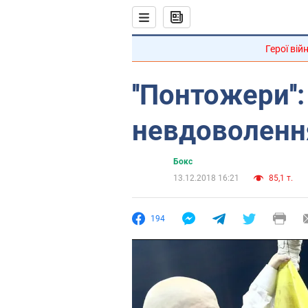
Герої вій
''Понтожери''
невдоволенн
Бокс
13.12.2018 16:21
85,1 т.
194