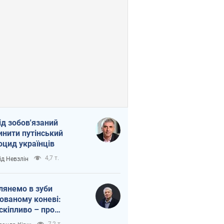
ід зобов'язаний
инити путінський
оцид українців
4,7 т.
ід Невзлін
лянемо в зуби
ованому коневі:
скіпливо – про
омогу Україні
7,2 т.