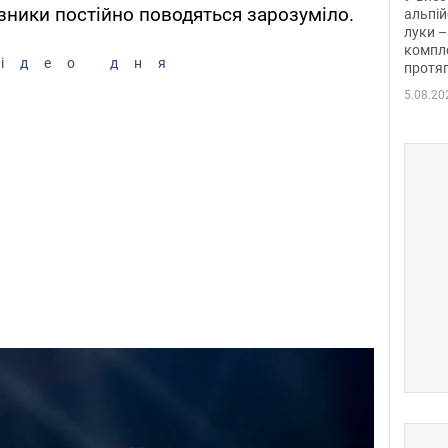
изники постійно поводяться зарозуміло.
альпій
луки –
компле
ідео дня
протяг
5.08.20