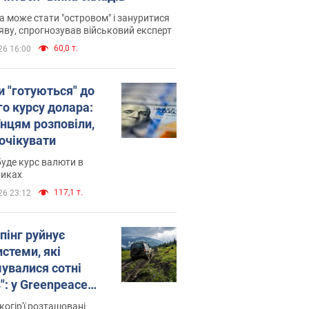
 може стати "островом" і зануритися
яву, спрогнозував військовий експерт
60,0 т.
26 16:00
и "готуються" до
го курсу долара:
їнцям розповіли,
 очікувати
уде курс валюти в
никах
117,1 т.
26 23:12
пінг руйнує
стеми, які
увалися сотні
": у Greenpeace
ли на сполох
когір'ї розташовані