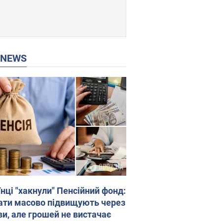
P NEWS
нці "хакнули" Пенсійний фонд:
ати масово підвищують через
ви, але грошей не вистачає