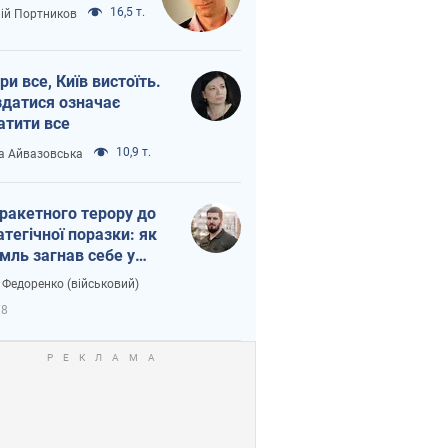
16,5 т.
лій Портников
ри все, Київ вистоїть.
здатися означає
атити все
10,9 т.
а Айвазовська
 ракетного терору до
атегічної поразки: як
мль загнав себе у
тку
 Федоренко (військовий)
78