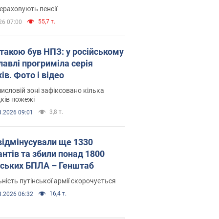
ераховують пенсії
55,7 т.
26 07:00
атакою був НПЗ: у російському
лавлі прогриміла серія
ів. Фото і відео
исловій зоні зафіксовано кілька
ків пожежі
3,8 т.
8.2026 09:01
відмінусували ще 1330
антів та збили понад 1800
йських БПЛА – Генштаб
ність путінської армії скорочується
16,4 т.
8.2026 06:32