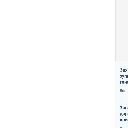
Зах
зуп
ген
Леон
Заг
дар
при
доп