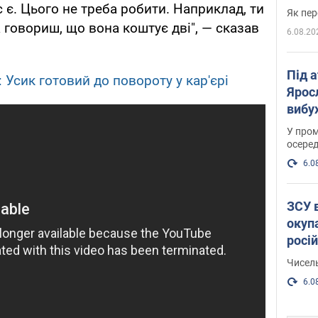
 є. Цього не треба робити. Наприклад, ти
Як пер
а говориш, що вона коштує дві", — сказав
6.08.20
Під 
': Усик готовий до повороту у кар'єрі
Ярос
вибух
У пром
осеред
6.0
ЗСУ 
окуп
росі
Чисель
6.0