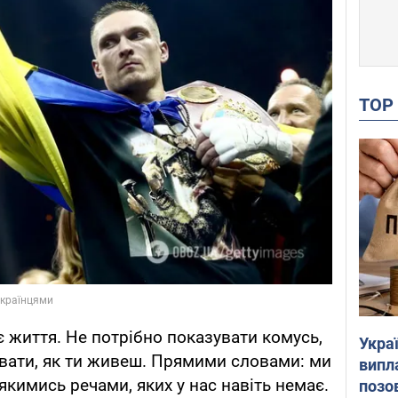
TO
є життя. Не потрібно показувати комусь,
Украї
увати, як ти живеш. Прямими словами: ми
випл
кимись речами, яких у нас навіть немає.
позо