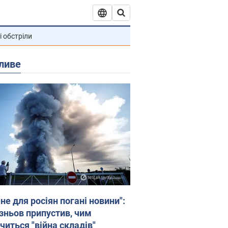
і обстріли
ливе
не для росіян погані новини":
зньов припустив, чим
читься "війна складів"