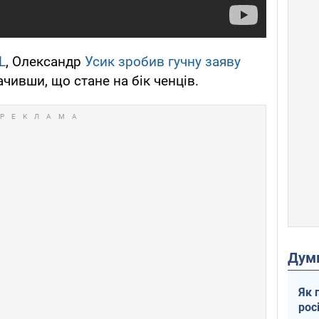
L
, Олександр
Усик зробив гучну заяву
чивши, що стане на бік ченців.
Дум
Як 
рос