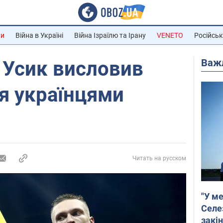
ни
Війна в Україні
Війна Ізраїлю та Ірану
VENETO
Російськ
Важ
: Усик висловив
я українцями
Читать на русском
"У ме
Селе
закін