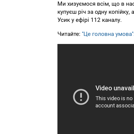
Ми хизуємося всім, що в нас
купуєш річ за одну копійку, 
Усик у ефірі 112 каналу.
Читайте:
''Це головна умова'