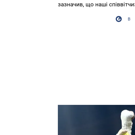
зазначив, що наші співвітч
В