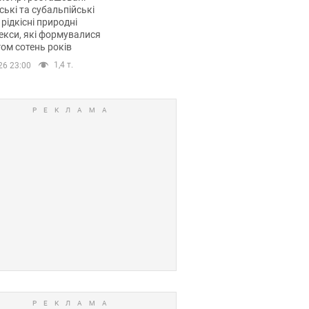
ські та субальпійські
 рідкісні природні
кси, які формувалися
ом сотень років
1,4 т.
26 23:00