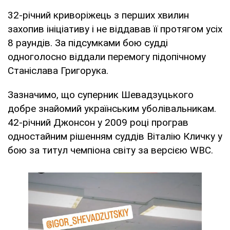
32-річний криворіжець з перших хвилин
захопив ініціативу і не віддавав її протягом усіх
8 раундів. За підсумками бою судді
одноголосно віддали перемогу підопічному
Станіслава Григорука.
Зазначимо, що суперник Шевадзуцького
добре знайомий українським уболівальникам.
42-річний Джонсон у 2009 році програв
одностайним рішенням суддів Віталію Кличку у
бою за титул чемпіона світу за версією WBC.