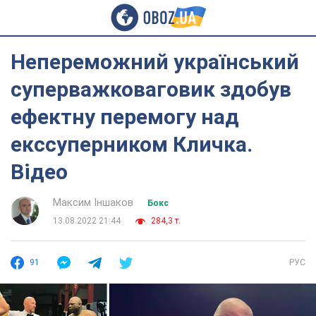
Непереможний український
суперважковаговик здобув
ефектну перемогу над
екссуперником Кличка.
Відео
Максим Іншаков
Бокс
13.08.2022 21:44
284,3 т.
91
РУС