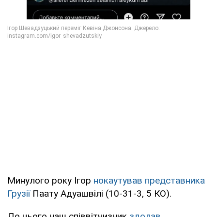
Минулого року Ігор
нокаутував представника
Грузії
Паату Адуашвілі (10-31-3, 5 КО).
До цього наш співвітчизник
здолав