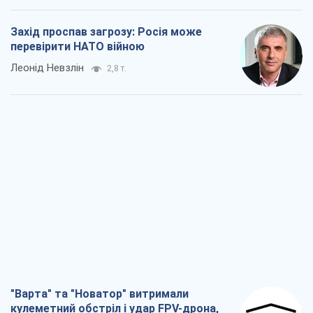
Захід проспав загрозу: Росія може
перевірити НАТО війною
Леонід Невзлін
2,8 т.
"Варта" та "Новатор" витримали
кулеметний обстріл і удар FPV-дрона,