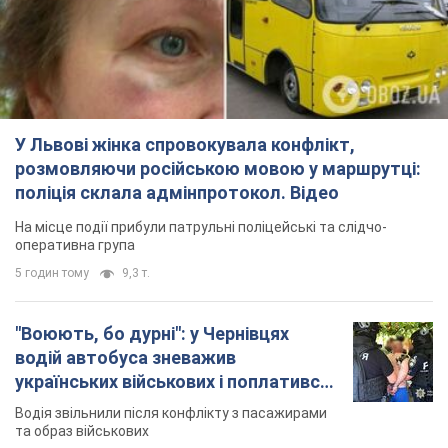
У Львові жінка спровокувала конфлікт,
розмовляючи російською мовою у маршрутці:
поліція склала адмінпротокол. Відео
На місце події прибули патрульні поліцейські та слідчо-
оперативна група
5 годин тому
9,3 т.
"Воюють, бо дурні": у Чернівцях
водій автобуса зневажив
українських військових і поплатився.
Відео
Водія звільнили після конфлікту з пасажирами
та образ військових