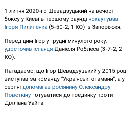
1 липня 2020-го Шевадзуцький на вечорі
боксу у Києві в першому раунді
нокаутував
Ігоря Пилипенка
(5-50-2, 1 КО) із Запоріжжя.
Перед цим Ігор у грудні минулого року,
удосточив іспанця
Даніеля Роблеса (3-7-2, 2
КО).
Нагадаємо. що Ігор Шевадзуцький у 2015 році
виступав за команду "Українські отамани", а у
серпні
допомагав росіянину Олександру
Повєткіну
готуватися до поєдинку проти
Ділліана Уайта.