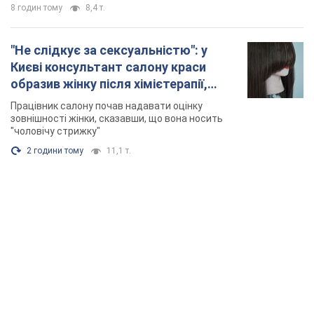
8 годин тому
8,4 т.
"Не слідкує за сексуальністю": у
Києві консультант салону краси
образив жінку після хімієтерапії,
розгорівся скандал. Фото
Працівник салону почав надавати оцінку
зовнішності жінки, сказавши, що вона носить
"чоловічу стрижку"
2 години тому
11,1 т.