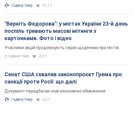
годину тому
67,1 т.
"Верніть Федорова": у містах України 23-й день
поспіль тривають масові мітинги з
картонками. Фото і відео
Учасники акцій продовжують серію щоденних протестів
2 години тому
2,0 т.
Сенат США схвалив законопроєкт Грема про
санкції проти Росії: що далі
Документ передбачає нові економічні обмеження
годину тому
4,2 т.