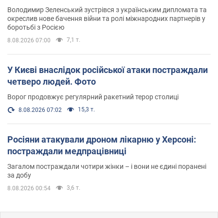
Володимир Зеленський зустрівся з українським дипломата та
окреслив нове бачення війни та ролі міжнародних партнерів у
боротьбі з Росією
7,1 т.
8.08.2026 07:00
У Києві внаслідок російської атаки постраждали
четверо людей. Фото
Ворог продовжує регулярний ракетний терор столиці
15,3 т.
8.08.2026 07:02
Росіяни атакували дроном лікарню у Херсоні:
постраждали медпрацівниці
Загалом постраждали чотири жінки – і вони не єдині поранені
за добу
3,6 т.
8.08.2026 00:54