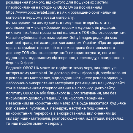
розміщення прямого, відкритого для пошукових систем,
гіперпосилання на сторінку OBOZ.UA за посиланням
https://www.obozrevatel.com
, на якій розміщено оригінальний
матеріал в першому абзаці матеріалу.
Всі матеріали на цьому сайті, в тому числі інтерв’ю, статті,
дослідження – є службовими творами журналістів редакції,
виключні майнові права на які належать ТОВ «Золота середина».
На всі опубліковані фотоматеріали Getty Images редакція має
майнові права, які захищаються законом України «Про авторські
права та суміжні права», ніхто не має права без письмового
дозволу ТОВ «Золота середина» їх використовувати, вони не
підлягають подальшому відтворенню, перекладу, поширенню в
будь-якій формі.
Редакція OBOZ.UA може не поділяти точку зору, викладену в
авторському матеріалі. За достовірність інформації, опублікованої
в рекламних матеріалах, відповідальність несе рекламодавець.
Заборонено використання матеріалів розміщених на цьому сайті,
хоч із зазначенням гіперпосилання на сторінку цього сайту,
логотипу OBOZ.UA або будь-якого іншого згадування, але без
письмового дозволу Редакції/ТОВ «Золота середина»
Незаконним використанням матеріалів буде вважатися: будь-яке
копiювання, публiкацiя, передрук, наступне поширення,
використання, переробка з використанням, включенням до
складу інших матеріалів, розповсюдження, адаптація, переклад
та інші подібні зміни матеріалу.