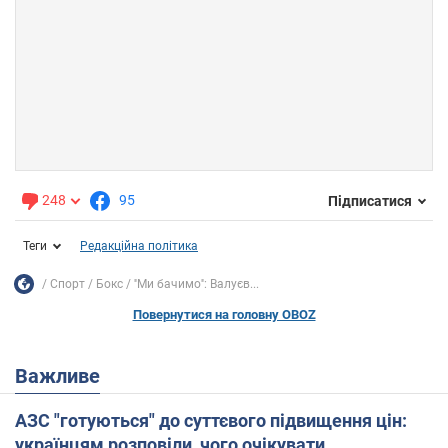
248
95
Підписатися
Теги
Редакційна політика
Спорт
Бокс
''Ми бачимо'': Валуєв...
Повернутися на головну OBOZ
Важливе
АЗС "готуються" до суттєвого підвищення цін:
українцям розповіли, чого очікувати