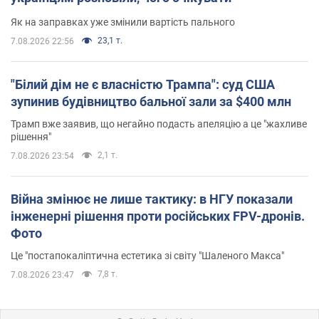
Як на заправках уже змінили вартість пального
23,1 т.
7.08.2026 22:56
"Білий дім не є власністю Трампа": суд США
зупинив будівництво бальної зали за $400 млн
Трамп вже заявив, що негайно подасть апеляцію а це "жахливе
рішення"
2,1 т.
7.08.2026 23:54
Війна змінює не лише тактику: в НГУ показали
інженерні рішення проти російських FPV-дронів.
Фото
Це "постапокаліптична естетика зі світу "Шаленого Макса"
7,8 т.
7.08.2026 23:47