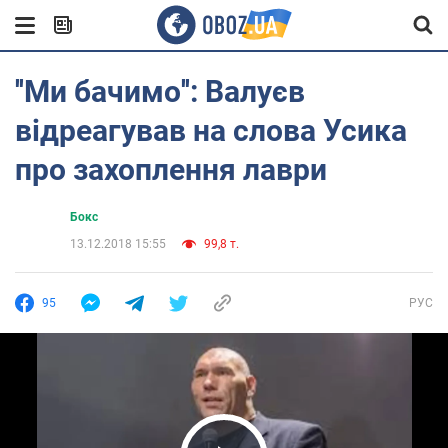
''Ми бачимо'': Валуєв
відреагував на слова Усика
про захоплення лаври
Бокс
13.12.2018 15:55
99,8 т.
95
РУС