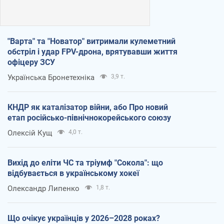
"Варта" та "Новатор" витримали кулеметний
обстріл і удар FPV-дрона, врятувавши життя
офіцеру ЗСУ
Українська Бронетехніка
3,9 т.
КНДР як каталізатор війни, або Про новий
етап російсько-північнокорейського союзу
Олексій Кущ
4,0 т.
Вихід до еліти ЧС та тріумф "Сокола": що
відбувається в українському хокеї
Олександр Липенко
1,8 т.
Що очікує українців у 2026–2028 роках?