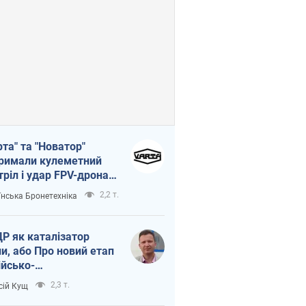
рта" та "Новатор"
римали кулеметний
тріл і удар FPV-дрона,
тувавши життя
2,2 т.
їнська Бронетехніка
церу ЗСУ
Р як каталізатор
ни, або Про новий етап
ійсько-
нічнокорейського
2,3 т.
сій Кущ
зу