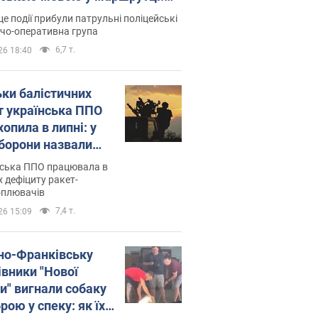
ція склала адмінпротокол.
це події прибули патрульні поліцейські
о
дчо-оперативна група
6,7 т.
26 18:40
ьки балістичних
т українська ППО
опила в липні: у
борони назвали
у
нська ППО працювала в
 дефіциту ракет-
оплювачів
7,4 т.
26 15:09
ано-Франківську
івники "Нової
и" вигнали собаку
ою у спеку: як їх