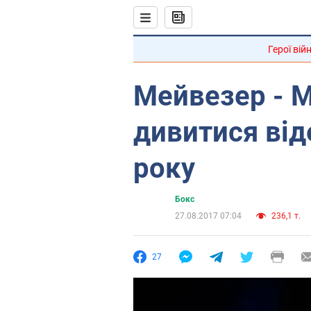
Герої вій
Мейвезер - М
дивитися ві
року
Бокс
27.08.2017 07:04
236,1 т.
27