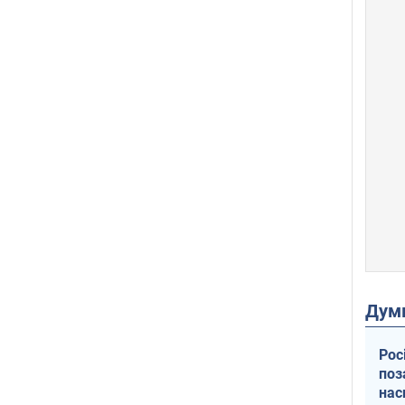
Дум
Рос
поз
нас