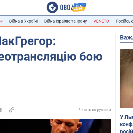
ни
Війна в Україні
Війна Ізраїлю та Ірану
VENETO
Російськ
Важ
акГрегор:
деотрансляцію бою
Читать на русском
У Ль
конф
росі