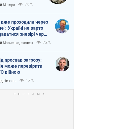
п війни
7,0 т.
ій Місюра
 вже проходили через
ше": Україні не варто
даватися зневірі через
етний терор
7,2 т.
ій Марченко, експерт
ід проспав загрозу:
ія може перевірити
О війною
1,7 т.
ід Невзлін