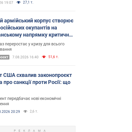
27,1 т.
26 19:07
ій армійський корпус створює
російських окупантів на
нському напрямку критичний
омфорт: як це вдалося
аз переростає у кризу для всього
овання
51,6 т.
роєкт
7.08.2026 16:40
т США схвалив законопроєкт
 про санкції проти Росії: що
нт передбачає нові економічні
ення
2,6 т.
8.2026 20:29