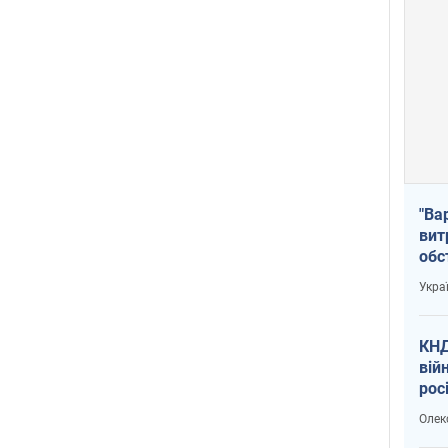
"Ва
вит
обс
вря
Укра
офі
КНД
вій
рос
пів
Олек
сою