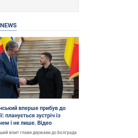
P NEWS
нський вперше прибув до
ї: планується зустріч із
чем і не лише. Відео
ший візит глави держави до Бєлграда