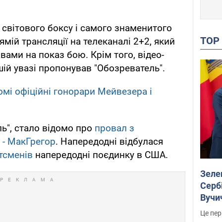
світового боксу і самого знаменитого
TO
мій трансляції на телеканалі 2+2, який
ами на показ бою. Крім того, відео-
шій увазі пропонував "Обозреватель".
домі офіційні гонорари Мейвезера і
ь", стало відомо про
провал з
 - МакГрегор
. Напередодні відбулася
тсменів
напередодні поєдинку в США.
Зеле
Сербі
Вучи
Це пер