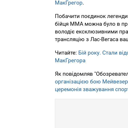
МакГрегор
.
Побачити поєдинок легенди 
бійця ММА можна було в пря
володіє ексклюзивними прав
трансляцію з Лас-Вегаса ва
Читайте:
Бій року. Стали ві
МакГрегора
Як повідомляв "Обозревател
організацією бою Мейвезер
церемонія зважування спор