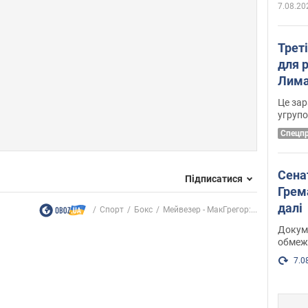
7.08.20
Трет
для 
Лима
диск
Це зар
угруп
Cпецп
Сена
Підписатися
Грема
далі
Спорт
Бокс
Мейвезер - МакГрегор:...
Докуме
обмеж
7.0