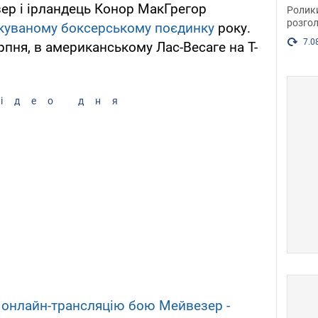
пока
р і ірландець Конор МакГрегор
Ролик
розгол
ікуваному боксерському поєдинку
року.
7.0
ерпня, в американському Лас-Весаге на T-
ідео дня
у
онлайн-трансляцію бою Мейвезер -