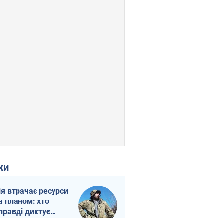
ки
ія втрачає ресурси
а планом: хто
правді диктує