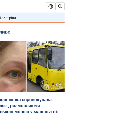
і обстріли
ливе
вові жінка спровокувала
лікт, розмовляючи
йською мовою у маршрутці: