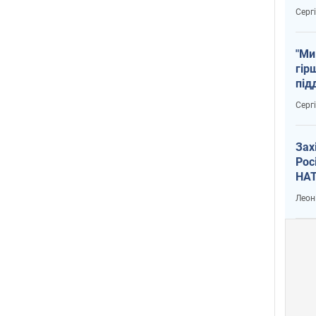
тем
Серг
"Ми
гір
під
рак
Серг
Зах
Рос
НАТ
Леон