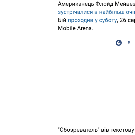
Американець Флойд Мейвезе
зустрічалися в найбільш оч
Бій
проходив у суботу
, 26 с
Mobile Arena.
В
"Обозреватель" вів текстов