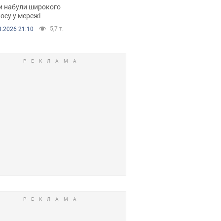
рали. Відео
и набули широкого
осу у мережі
5,7 т.
8.2026 21:10