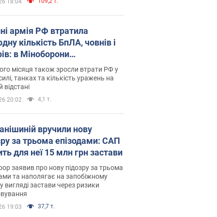
109,2 т.
26 18:04
пні армія РФ втратила
дну кількість БпЛА, човнів і
рів: в Міноборони
люднили статистику
го місяця також зросли втрати РФ у
силі, танках та кількість уражень на
й відстані
4,1 т.
26 20:02
анішиній вручили нову
зру за трьома епізодами: САП
ть для неї 15 млн грн застави
ор заявив про нову підозру за трьома
ами та наполягає на запобіжному
 у вигляді застави через ризики
овування
37,7 т.
26 19:03