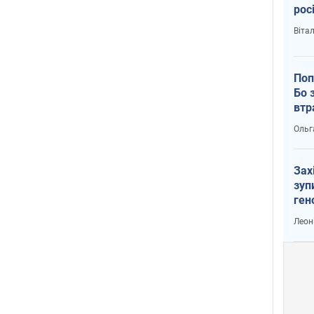
рос
Віта
Поп
Бо 
втр
Ольг
Зах
зуп
ген
Леон