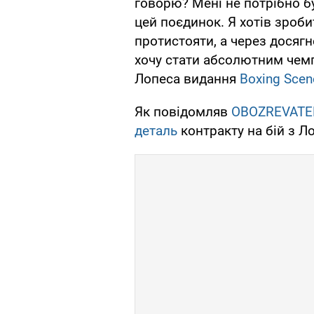
говорю? Мені не потрібно бу
цей поєдинок. Я хотів зробит
протистояти, а через досягне
хочу стати абсолютним чемпі
Лопеса видання
Boxing Scen
Як повідомляв
OBOZREVATE
деталь
контракту на бій з Л