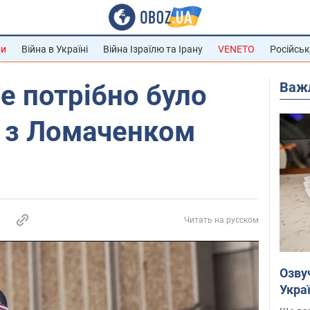
ни
Війна в Україні
Війна Ізраїлю та Ірану
VENETO
Російськ
Важ
не потрібно було
й з Ломаченком
Читать на русском
Озву
Укра