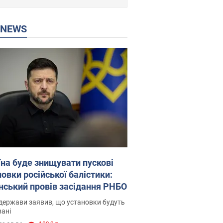
P NEWS
їна буде знищувати пускові
овки російської балістики:
нський провів засідання РНБО
держави заявив, що установки будуть
ані