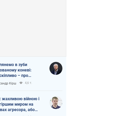
лянемо в зуби
ованому коневі:
скіпливо – про
омогу Україні
4,6 т.
сандр Кірш
 жахливою війною і
гіршим миром на
вах агресора, або
вихідність – теж