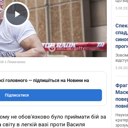
Що вар
5.08.20
Play Video
Спека
спад,
сино
прог
змін
Зовсім
відсту
5.08.20
сі головного — підпишіться на Новини на
Фраг
Маск
Підписатися
пове
повн
усе 
Науко
ому не обов'язково було приймати бій за
крате
світу в легкій вазі проти Василя
зрозум