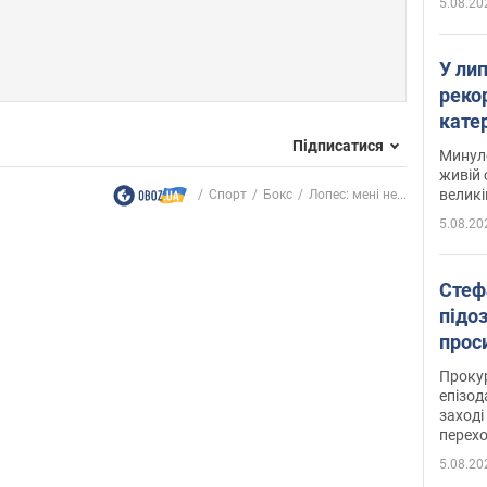
5.08.20
У ли
рекор
кате
опри
Підписатися
Минуло
живій 
великі
Спорт
Бокс
Лопес: мені не...
5.08.20
Стеф
підо
проси
Прокур
епізод
заході
перех
5.08.20