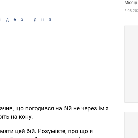
Місяці
5.08.20
ідео дня
чив, що погодився на бій не через ім'я
оїть на кону.
мати цей бій. Розумієте, про що я