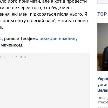
ло його приймати, але я хотів провести
и це не через того, хто буде мені
TO
ння, які мені підкоряться після нього. Я
оном світу в легкій вазі", – цитує слова
e
.
L
, раніше Теофімо
розкрив важливу
омаченком.
Укра
устан
Зеле
Глава 
атаков