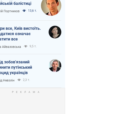
ійській балістиці
13,6 т.
лій Портников
ри все, Київ вистоїть.
здатися означає
атити все
9,5 т.
а Айвазовська
ід зобов'язаний
инити путінський
оцид українців
2,3 т.
ід Невзлін