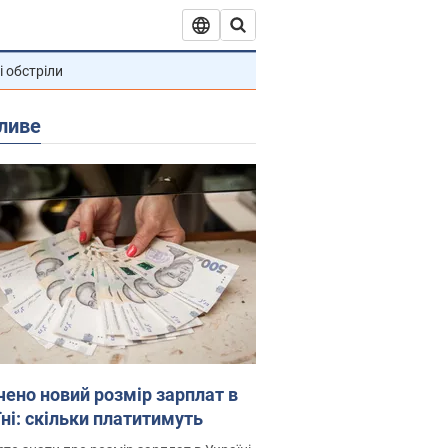
і обстріли
ливе
чено новий розмір зарплат в
їні: скільки платитимуть