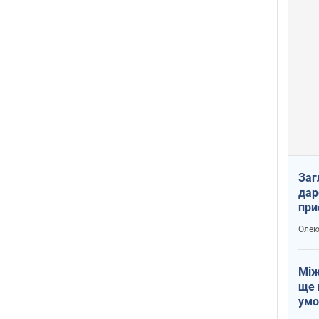
Заг
дар
при
доп
Олек
Між
ще 
умо
Без