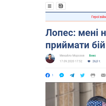
Герої вій
Лопес: мені 
приймати бі
Михайло Морозов
Бокс
17.09.2020 17:52
26,0 т.
1