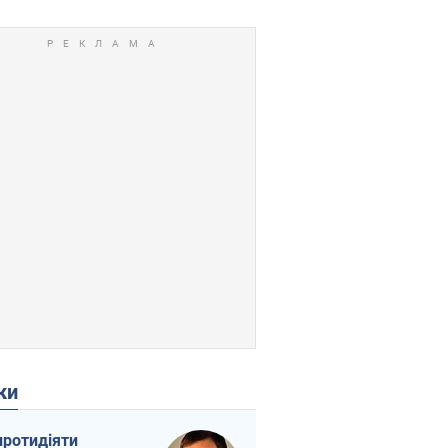
ки
протидіяти