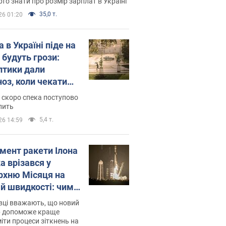
то знати про розмір зарплат в Україні
35,0 т.
26 01:20
 в Україні піде на
 будуть грози:
птики дали
ноз, коли чекати
и погоди
 скоро спека поступово
пить
5,4 т.
26 14:59
мент ракети Ілона
а врізався у
рхню Місяця на
ій швидкості: чим
завершилось
вці вважають, що новий
р допоможе краще
іти процеси зіткнень на