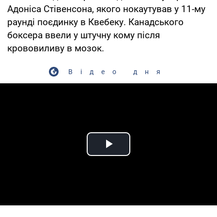
Адоніса Стівенсона, якого нокаутував у 11-му
раунді поєдинку в Квебеку. Канадського
боксера ввели у штучну кому після
крововиливу в мозок.
Відео дня
Play Video