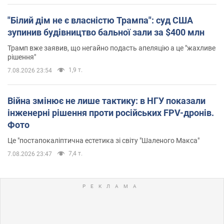
"Білий дім не є власністю Трампа": суд США
зупинив будівництво бальної зали за $400 млн
Трамп вже заявив, що негайно подасть апеляцію а це "жахливе
рішення"
1,9 т.
7.08.2026 23:54
Війна змінює не лише тактику: в НГУ показали
інженерні рішення проти російських FPV-дронів.
Фото
Це "постапокаліптична естетика зі світу "Шаленого Макса"
7,4 т.
7.08.2026 23:47