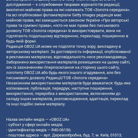
дослідження – є службовими творами журналістів редакції,
виключні майнові права на які належать ТОВ «Золота середина».
На всі опубліковані фотоматеріали Getty Images редакція має
майнові права, які захищаються законом України «Про авторські
права та суміжні права», ніхто не має права без письмового
дозволу ТОВ «Золота середина» їх використовувати, вони не
підлягають подальшому відтворенню, перекладу, поширенню в
будь-якій формі.
Редакція OBOZ.UA може не поділяти точку зору, викладену в
авторському матеріалі. За достовірність інформації, опублікованої
в рекламних матеріалах, відповідальність несе рекламодавець.
Заборонено використання матеріалів розміщених на цьому сайті,
хоч із зазначенням гіперпосилання на сторінку цього сайту,
логотипу OBOZ.UA або будь-якого іншого згадування, але без
письмового дозволу Редакції/ТОВ «Золота середина»
Незаконним використанням матеріалів буде вважатися: будь-яке
копiювання, публiкацiя, передрук, наступне поширення,
використання, переробка з використанням, включенням до
складу інших матеріалів, розповсюдження, адаптація, переклад
та інші подібні зміни матеріалу.
Назва онлайн медіа — «OBOZ.UA»
- суб'єкт у сфері онлайн медіа;
- ідентифікатор медіа — R40-06156;
- поштова адреса — вул. Деревообробна, буд. 7, м. Київ, 01013;