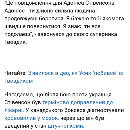
"Це повідомлення для Адоніса Стівенсона.
Адонісе - ти дійсно сильна людина і
продовжуєш боротися. Я бажаю тобі якомога
швидше повернутися. Я знаю, ти все
подолаєш", - звернувся до свого суперника
Гвоздик.
Читайте:
З'явилося відео, як Усик ''побився'' із
Гвоздиком
Нагадаємо, що після бою проти українця
Стівенсон був
терміново доправлений до
лікарні
. У канадського боксера діагностували
крововилив у мозок,
через що він був
введений у стан
штучної коми
.