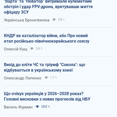
"Варта" та "Новатор" витримали кулеметний
обстріл і удар FPV-дрона, врятувавши життя
офіцеру ЗСУ
Українська Бронетехніка
3,8 т.
КНДР як каталізатор війни, або Про новий
етап російсько-північнокорейського союзу
Олексій Кущ
3,9 т.
Вихід до еліти ЧС та тріумф "Сокола": що
відбувається в українському хокеї
Олександр Липенко
1,7 т.
Що очікує українців у 2026–2028 роках?
Головні висновки з нових прогнозів від НБУ
Василь Фурман
28,0 т.