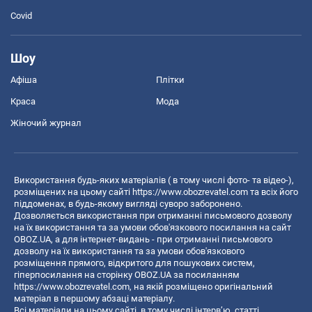
Covid
Шоу
Афіша
Плітки
Краса
Мода
Жіночий журнал
Використання будь-яких матеріалів ( в тому числі фото- та відео-),
розміщених на цьому сайті
https://www.obozrevatel.com
та всіх його
піддоменах, в будь-якому вигляді суворо заборонено.
Дозволяється використання при отриманні письмового дозволу
на їх використання та за умови обов'язкового посилання на сайт
OBOZ.UA, а для інтернет-видань - при отриманні письмового
дозволу на їх використання та за умови обов'язкового
розміщення прямого, відкритого для пошукових систем,
гіперпосилання на сторінку OBOZ.UA за посиланням
https://www.obozrevatel.com
, на якій розміщено оригінальний
матеріал в першому абзаці матеріалу.
Всі матеріали на цьому сайті, в тому числі інтерв’ю, статті,