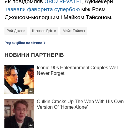
Як повідомляв
OBOZREVATEL
, букмекери
назвали фаворита супербою
між Роєм
Джонсом-молодшим і Майком Тайсоном.
Рой Джонс
Шеннон Бріггс
Майк Тайсон
Редакційна політика