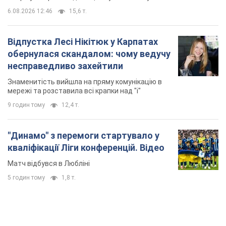
6.08.2026 12:46
15,6 т.
Відпустка Лесі Нікітюк у Карпатах
обернулася скандалом: чому ведучу
несправедливо захейтили
Знаменитість вийшла на пряму комунікацію в
мережі та розставила всі крапки над "і"
9 годин тому
12,4 т.
"Динамо" з перемоги стартувало у
кваліфікації Ліги конференцій. Відео
Матч відбувся в Любліні
5 годин тому
1,8 т.