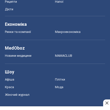
Рецепти
Напої
Дієти
Економіка
Ринки та компанії
Макроекономіка
MedOboz
Новини медицини
MAMACLUB
Шоу
Афіша
Плітки
Краса
Мода
Жіночий журнал