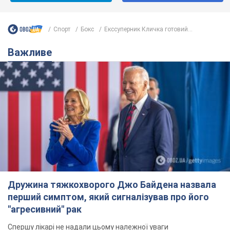
Спорт
Бокс
Екссуперник Кличка готовий...
Важливе
Дружина тяжкохворого Джо Байдена назвала
перший симптом, який сигналізував про його
"агресивний" рак
Спершу лікарі не надали цьому належної уваги