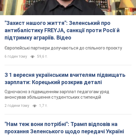
"Захист нашого життя": Зеленський про
антибалістику FREYJA, санкції проти Росії й
підтримку аграріїв. Відео
Європейські партнери долучаються до спільного проєкту
6 годин тому
59,6 т.
З 1 вересня українським вчителям підвищать
зарплати: Корецький розкрив деталі
Одночасно з підвищенням зарплат педагогам уряд
анонсував збільшення студентських стипендій
2 години тому
1,7 т.
"Нам теж вони потрібні": Трамп відповів на
прохання Зеленського щодо передачі Україні