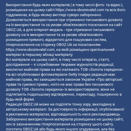
Використання будь-яких матеріалів ( в тому числі фото- та відео-),
розміщених на цьому сайті
https://www.obozrevatel.com
та всіх його
піддоменах, в будь-якому вигляді суворо заборонено.
Дозволяється використання при отриманні письмового дозволу
на їх використання та за умови обов'язкового посилання на сайт
OBOZ.UA, а для інтернет-видань - при отриманні письмового
дозволу на їх використання та за умови обов'язкового
розміщення прямого, відкритого для пошукових систем,
гіперпосилання на сторінку OBOZ.UA за посиланням
https://www.obozrevatel.com
, на якій розміщено оригінальний
матеріал в першому абзаці матеріалу.
Всі матеріали на цьому сайті, в тому числі інтерв’ю, статті,
дослідження – є службовими творами журналістів редакції,
виключні майнові права на які належать ТОВ «Золота середина».
На всі опубліковані фотоматеріали Getty Images редакція має
майнові права, які захищаються законом України «Про авторські
права та суміжні права», ніхто не має права без письмового
дозволу ТОВ «Золота середина» їх використовувати, вони не
підлягають подальшому відтворенню, перекладу, поширенню в
будь-якій формі.
Редакція OBOZ.UA може не поділяти точку зору, викладену в
авторському матеріалі. За достовірність інформації, опублікованої
в рекламних матеріалах, відповідальність несе рекламодавець.
Заборонено використання матеріалів розміщених на цьому сайті,
хоч із зазначенням гіперпосилання на сторінку цього сайту,
логотипу OBOZ.UA або будь-якого іншого згадування, але без