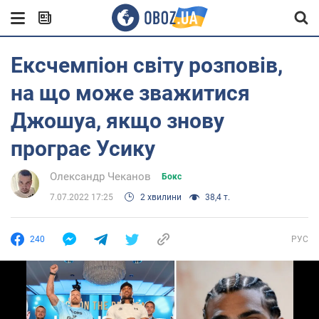
Ексчемпіон світу розповів,
на що може зважитися
Джошуа, якщо знову
програє Усику
Олександр Чеканов
Бокс
7.07.2022 17:25
2 хвилини
38,4 т.
240
РУС