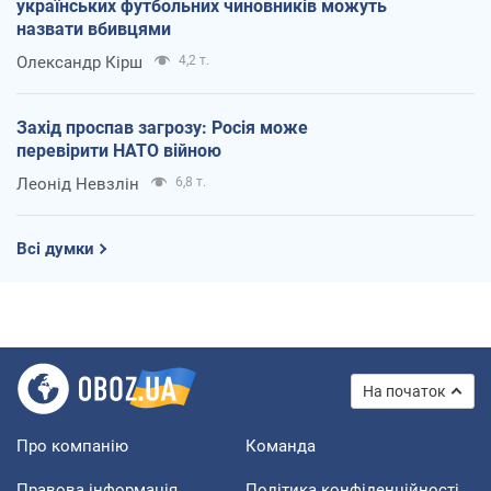
українських футбольних чиновників можуть
назвати вбивцями
Олександр Кірш
4,2 т.
Захід проспав загрозу: Росія може
перевірити НАТО війною
Леонід Невзлін
6,8 т.
Всі думки
На початок
Про компанію
Команда
Правова інформація
Політика конфіденційності