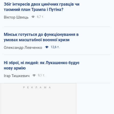
Збіг інтересів двох цинічних гравців чи
таємний план Трампа і Путіна?
Віктор Швець
6,7 т.
Мінськ готується до функціонування в
умовах масштабної воєнної кризи
Олександр Левченко
12,6 т.
Ні зброї, ні людей: як Лукашенко будує
нову армію
Ігар Тишкевич
9,1 т.