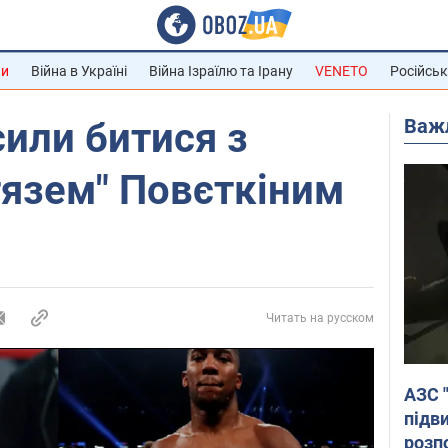
ни
Війна в Україні
Війна Ізраїлю та Ірану
VENETO
Російськ
Важ
или битися з
тязем" Повєткіним
Читать на русском
АЗС 
підв
розпо