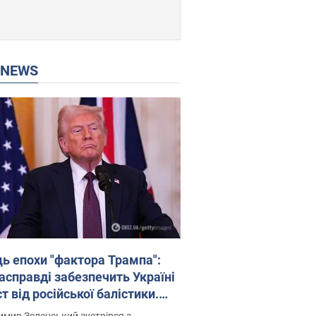
P NEWS
ць епохи "фактора Трампа":
насправді забезпечить Україні
т від російської балістики.
рв’ю з Безсмертним
мир Зеленський зустрівся з