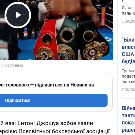
Як на 
пальн
7.08.20
Play Video
"Біли
влас
США 
буді
зали
Трамп 
подаст
"жахли
сі головного — підпишіться на Новини на
7.08.20
Підписатися
Війн
такт
пока
ій вазі Ентоні Джошуа зобов'язали
ріше
ерсією Всесвітньої боксерської асоціації