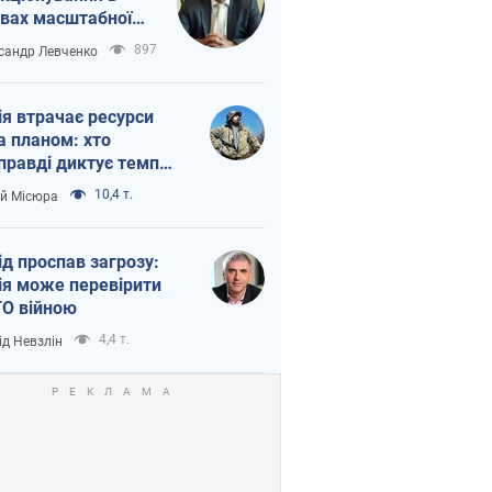
вах масштабної
нної кризи
897
сандр Левченко
ія втрачає ресурси
а планом: хто
правді диктує темп
ни
10,4 т.
ій Місюра
ід проспав загрозу:
ія може перевірити
О війною
4,4 т.
ід Невзлін