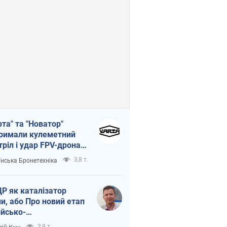
рта" та "Новатор"
римали кулеметний
тріл і удар FPV-дрона,
тувавши життя
3,8 т.
їнська Бронетехніка
церу ЗСУ
Р як каталізатор
ни, або Про новий етап
ійсько-
нічнокорейського
3,9 т.