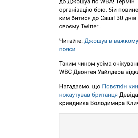
до Джошуа по WBA! Термін 1
організацію бою, бій повине
ким битися до Саші! 30 днів 
своєму Twitter .
Читайте:
Джошуа в важкому
пояси
Таким чином усіма очікува
WBC Деонтея Уайлдера відкл
Нагадаємо, що
Повєткін ки
нокаутував британця
Девіда 
кривдника Володимира Кли