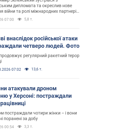
ським дипломата та окреслив нове
я війни та ролі міжнародних партнерів
тьбі з Росією
5,8 т.
26 07:00
ві внаслідок російської атаки
раждали четверо людей. Фото
продовжує регулярний ракетний терор
і
13,6 т.
8.2026 07:02
яни атакували дроном
рню у Херсоні: постраждали
рацівниці
м постраждали чотири жінки – і вони
ні поранені за добу
3,3 т.
26 00:54