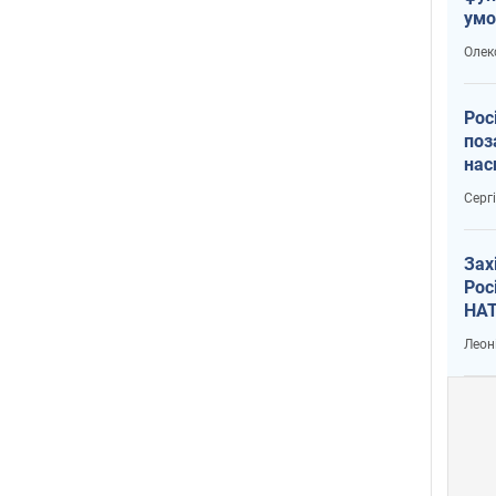
умо
воє
Олек
Рос
поз
нас
вій
Серг
Зах
Рос
НАТ
Леон