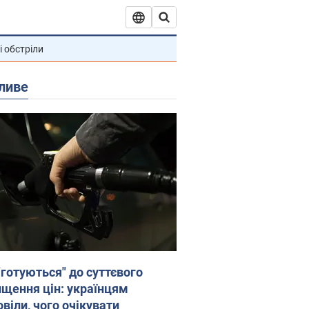
і обстріли
ливе
"готуються" до суттєвого
ищення цін: українцям
віли, чого очікувати