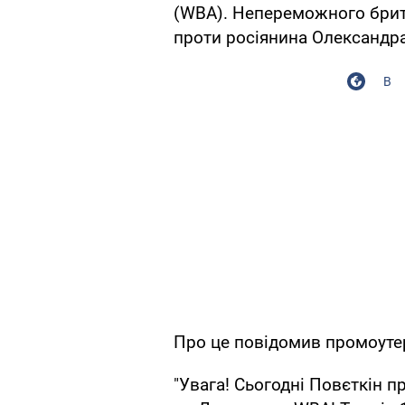
(WBA). Непереможного брит
проти росіянина Олександра
В
Про це повідомив промоутер
"Увага! Сьогодні Повєткін 