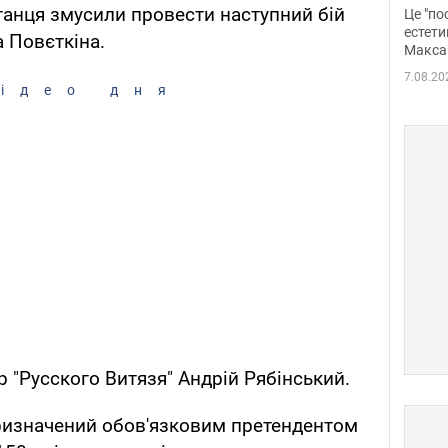
росі
анця змусили провести наступний бій
Це "по
Фото
естети
 Повєткіна.
Макса
7.08.20
ідео дня
 "Русского Витязя" Андрій Рябінський.
призначений обов'язковим претендентом