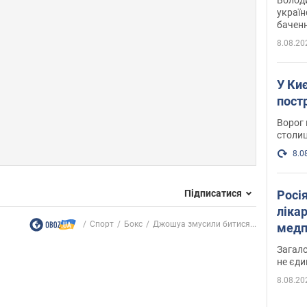
україн
баченн
у боро
8.08.20
У Киє
пост
Ворог 
столиц
8.0
Підписатися
Росі
ліка
Спорт
Бокс
Джошуа змусили битися...
медп
Загало
не єди
8.08.20