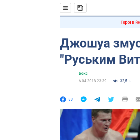
Герої вій
Джошуа змус
"Руським Ви
Бокс
6.04.2018 23:39
32,5 т.
83