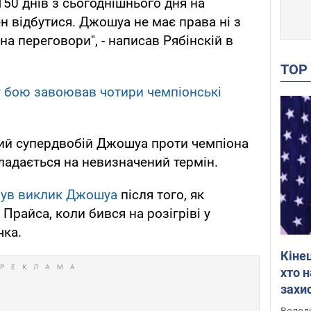
50 днів з сьогоднішнього дня на
н відбутися. Джошуа не має права ні з
на переговори", - написав Рябінскій в
TO
 бою завоював чотири чемпіонські
ний супердвобій Джошуа проти чемпіона
адається на невизначений термін.
нув виклик Джошуа
після того, як
Прайса, коли бився на розігріві у
чка.
Кіне
хто 
захис
Інте
Володи