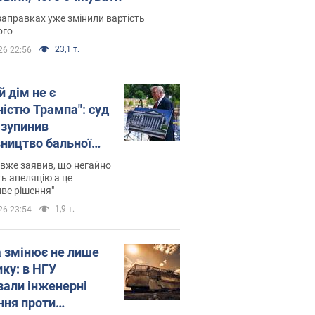
заправках уже змінили вартість
ого
23,1 т.
26 22:56
й дім не є
ністю Трампа": суд
зупинив
вництво бальної
 за $400 млн
вже заявив, що негайно
ь апеляцію а це
ве рішення"
1,9 т.
26 23:54
а змінює не лише
ику: в НГУ
зали інженерні
ння проти