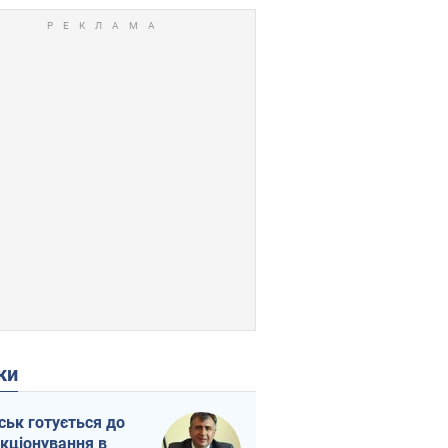
ки
ськ готується до
кціонування в