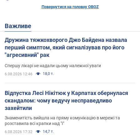
Повернутися на головну OBOZ
Важливе
Дружина тяжкохворого Джо Байдена назвала
перший симптом, який сигналізував про його
"агресивний" рак
Спершу лікарі не надали цьому належної уваги
18,0 т.
6.08.2026 12:46
Відпустка Лесі Нікітюк у Карпатах обернулася
скандалом: чому ведучу несправедливо
захейтили
Знаменитість вийшла на пряму комунікацію в мережі та
розставила всі крапки над "і"
14,7 т.
6.08.2026 17:32