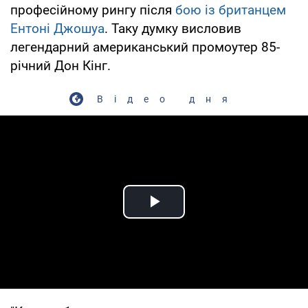
професійному рингу після
бою із британцем
Ентоні Джошуа
. Таку думку висловив
легендарний американський промоутер 85-
річний Дон Кінг.
Відео дня
Play Video