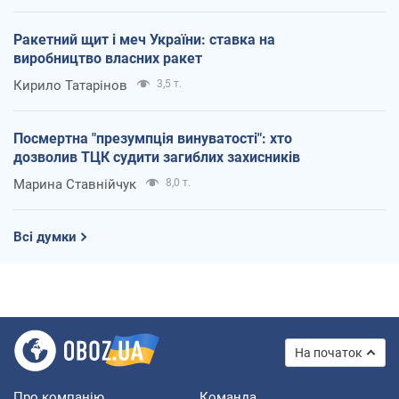
Ракетний щит і меч України: ставка на
виробництво власних ракет
Кирило Татарінов
3,5 т.
Посмертна "презумпція винуватості": хто
дозволив ТЦК судити загиблих захисників
Марина Ставнійчук
8,0 т.
Всі думки
На початок
Про компанію
Команда