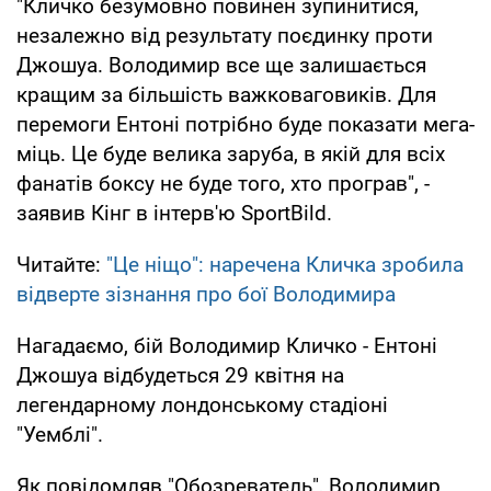
"Кличко безумовно повинен зупинитися,
незалежно від результату поєдинку проти
Джошуа. Володимир все ще залишається
кращим за більшість важковаговиків. Для
перемоги Ентоні потрібно буде показати мега-
міць. Це буде велика заруба, в якій для всіх
фанатів боксу не буде того, хто програв", -
заявив Кінг в інтерв'ю SportBild.
Читайте:
"Це ніщо": наречена Кличка зробила
відверте зізнання про бої Володимира
Нагадаємо, бій Володимир Кличко - Ентоні
Джошуа відбудеться 29 квітня на
легендарному лондонському стадіоні
"Уемблі".
Як повідомляв "Обозреватель", Володимир