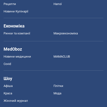
Рецепти
Напої
Новини Кулінарії
Економіка
Ринки та компанії
Макроекономіка
MedOboz
Новини медицини
MAMACLUB
Covid
Шоу
Афіша
Плітки
Краса
Мода
Жіночий журнал