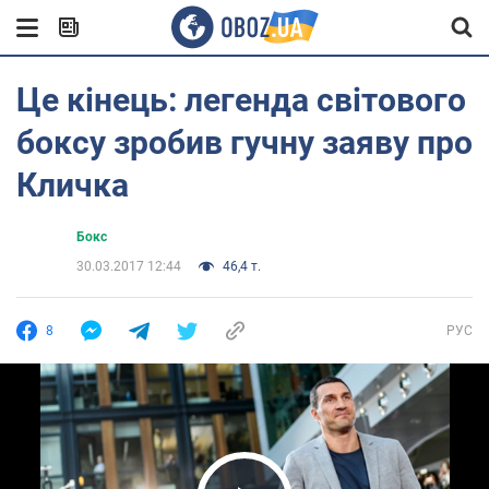
Це кінець: легенда світового
боксу зробив гучну заяву про
Кличка
Бокс
30.03.2017 12:44
46,4 т.
8
РУС