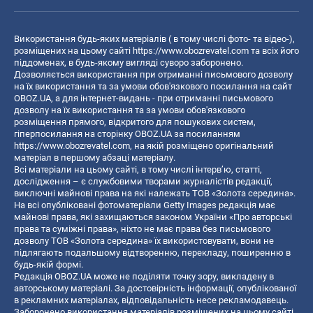
Використання будь-яких матеріалів ( в тому числі фото- та відео-),
розміщених на цьому сайті
https://www.obozrevatel.com
та всіх його
піддоменах, в будь-якому вигляді суворо заборонено.
Дозволяється використання при отриманні письмового дозволу
на їх використання та за умови обов'язкового посилання на сайт
OBOZ.UA, а для інтернет-видань - при отриманні письмового
дозволу на їх використання та за умови обов'язкового
розміщення прямого, відкритого для пошукових систем,
гіперпосилання на сторінку OBOZ.UA за посиланням
https://www.obozrevatel.com
, на якій розміщено оригінальний
матеріал в першому абзаці матеріалу.
Всі матеріали на цьому сайті, в тому числі інтерв’ю, статті,
дослідження – є службовими творами журналістів редакції,
виключні майнові права на які належать ТОВ «Золота середина».
На всі опубліковані фотоматеріали Getty Images редакція має
майнові права, які захищаються законом України «Про авторські
права та суміжні права», ніхто не має права без письмового
дозволу ТОВ «Золота середина» їх використовувати, вони не
підлягають подальшому відтворенню, перекладу, поширенню в
будь-якій формі.
Редакція OBOZ.UA може не поділяти точку зору, викладену в
авторському матеріалі. За достовірність інформації, опублікованої
в рекламних матеріалах, відповідальність несе рекламодавець.
Заборонено використання матеріалів розміщених на цьому сайті,