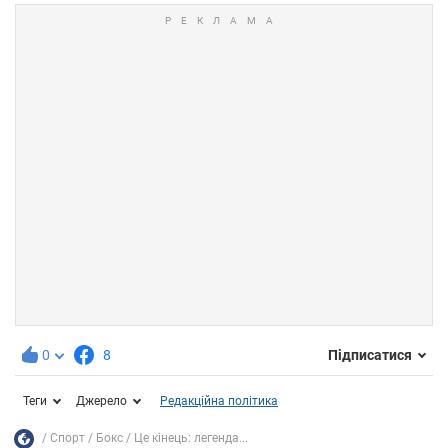
0
8
Підписатися
Теги
Джерело
Редакційна політика
Спорт
Бокс
Це кінець: легенда...