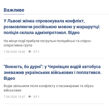
Важливе
У Львові жінка спровокувала конфлікт,
розмовляючи російською мовою у маршрутці:
поліція склала адмінпротокол. Відео
На місце події прибули патрульні поліцейські та слідчо-
оперативна група
9,3 т.
7.08.2026 18:40
"Воюють, бо дурні": у Чернівцях водій автобуса
зневажив українських військових і поплатився.
Відео
Водія звільнили після конфлікту з пасажирами та образ
військових
8,4 т.
7.08.2026 15:47