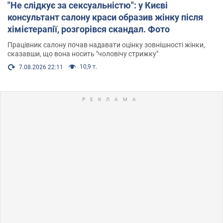
"Не слідкує за сексуальністю": у Києві
консультант салону краси образив жінку після
хімієтерапії, розгорівся скандал. Фото
Працівник салону почав надавати оцінку зовнішності жінки,
сказавши, що вона носить "чоловічу стрижку"
10,9 т.
7.08.2026 22:11