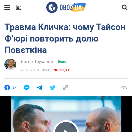
Травма Кличка: чому Тайсон
Ф'юрі повторить долю
Повєткіна
Євген Труханoв
Бокс
27.11.2015 10:59
53,8 т.
27
РУС