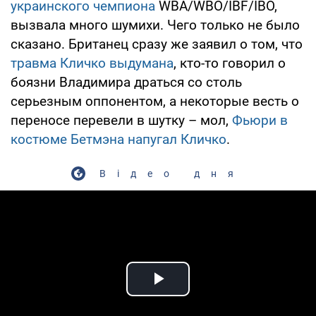
украинского чемпиона
WBA/WBO/IBF/IBO,
вызвала много шумихи. Чего только не было
сказано. Британец сразу же заявил о том, что
травма Кличко выдумана
, кто-то говорил о
боязни Владимира драться со столь
серьезным оппонентом, а некоторые весть о
переносе перевели в шутку – мол,
Фьюри в
костюме Бетмэна напугал Кличко
.
Відео дня
Play Video