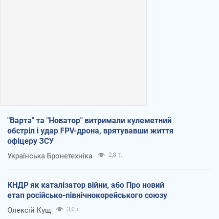
"Варта" та "Новатор" витримали кулеметний
обстріл і удар FPV-дрона, врятувавши життя
офіцеру ЗСУ
Українська Бронетехніка
2,8 т.
КНДР як каталізатор війни, або Про новий
етап російсько-північнокорейського союзу
Олексій Кущ
3,0 т.