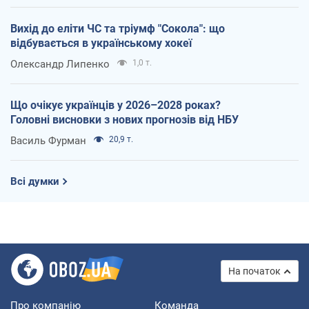
Вихід до еліти ЧС та тріумф "Сокола": що
відбувається в українському хокеї
Олександр Липенко
1,0 т.
Що очікує українців у 2026–2028 роках?
Головні висновки з нових прогнозів від НБУ
Василь Фурман
20,9 т.
Всі думки
На початок
Про компанію
Команда