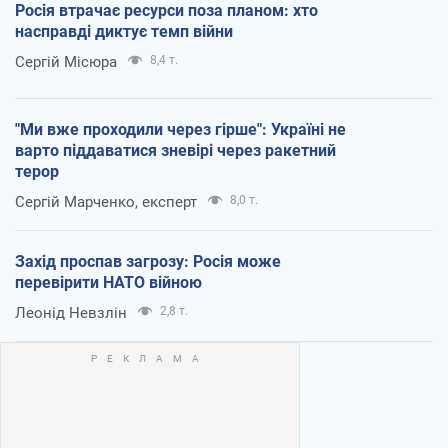
Росія втрачає ресурси поза планом: хто
насправді диктує темп війни
Сергій Місюра
8,4 т.
"Ми вже проходили через гірше": Україні не
варто піддаватися зневірі через ракетний
терор
Сергій Марченко, експерт
8,0 т.
Захід проспав загрозу: Росія може
перевірити НАТО війною
Леонід Невзлін
2,8 т.