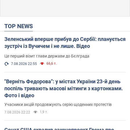
TOP NEWS
Зеленський вперше прибув до Сербії: планується
зустріч із Вучичем і не лише. Відео
Це перший візит глави держави до Бєлграда
66,6 т.
7.08.2026 22:55
"Верніть Федорова": у містах України 23-й день
поспіль тривають масові мітинги з картонками.
Фото і відео
Учасники акцій продовжують серію щоденних протестів
1,9 т.
7.08.2026 22:22
Сенат США схвалив законопроєкт Грема про