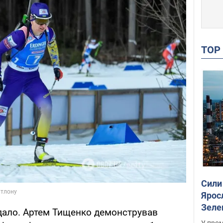
TO
Сили
Ярос
Зеле
вдало. Артем Тищенко демонстрував
У пром