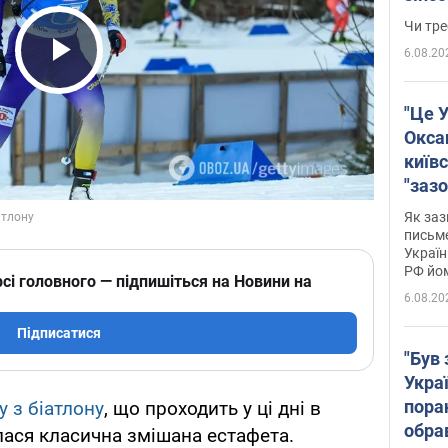
ухва
Чи тре
6.08.20
Play Video
"Це У
Окса
київс
"зазо
навіт
Як заз
знав,
письм
Україн
гено
РФ йо
сі головного — підпишіться на Новини на
6.08.20
Підписатися
"Був 
Укра
пора
у з біатлону
, що проходить у ці дні в
обра
лася класична змішана естафета.