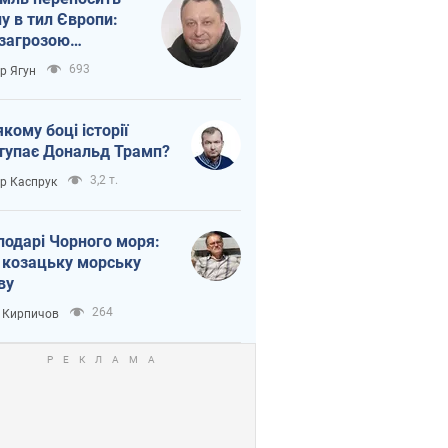
ну в тил Європи:
 загрозою
тична логістика
693
ор Ягун
якому боці історії
тупає Дональд Трамп?
3,2 т.
ор Каспрук
подарі Чорного моря:
 козацьку морську
ву
264
 Кирпичов