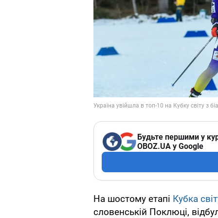
Будьте першими у кур
OBOZ.UA у Google
На шостому етапі
Кубка світ
словенській Поклюці, відбу