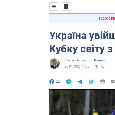
Герої вій
Україна увій
Кубку світу з
Максим Іншаков
Біатлон
25.01.2020 17:23
9,8 т.
22