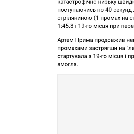
катастрофічно низьку швидк
поступаючись по 40 секунд 
стріляниною (1 промах на ст
1:45.8 і 19-го місця при пер
Артем Прима продовжив невд
промахами застрягши на "ле
стартувала з 19-го місця і 
змогла.