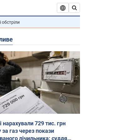
і обстріли
ливе
 нарахували 729 тис. грн
 за газ через покази
ованого лічильника: суддя