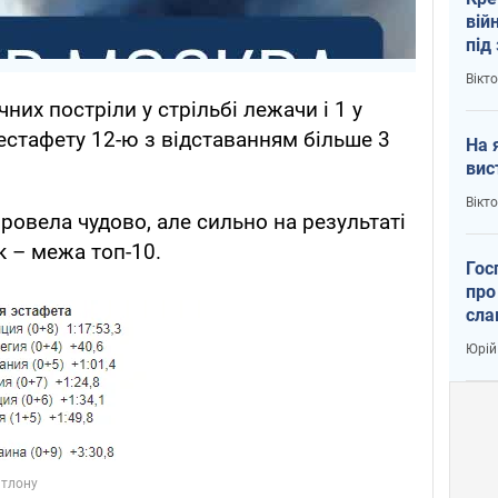
вій
під
кри
Вікт
их постріли у стрільбі лежачи і 1 у
 естафету 12-ю з відставанням більше 3
На 
вис
Вікт
ровела чудово, але сильно на результаті
к – межа топ-10.
Гос
про
сла
Юрій