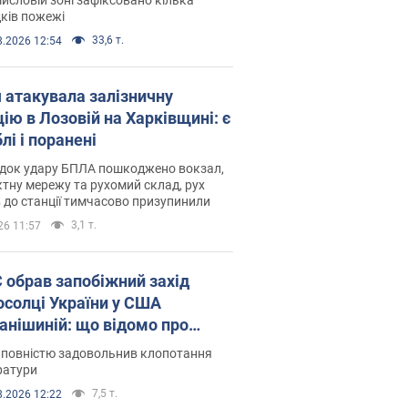
ків пожежі
33,6 т.
8.2026 12:54
я атакувала залізничну
ію в Лозовій на Харківщині: є
лі і поранені
ідок удару БПЛА пошкоджено вокзал,
тну мережу та рухомий склад, рух
в до станції тимчасово призупинили
3,1 т.
26 11:57
запобіжний захід
осолці України у США
анішиній: що відомо про
ву
 повністю задовольнив клопотання
ратури
7,5 т.
8.2026 12:22