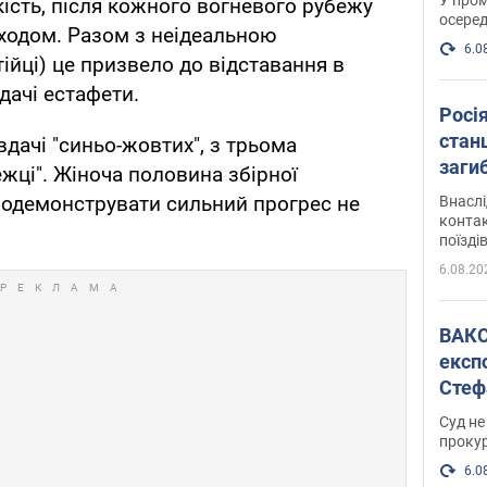
ість, після кожного вогневого рубежу
осеред
ходом. Разом з неідеальною
6.0
ійці) це призвело до відставання в
едачі естафети.
Росі
станц
ачі "синьо-жовтих", з трьома
загиб
жці". Жіноча половина збірної
продемонструвати сильний прогрес не
Внасл
контак
поїзді
6.08.20
ВАКС обрав 
експ
Стеф
спра
Суд не
проку
6.0