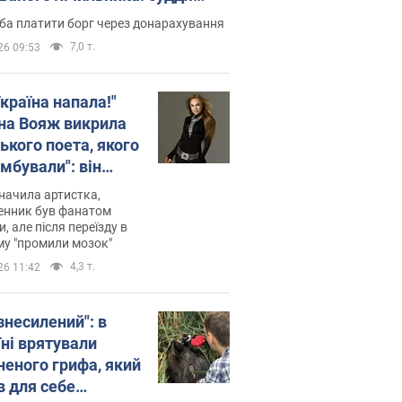
лив неочікуване рішення
ба платити борг через донарахування
7,0 т.
26 09:53
країна напала!"
на Вояж викрила
ького поета, якого
мбували": він
ь російської не
начила артистка,
 а тепер хоче
енник був фанатом
и, але після переїзду в
циду українців
му "промили мозок"
4,3 т.
26 11:42
знесилений": в
їні врятували
неного грифа, який
в для себе