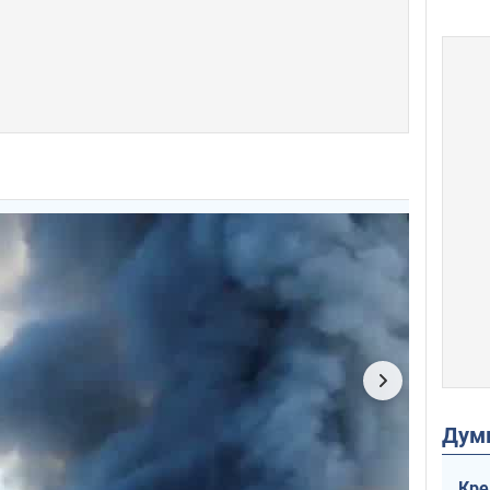
Дум
Кре