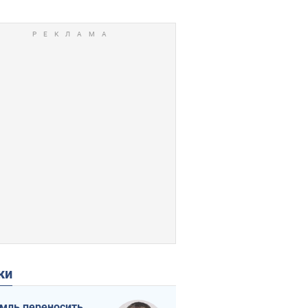
ки
мль переносить