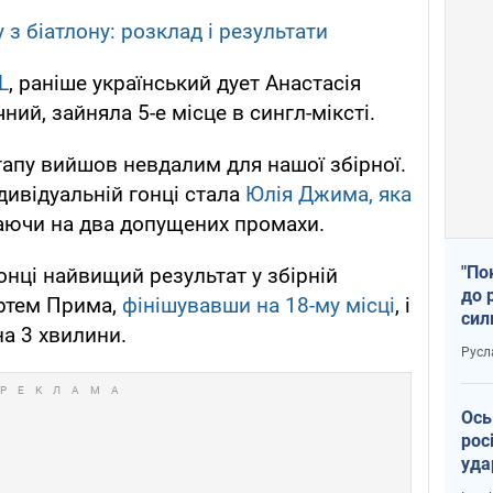
у з біатлону: розклад і результати
L
, раніше український дует Анастасія
й, зайняла 5-е місце в сингл-міксті.
тапу вийшов невдалим для нашої збірної.
дивідуальній гонці стала
Юлія Джима, яка
аючи на два допущених промахи.
"По
гонці найвищий результат у збірній
до 
ртем Прима,
фінішувавши на 18-му місці
, і
сил
на 3 хвилини.
Русл
Ось
рос
уда