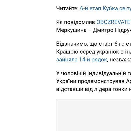
Читайте:
6-й етап Кубка світ
Як повідомляв
OBOZREVATE
Меркушина – Дмитро Підручни
Відзначимо, що старт 6-го е
Кращою серед українок в ін
зайняла 14-й рядок
, незваж
У чоловічій індивідуальній 
України продемонстрував А
відставши від лідера гонки 