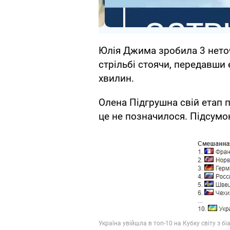
Юлія Джима зробила 3 неточн
стрільбі стоячи, передавши
хвилин.
Олена Підгрушна свій етап п
це не позначилося. Підсумо