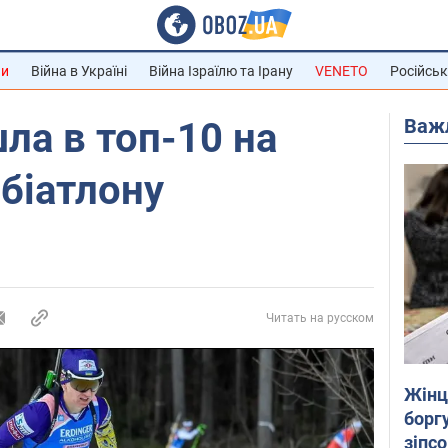
ни
Війна в Україні
Війна Ізраїлю та Ірану
VENETO
Російськ
Важ
шла в топ-10 на
 біатлону
Читать на русском
Жінці
боргу
зіпс