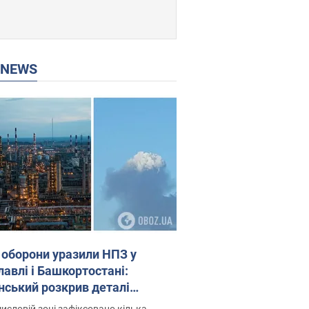
P NEWS
 оборони уразили НПЗ у
лавлі і Башкортостані:
нський розкрив деталі
операції. Фото і відео
исловій зоні зафіксовано кілька