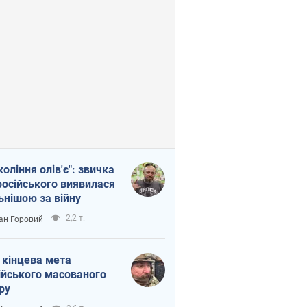
коління олів'є": звичка
російського виявилася
ьнішою за війну
2,2 т.
ан Горовий
 кінцева мета
ійського масованого
ру