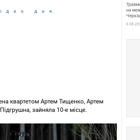
нети
Травм
Фото
на меж
ідео дня
Черка
6.08.20
лена квартетом Артем Тищенко, Артем
Підгрушна, зайняла 10-е місце.