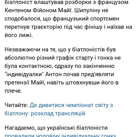
біатлоніст влаштував розборки з французом
Кентеном Фійоном Майї. Шипуліну не
сподобалося, що французький спортсмен
перетнув траєкторію під час фінішу і наїхав на
його лижі.
Незважаючи на те, що у біатлоністів був
абсолютно різний графік старту і гонка не
була контактною, одразу по закінченню
"індивідуалки" Антон почав пред'являти
претензії Майї, навіть штовхнувши його в
плече.
Читайте:
Де дивитися чемпіонат світу з
біатлону: розклад трансляцій
Нагадаємо, що українські біатлоністи
провалили чоловічу індивідуальну гонку
.