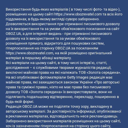
Використання будь-яких матеріалів ( в тому числі фото- та відео-),
розміщених на цьому сайті
https://www.obozrevatel.com
та всіх його
піддоменах, в будь-якому вигляді суворо заборонено.
Дозволяється використання при отриманні письмового дозволу
на їх використання та за умови обов'язкового посилання на сайт
OBOZ.UA, а для інтернет-видань - при отриманні письмового
дозволу на їх використання та за умови обов'язкового
розміщення прямого, відкритого для пошукових систем,
гіперпосилання на сторінку OBOZ.UA за посиланням
https://www.obozrevatel.com
, на якій розміщено оригінальний
матеріал в першому абзаці матеріалу.
Всі матеріали на цьому сайті, в тому числі інтерв’ю, статті,
дослідження – є службовими творами журналістів редакції,
виключні майнові права на які належать ТОВ «Золота середина».
На всі опубліковані фотоматеріали Getty Images редакція має
майнові права, які захищаються законом України «Про авторські
права та суміжні права», ніхто не має права без письмового
дозволу ТОВ «Золота середина» їх використовувати, вони не
підлягають подальшому відтворенню, перекладу, поширенню в
будь-якій формі.
Редакція OBOZ.UA може не поділяти точку зору, викладену в
авторському матеріалі. За достовірність інформації, опублікованої
в рекламних матеріалах, відповідальність несе рекламодавець.
Заборонено використання матеріалів розміщених на цьому сайті,
хоч із зазначенням гіперпосилання на сторінку цього сайту,