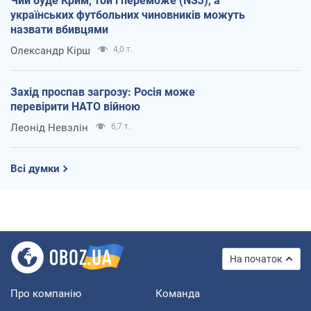
Чий буде Крим, той і переможе (NSJ), а
українських футбольних чиновників можуть
назвати вбивцями
Олександр Кірш
4,0 т.
Захід проспав загрозу: Росія може
перевірити НАТО війною
Леонід Невзлін
6,7 т.
Всі думки
На початок
Про компанію
Команда