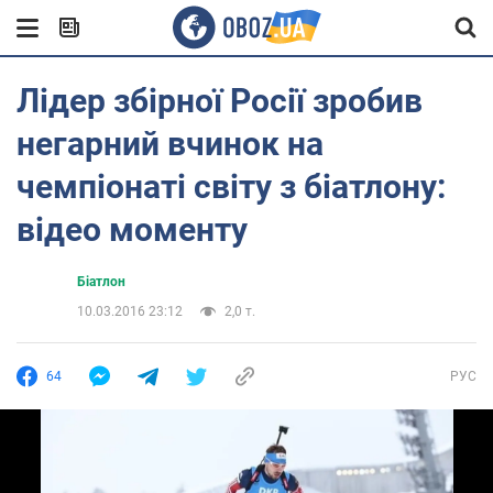
Лідер збірної Росії зробив
негарний вчинок на
чемпіонаті світу з біатлону:
відео моменту
Біатлон
10.03.2016 23:12
2,0 т.
64
РУС