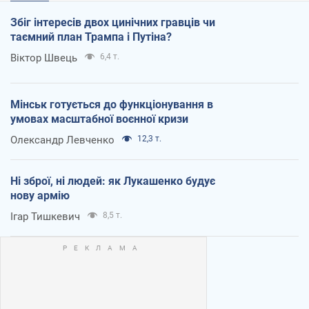
Збіг інтересів двох цинічних гравців чи
таємний план Трампа і Путіна?
Віктор Швець
6,4 т.
Мінськ готується до функціонування в
умовах масштабної воєнної кризи
Олександр Левченко
12,3 т.
Ні зброї, ні людей: як Лукашенко будує
нову армію
Ігар Тишкевич
8,5 т.