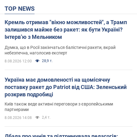
TOP NEWS
Кремль отримав "вікно можливостей", а Трамп
залишився майже без ракет: як бути Україні?
Інтерв’ю з Мельником
Думка, що в Росії закінчаться балістичні ракети, вкрай
небезпечна, наголосив експерт
28,9 т.
8.08.2026 12:00
Україна має домовленості на щомісячну
поставку ракет до Patriot від США: Зеленський
розкрив подробиці
Київ також веде активні переговори з європейськими
партнерами
2,4 т.
8.08.2026 14:08
Дбала про учнів та підтримувала педагогів: