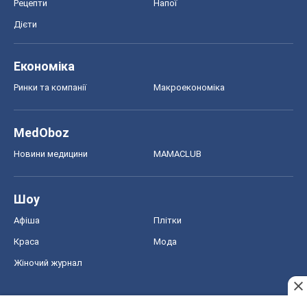
Рецепти
Напої
Дієти
Економіка
Ринки та компанії
Макроекономіка
MedOboz
Новини медицини
MAMACLUB
Шоу
Афіша
Плітки
Краса
Мода
Жіночий журнал