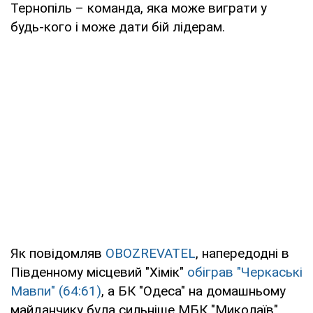
Тернопіль – команда, яка може виграти у
будь-кого і може дати бій лідерам.
Як повідомляв
OBOZREVATEL
, напередодні в
Південному місцевий "Хімік"
обіграв "Черкаські
Мавпи" (64:61)
, а БК "Одеса" на домашньому
майданчику була сильніше МБК "Миколаїв"