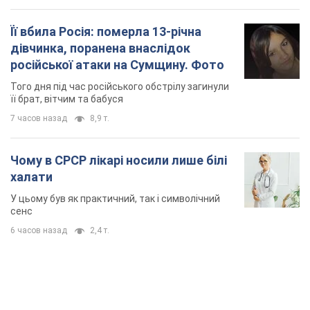
Її вбила Росія: померла 13-річна
дівчинка, поранена внаслідок
російської атаки на Сумщину. Фото
Того дня під час російського обстрілу загинули
її брат, вітчим та бабуся
7 часов назад
8,9 т.
Чому в СРСР лікарі носили лише білі
халати
У цьому був як практичний, так і символічний
сенс
6 часов назад
2,4 т.