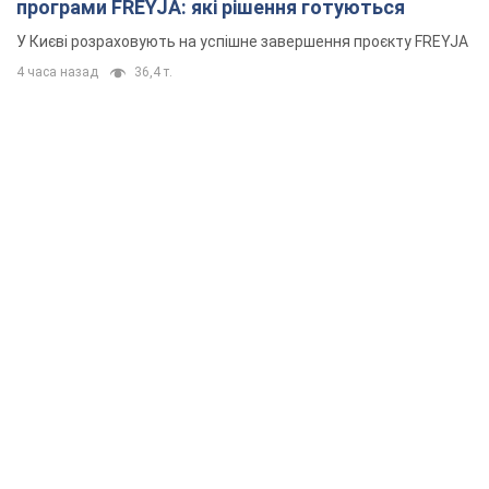
програми FREYJA: які рішення готуються
У Києві розраховують на успішне завершення проєкту FREYJA
4 часа назад
36,4 т.