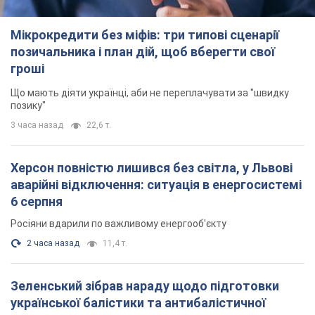
Мікрокредити без міфів: три типові сценарії
позичальника і план дій, щоб вберегти свої
гроші
Що мають діяти українці, аби не переплачувати за "швидку
позику"
3 часа назад
22,6 т.
Херсон повністю лишився без світла, у Львові
аварійні відключення: ситуація в енергосистемі
6 серпня
Росіяни вдарили по важливому енергооб'єкту
2 часа назад
11,4 т.
Зеленський зібрав нараду щодо підготовки
української балістики та антибалістичної