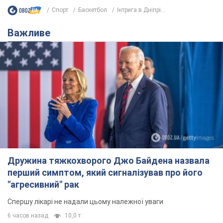
Спорт
Баскетбол
Інтрига в Дніпрі...
Важливе
Дружина тяжкохворого Джо Байдена назвала
перший симптом, який сигналізував про його
"агресивний" рак
Спершу лікарі не надали цьому належної уваги
6 часов назад
10,0 т.