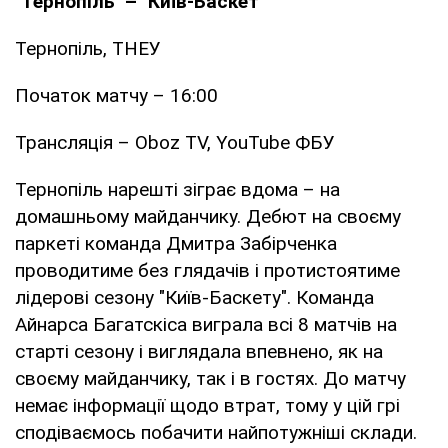
"Тернопіль" – "Київ-Баскет
"
Тернопіль, ТНЕУ
Початок матчу – 16:00
Трансляція – Oboz TV, YouTube ФБУ
Тернопіль нарешті зіграє вдома – на
домашньому майданчику. Дебют на своєму
паркеті команда Дмитра Забірченка
проводитиме без глядачів і протистоятиме
лідерові сезону "Київ-Баскету". Команда
Айнарса Багатскіса виграла всі 8 матчів на
старті сезону і виглядала впевнено, як на
своєму майданчику, так і в гостях. До матчу
немає інформації щодо втрат, тому у цій грі
сподіваємось побачити найпотужніші склади.