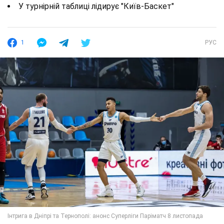
У турнірній таблиці лідирує "Київ-Баскет"
1
РУС