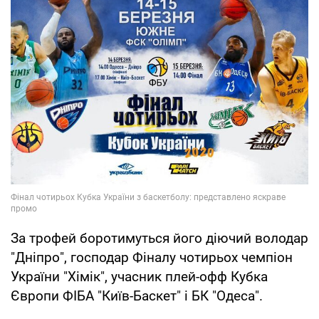
За трофей боротимуться його діючий володар
"Дніпро", господар Фіналу чотирьох чемпіон
України "Хімік", учасник плей-офф Кубка
Європи ФІБА "Київ-Баскет" і БК "Одеса".