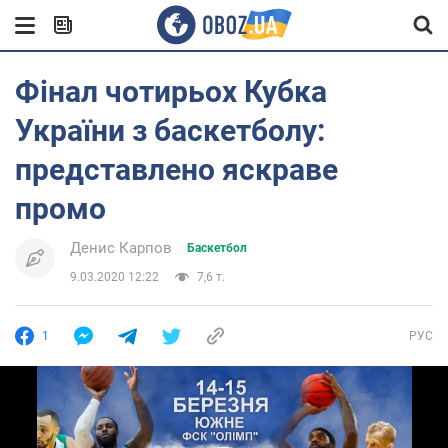
Фінал чотирьох Кубка
України з баскетболу:
представлено яскраве
промо
Денис Карпов
Баскетбол
9.03.2020 12:22
7,6 т.
1
РУС