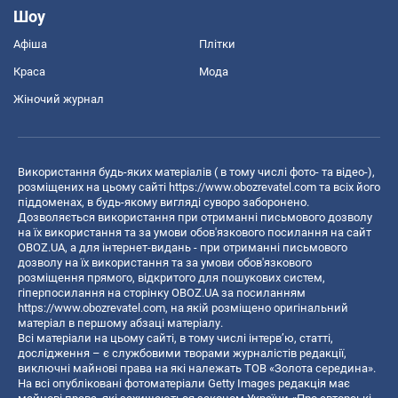
Шоу
Афіша
Плітки
Краса
Мода
Жіночий журнал
Використання будь-яких матеріалів ( в тому числі фото- та відео-),
розміщених на цьому сайті
https://www.obozrevatel.com
та всіх його
піддоменах, в будь-якому вигляді суворо заборонено.
Дозволяється використання при отриманні письмового дозволу
на їх використання та за умови обов'язкового посилання на сайт
OBOZ.UA, а для інтернет-видань - при отриманні письмового
дозволу на їх використання та за умови обов'язкового
розміщення прямого, відкритого для пошукових систем,
гіперпосилання на сторінку OBOZ.UA за посиланням
https://www.obozrevatel.com
, на якій розміщено оригінальний
матеріал в першому абзаці матеріалу.
Всі матеріали на цьому сайті, в тому числі інтерв’ю, статті,
дослідження – є службовими творами журналістів редакції,
виключні майнові права на які належать ТОВ «Золота середина».
На всі опубліковані фотоматеріали Getty Images редакція має