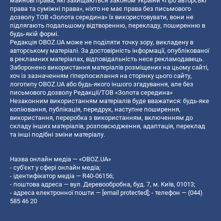
майнові права, які захищаються законом України «Про авторські
права та суміжні права», ніхто не має права без письмового
дозволу ТОВ «Золота середина» їх використовувати, вони не
підлягають подальшому відтворенню, перекладу, поширенню в
будь-якій формі.
Редакція OBOZ.UA може не поділяти точку зору, викладену в
авторському матеріалі. За достовірність інформації, опублікованої
в рекламних матеріалах, відповідальність несе рекламодавець.
Заборонено використання матеріалів розміщених на цьому сайті,
хоч із зазначенням гіперпосилання на сторінку цього сайту,
логотипу OBOZ.UA або будь-якого іншого згадування, але без
письмового дозволу Редакції/ТОВ «Золота середина»
Незаконним використанням матеріалів буде вважатися: будь-яке
копiювання, публiкацiя, передрук, наступне поширення,
використання, переробка з використанням, включенням до
складу інших матеріалів, розповсюдження, адаптація, переклад
та інші подібні зміни матеріалу.
Назва онлайн медіа — «OBOZ.UA»
- суб'єкт у сфері онлайн медіа;
- ідентифікатор медіа — R40-06156;
- поштова адреса — вул. Деревообробна, буд. 7, м. Київ, 01013;
- адреса електронної пошти —
[email protected]
; - телефон — (044)
585 46 20