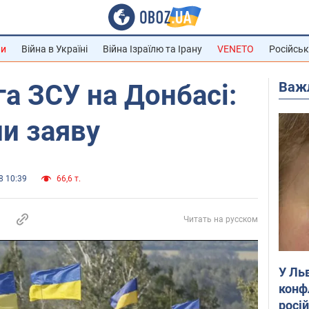
ни
Війна в Україні
Війна Ізраїлю та Ірану
VENETO
Російськ
Важ
а ЗСУ на Донбасі:
и заяву
8 10:39
66,6 т.
Читать на русском
У Ль
конф
росі