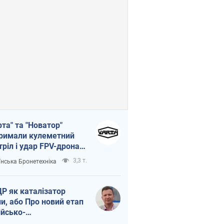
рта" та "Новатор"
римали кулеметний
тріл і удар FPV-дрона,
тувавши життя
3,3 т.
їнська Бронетехніка
церу ЗСУ
Р як каталізатор
ни, або Про новий етап
ійсько-
нічнокорейського