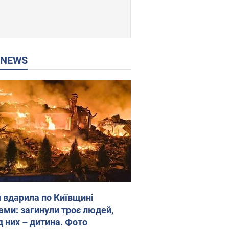
P NEWS
я вдарила по Київщині
ами: загинули троє людей,
д них – дитина. Фото