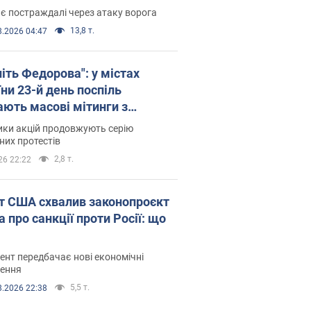
є постраждалі через атаку ворога
13,8 т.
8.2026 04:47
іть Федорова": у містах
ни 23-й день поспіль
ають масові мітинги з
онками. Фото і відео
ики акцій продовжують серію
их протестів
2,8 т.
26 22:22
т США схвалив законопроєкт
 про санкції проти Росії: що
нт передбачає нові економічні
ення
5,5 т.
8.2026 22:38