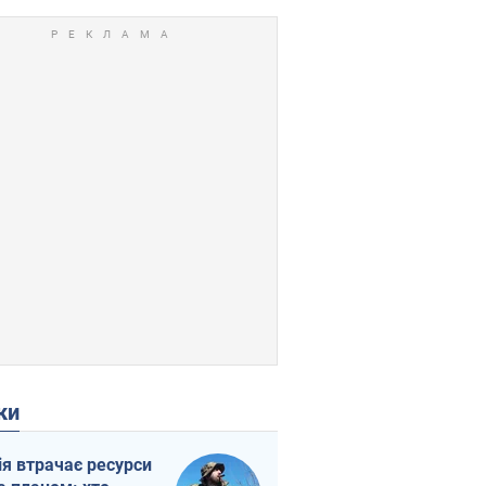
ки
ія втрачає ресурси