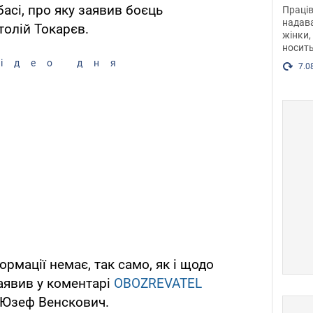
після
асі, про яку заявив боєць
Праців
розг
надава
толій Токарєв.
жінки,
Фото
носить
ідео дня
7.0
ормації немає, так само, як і щодо
заявив у коментарі
OBOZREVATEL
 Юзеф Венскович.