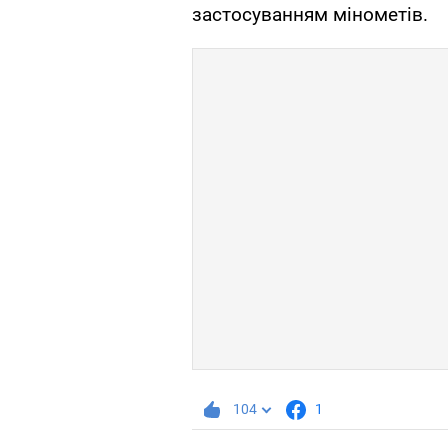
застосуванням мінометів.
104
1