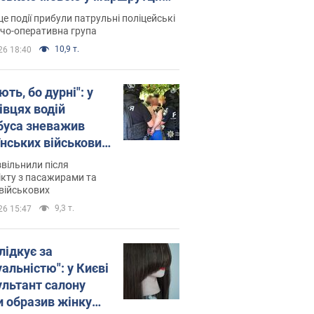
ція склала адмінпротокол.
це події прибули патрульні поліцейські
о
дчо-оперативна група
10,9 т.
26 18:40
ть, бо дурні": у
івцях водій
буса зневажив
їнських військових
латився. Відео
звільнили після
кту з пасажирами та
військових
9,3 т.
26 15:47
лідкує за
альністю": у Києві
ультант салону
и образив жінку