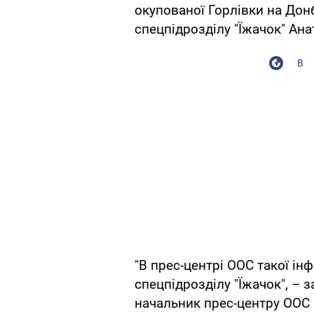
окупованої Горлівки на Донб
спецпідрозділу "Їжачок" Ана
В
"В прес-центрі ООС такої інф
спецпідрозділу "Їжачок", – 
начальник прес-центру ООС