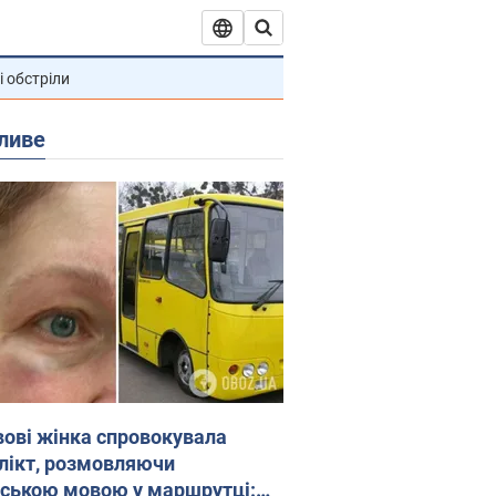
і обстріли
ливе
вові жінка спровокувала
лікт, розмовляючи
йською мовою у маршрутці: