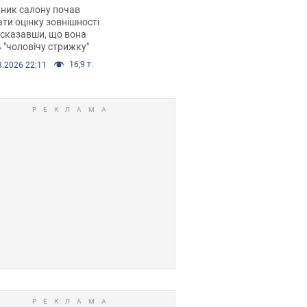
 хімієтерапії,
ник салону почав
орівся скандал.
ти оцінку зовнішності
 сказавши, що вона
 "чоловічу стрижку"
16,9 т.
8.2026 22:11