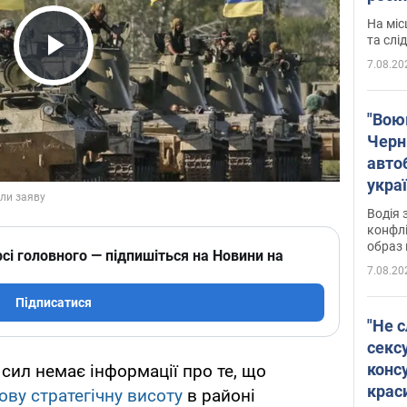
полі
На міс
Віде
та слі
7.08.20
Play Video
"Воюю
Черн
авто
укра
і поп
Водія 
конфлі
образ 
сі головного — підпишіться на Новини на
7.08.20
Підписатися
"Не с
сексу
конс
 сил немає інформації про те, що
крас
ову стратегічну висоту
в районі