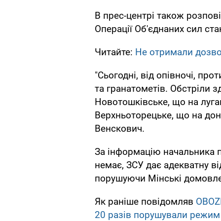
В прес-центрі також розпов
Операції Об'єднаних сил ста
Читайте:
Не отримали дозво
"Сьогодні, від опівночі, про
та гранатометів. Обстріли з
Новотошківське, що на луган
Верхньоторецьке, що на дон
Венскович.
За інформацію начальника п
немає, ЗСУ дає адекватну ві
порушуючи Мінські домовле
Як раніше повідомляв
OBOZ
20 разів порушували режим