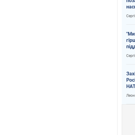
поз
нас
тем
Серг
"Ми
гір
під
рак
Серг
Зах
Рос
НАТ
Леон