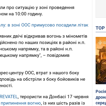
іли про ситуацію у зоні проведення
ном на 10:00 годину.
лу: в зоні ООС примусово посадили літак
TO
тивник двічі відкривав вогонь з мінометів
дійснено по наших позиціях в районі н.п.
ському напрямку, та в районі н.п.
ецькому напрямку", – повідомив
рес-центру ООС, втрат з нашого боку
дповідь на обстріли з боку бойовиків не
ності.
Росі
REVATEL
, терористи на Донбасі 17 червня
дрон
сере
 припинення вогню
, із них шість разів із