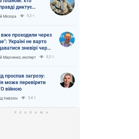
а планом: хто
правді диктує
п війни
9,3 т.
ій Місюра
 вже проходили через
ше": Україні не варто
даватися зневірі через
етний терор
8,5 т.
ій Марченко, експерт
ід проспав загрозу:
ія може перевірити
О війною
3,4 т.
ід Невзлін