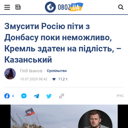
Змусити Росію піти з
Донбасу поки неможливо,
Кремль здатен на підлість, –
Казанський
Гліб Іванов
Суспільство
10.07.2020 08:42
11,2 т.
4
РУС