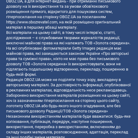
OBOZ.UA, а для інтернет-видань - при отриманні письмового
дозволу на їх використання та за умови обов'язкового
розміщення прямого, відкритого для пошукових систем,
гіперпосилання на сторінку OBOZ.UA за посиланням
https://www.obozrevatel.com
, на якій розміщено оригінальний
матеріал в першому абзаці матеріалу.
Всі матеріали на цьому сайті, в тому числі інтерв’ю, статті,
дослідження – є службовими творами журналістів редакції,
виключні майнові права на які належать ТОВ «Золота середина».
На всі опубліковані фотоматеріали Getty Images редакція має
майнові права, які захищаються законом України «Про авторські
права та суміжні права», ніхто не має права без письмового
дозволу ТОВ «Золота середина» їх використовувати, вони не
підлягають подальшому відтворенню, перекладу, поширенню в
будь-якій формі.
Редакція OBOZ.UA може не поділяти точку зору, викладену в
авторському матеріалі. За достовірність інформації, опублікованої
в рекламних матеріалах, відповідальність несе рекламодавець.
Заборонено використання матеріалів розміщених на цьому сайті,
хоч із зазначенням гіперпосилання на сторінку цього сайту,
логотипу OBOZ.UA або будь-якого іншого згадування, але без
письмового дозволу Редакції/ТОВ «Золота середина»
Незаконним використанням матеріалів буде вважатися: будь-яке
копiювання, публiкацiя, передрук, наступне поширення,
використання, переробка з використанням, включенням до
складу інших матеріалів, розповсюдження, адаптація, переклад
та інші подібні зміни матеріалу.