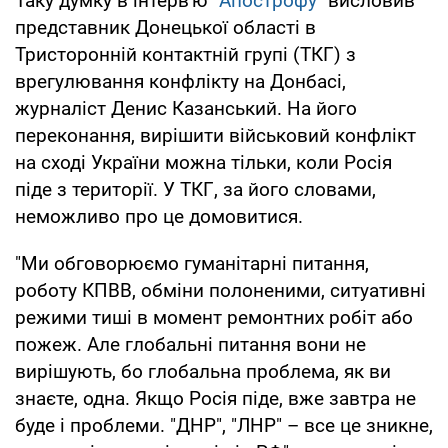
Таку думку в інтерв'ю
"Апострофу"
висловив
представник Донецької області в
Тристоронній контактній групі (ТКГ) з
врегулювання конфлікту на Донбасі,
журналіст Денис Казанський. На його
переконання, вирішити військовий конфлікт
на сході України можна тільки, коли Росія
піде з території. У ТКГ, за його словами,
неможливо про це домовитися.
"Ми обговорюємо гуманітарні питання,
роботу КПВВ, обміни полоненими, ситуативні
режими тиші в момент ремонтних робіт або
пожеж. Але глобальні питання вони не
вирішують, бо глобальна проблема, як ви
знаєте, одна. Якщо Росія піде, вже завтра не
буде і проблеми. "ДНР", "ЛНР" – все це зникне,