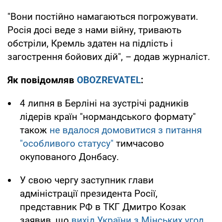
"Вони постійно намагаються погрожувати.
Росія досі веде з нами війну, тривають
обстріли, Кремль здатен на підлість і
загострення бойових дій", – додав журналіст.
Як повідомляв
OBOZREVATEL
:
4 липня в Берліні на зустрічі радників
лідерів країн "нормандського формату"
також
не вдалося домовитися з питання
"особливого статусу"
тимчасово
окупованого Донбасу.
У свою чергу заступник глави
адміністрації президента Росії,
представник РФ в ТКГ Дмитро Козак
заявив, що
вихід України з Мінських угод