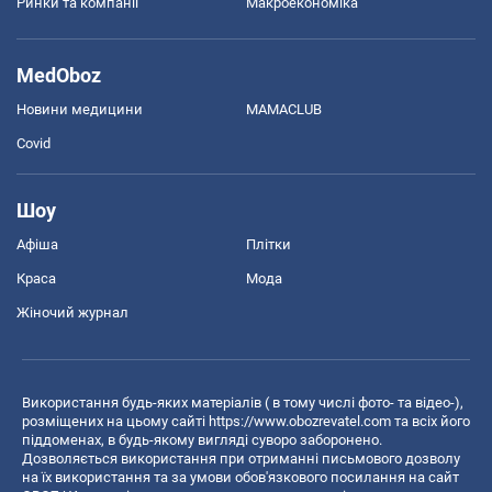
Ринки та компанії
Макроекономіка
MedOboz
Новини медицини
MAMACLUB
Covid
Шоу
Афіша
Плітки
Краса
Мода
Жіночий журнал
Використання будь-яких матеріалів ( в тому числі фото- та відео-),
розміщених на цьому сайті
https://www.obozrevatel.com
та всіх його
піддоменах, в будь-якому вигляді суворо заборонено.
Дозволяється використання при отриманні письмового дозволу
на їх використання та за умови обов'язкового посилання на сайт