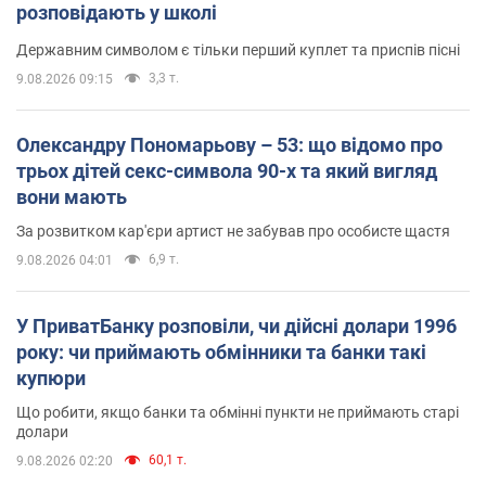
розповідають у школі
Державним символом є тільки перший куплет та приспів пісні
3,3 т.
9.08.2026 09:15
Олександру Пономарьову – 53: що відомо про
трьох дітей секс-символа 90-х та який вигляд
вони мають
За розвитком кар'єри артист не забував про особисте щастя
6,9 т.
9.08.2026 04:01
У ПриватБанку розповіли, чи дійсні долари 1996
року: чи приймають обмінники та банки такі
купюри
Що робити, якщо банки та обмінні пункти не приймають старі
долари
60,1 т.
9.08.2026 02:20