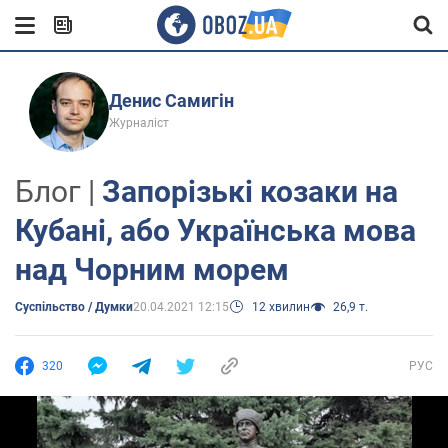
Денис Самигін
Журналіст
Блог |
Запорізькі козаки на
Кубані, або Українська мова
над Чорним морем
Суспільство / Думки
20.04.2021 12:15
12 хвилин
26,9 т.
320
РУС