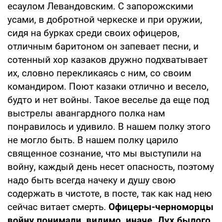
есаулом Левандовским. С запорожскими
усами, в добротной черкеске и при оружии,
сидя на бурках среди своих офицеров,
отличным баритоном он запевает песни, и
сотенный хор казаков дружно подхватывает
их, словно перекликаясь с ним, со своим
командиром. Поют казаки отлично и весело,
будто и нет войны. Такое веселье да еще под
выстрелы авангардного полка нам
понравилось и удивило. В нашем полку этого
не могло быть. В нашем полку царило
священное сознание, что мы выступили на
войну, каждый день несет опасность, поэтому
надо быть всегда начеку и душу свою
содержать в чистоте, в посте, так как над нею
сейчас витает смерть.
Офицеры-черноморцы
войну понимали, видимо, иначе.
Дух былого