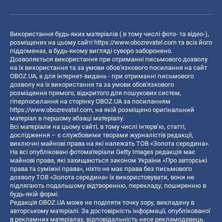
Використання будь-яких матеріалів ( в тому числі фото- та відео-),
розміщених на цьому сайті
https://www.obozrevatel.com
та всіх його
піддоменах, в будь-якому вигляді суворо заборонено.
Дозволяється використання при отриманні письмового дозволу
на їх використання та за умови обов'язкового посилання на сайт
OBOZ.UA, а для інтернет-видань - при отриманні письмового
дозволу на їх використання та за умови обов'язкового
розміщення прямого, відкритого для пошукових систем,
гіперпосилання на сторінку OBOZ.UA за посиланням
https://www.obozrevatel.com
, на якій розміщено оригінальний
матеріал в першому абзаці матеріалу.
Всі матеріали на цьому сайті, в тому числі інтерв’ю, статті,
дослідження – є службовими творами журналістів редакції,
виключні майнові права на які належать ТОВ «Золота середина».
На всі опубліковані фотоматеріали Getty Images редакція має
майнові права, які захищаються законом України «Про авторські
права та суміжні права», ніхто не має права без письмового
дозволу ТОВ «Золота середина» їх використовувати, вони не
підлягають подальшому відтворенню, перекладу, поширенню в
будь-якій формі.
Редакція OBOZ.UA може не поділяти точку зору, викладену в
авторському матеріалі. За достовірність інформації, опублікованої
в рекламних матеріалах, відповідальність несе рекламодавець.