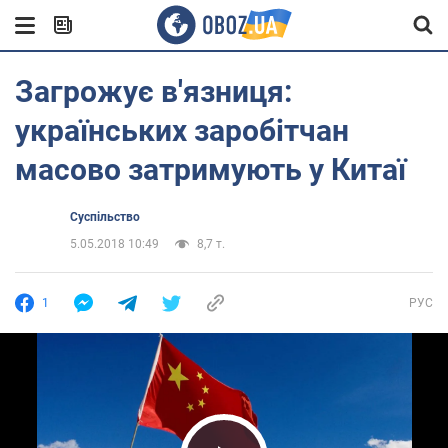
Загрожує в'язниця:
українських заробітчан
масово затримують у Китаї
Суспільство
5.05.2018 10:49
8,7 т.
1
РУС