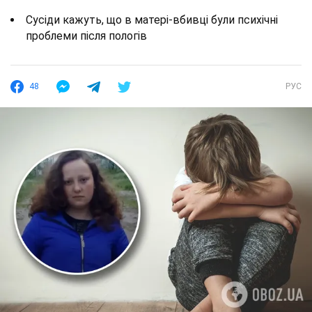
Сусіди кажуть, що в матері-вбивці були психічні
проблеми після пологів
48
РУС