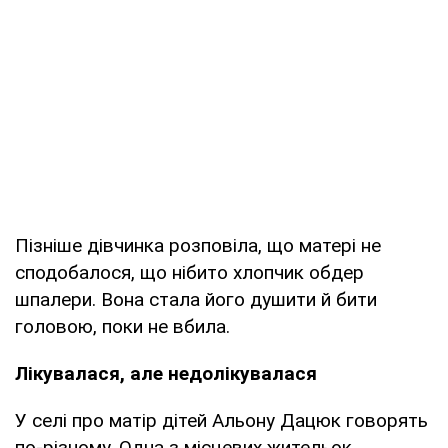
Пізніше дівчинка розповіла, що матері не
сподобалося, що нібито хлопчик обдер
шпалери. Вона стала його душити й бити
головою, поки не вбила.
Лікувалася, але недолікувалася
У селі про матір дітей Альону Дацюк говорять
по-різному. Одна з місцевих жительок