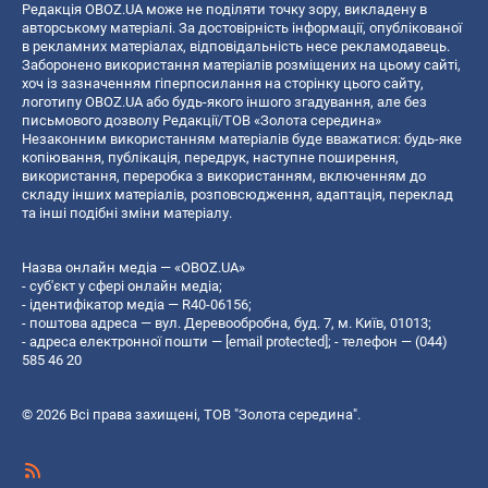
Редакція OBOZ.UA може не поділяти точку зору, викладену в
авторському матеріалі. За достовірність інформації, опублікованої
в рекламних матеріалах, відповідальність несе рекламодавець.
Заборонено використання матеріалів розміщених на цьому сайті,
хоч із зазначенням гіперпосилання на сторінку цього сайту,
логотипу OBOZ.UA або будь-якого іншого згадування, але без
письмового дозволу Редакції/ТОВ «Золота середина»
Незаконним використанням матеріалів буде вважатися: будь-яке
копiювання, публiкацiя, передрук, наступне поширення,
використання, переробка з використанням, включенням до
складу інших матеріалів, розповсюдження, адаптація, переклад
та інші подібні зміни матеріалу.
Назва онлайн медіа — «OBOZ.UA»
- суб'єкт у сфері онлайн медіа;
- ідентифікатор медіа — R40-06156;
- поштова адреса — вул. Деревообробна, буд. 7, м. Київ, 01013;
- адреса електронної пошти —
[email protected]
; - телефон — (044)
585 46 20
© 2026 Всі права захищені, ТОВ "Золота середина".