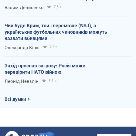
Вадим Денисенко
7,5 т.
Чий буде Крим, той і переможе (NSJ), а
українських футбольних чиновників можуть
назвати вбивцями
Олександр Кірш
7,2 т.
Захід проспав загрозу: Росія може
перевірити НАТО війною
Леонід Невзлін
8,4 т.
Всі думки