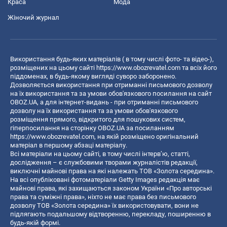
Краса
Мода
Жіночий журнал
Використання будь-яких матеріалів ( в тому числі фото- та відео-),
розміщених на цьому сайті
https://www.obozrevatel.com
та всіх його
піддоменах, в будь-якому вигляді суворо заборонено.
Дозволяється використання при отриманні письмового дозволу
на їх використання та за умови обов'язкового посилання на сайт
OBOZ.UA, а для інтернет-видань - при отриманні письмового
дозволу на їх використання та за умови обов'язкового
розміщення прямого, відкритого для пошукових систем,
гіперпосилання на сторінку OBOZ.UA за посиланням
https://www.obozrevatel.com
, на якій розміщено оригінальний
матеріал в першому абзаці матеріалу.
Всі матеріали на цьому сайті, в тому числі інтерв’ю, статті,
дослідження – є службовими творами журналістів редакції,
виключні майнові права на які належать ТОВ «Золота середина».
На всі опубліковані фотоматеріали Getty Images редакція має
майнові права, які захищаються законом України «Про авторські
права та суміжні права», ніхто не має права без письмового
дозволу ТОВ «Золота середина» їх використовувати, вони не
підлягають подальшому відтворенню, перекладу, поширенню в
будь-якій формі.