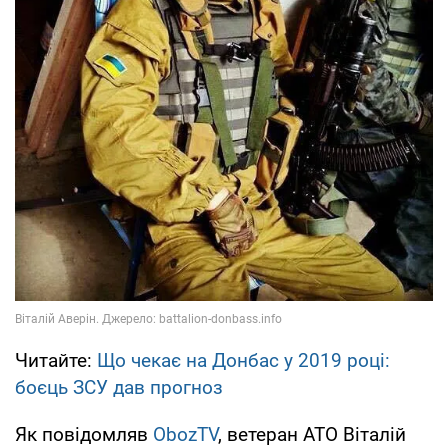
Читайте:
Що чекає на Донбас у 2019 році:
боєць ЗСУ дав прогноз
Як повідомляв
ObozTV
, ветеран АТО Віталій