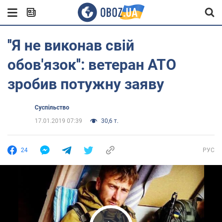
''Я не виконав свій
обов'язок'': ветеран АТО
зробив потужну заяву
Суспільство
17.01.2019 07:39
30,6 т.
24
РУС