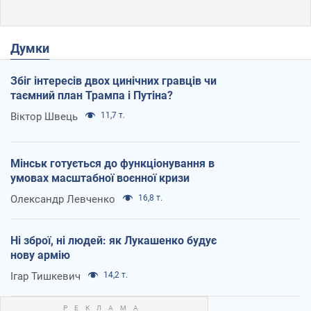
Думки
Збіг інтересів двох цинічних гравців чи
таємний план Трампа і Путіна?
Віктор Швець
11,7 т.
Мінськ готується до функціонування в
умовах масштабної воєнної кризи
Олександр Левченко
16,8 т.
Ні зброї, ні людей: як Лукашенко будує
нову армію
Ігар Тишкевич
14,2 т.