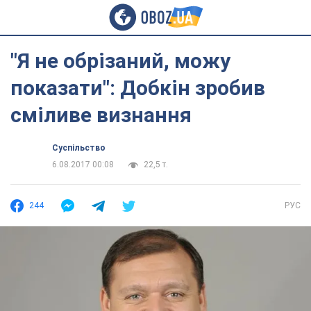
"Я не обрізаний, можу
показати": Добкін зробив
сміливе визнання
Суспільство
6.08.2017 00:08
22,5 т.
244
РУС