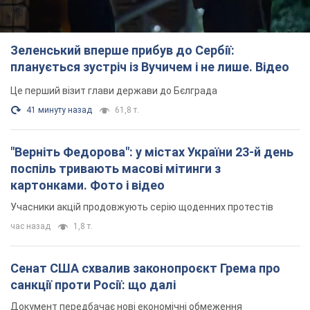
"Верніть Федорова": у містах України 23-й день
поспіль тривають масові мітинги з
картонками. Фото і відео
Учасники акцій продовжують серію щоденних протестів
час назад
1,8 т.
Сенат США схвалив законопроєкт Грема про
санкції проти Росії: що далі
Документ передбачає нові економічні обмеження
час назад
4,0 т.