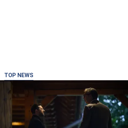
TOP NEWS
Зеленський вперше прибув до Сербії:
планується зустріч із Вучичем і не лише. Відео
Це перший візит глави держави до Бєлграда
41 минуту назад
61,8 т.