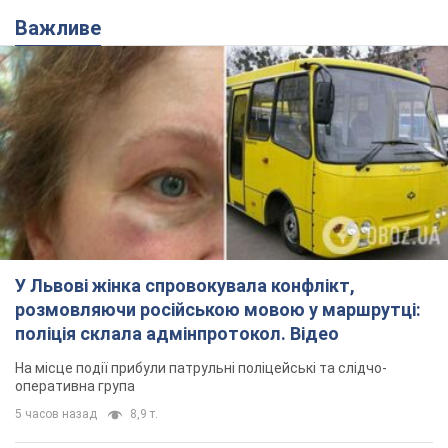
У Львові жінка спровокувала конфлікт,
розмовляючи російською мовою у маршрутці:
поліція склала адмінпротокол. Відео
На місце події прибули патрульні поліцейські та слідчо-
оперативна група
5 часов назад
8,9 т.
"Воюють, бо дурні": у Чернівцях
водій автобуса зневажив
українських військових і поплатився.
Відео
Водія звільнили після конфлікту з пасажирами
та образ військових
8 часов назад
8,3 т.