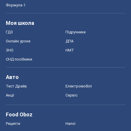
СНД посібники
Авто
Тест Драйв
Електромобілі
Акції
Сервіс
Food Oboz
Рецепти
Напої
Дієти
Економіка
Ринки та компанії
Макроекономіка
MedOboz
Новини медицини
MAMACLUB