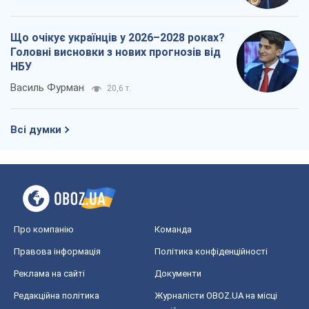
Про компанію
Команда
Правова інформація
Політика конфіденційності
Реклама на сайті
Документи
Редакційна політика
Журналісти OBOZ.UA на місці
подій
OBOZ.UA
Політика
Світ
Розслідування
Блоги
Суспільство