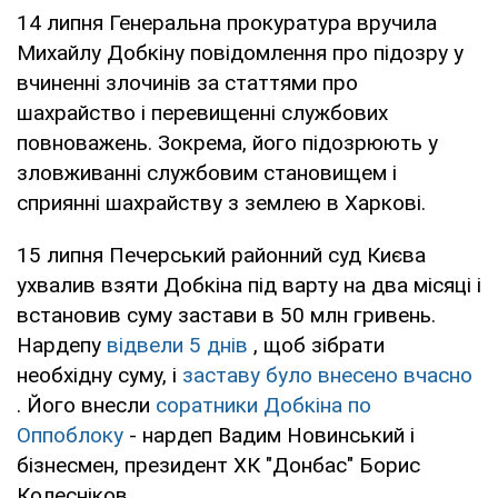
14 липня Генеральна прокуратура вручила
Михайлу Добкіну повідомлення про підозру у
вчиненні злочинів за статтями про
шахрайство і перевищенні службових
повноважень. Зокрема, його підозрюють у
зловживанні службовим становищем і
сприянні шахрайству з землею в Харкові.
15 липня Печерський районний суд Києва
ухвалив взяти Добкіна під варту на два місяці і
встановив суму застави в 50 млн гривень.
Нардепу
відвели 5 днів
, щоб зібрати
необхідну суму, і
заставу було внесено вчасно
. Його внесли
соратники Добкіна по
Оппоблоку
- нардеп Вадим Новинський і
бізнесмен, президент ХК "Донбас" Борис
Колесніков.