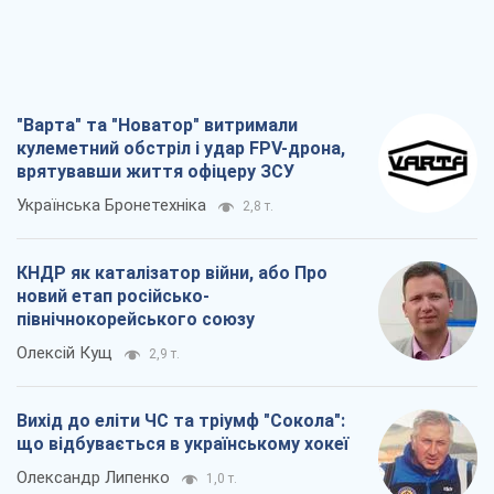
КНДР як каталізатор війни, або Про
новий етап російсько-
північнокорейського союзу
Олексій Кущ
2,9 т.
Вихід до еліти ЧС та тріумф "Сокола":
що відбувається в українському хокеї
Олександр Липенко
1,0 т.
Що очікує українців у 2026–2028 роках?
Головні висновки з нових прогнозів від
НБУ
Василь Фурман
20,6 т.
Всі думки