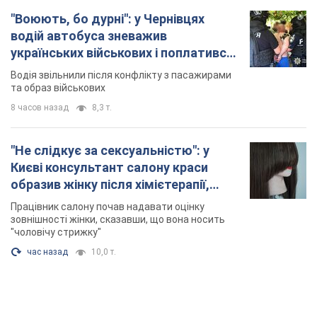
"Не слідкує за сексуальністю": у
Києві консультант салону краси
образив жінку після хімієтерапії,
розгорівся скандал. Фото
Працівник салону почав надавати оцінку
зовнішності жінки, сказавши, що вона носить
"чоловічу стрижку"
час назад
10,0 т.