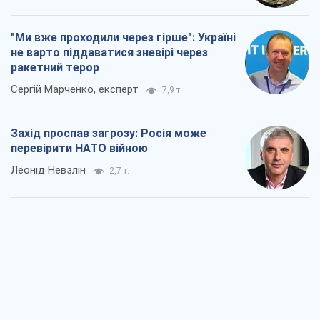
перевірити НАТО війною
Леонід Невзлін
2,7 т.
"Варта" та "Новатор" витримали
кулеметний обстріл і удар FPV-дрона,
врятувавши життя офіцеру ЗСУ
Українська Бронетехніка
2,8 т.