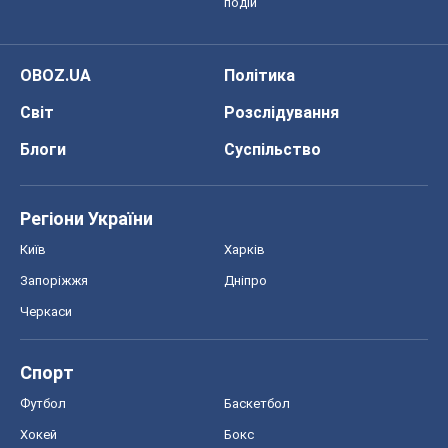
Регіони України
Київ
Харків
Запоріжжя
Дніпро
Черкаси
Спорт
Футбол
Баскетбол
Хокей
Бокс
Формула-1
Моя школа
ГДЗ
Підручники
Онлайн уроки
ДПА
ЗНО
НМТ