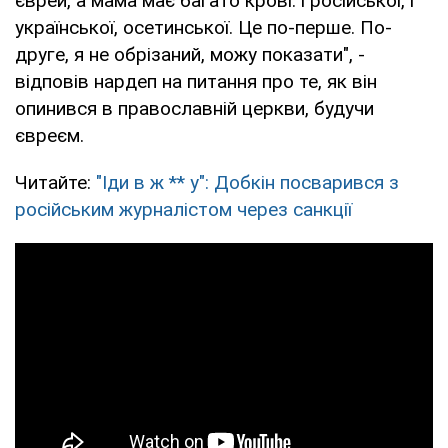
єврей, а мама має багато крові: і російської, і
української, осетинської. Це по-перше. По-
друге, я не обрізаний, можу показати", -
відповів нардеп на питання про те, як він
опинився в православній церкви, будучи
євреєм.
Читайте:
"Іди в ж ** у": Добкін посварився з
російським журналістом через санкції