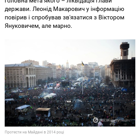
головна мета якого – ліквідація глави
держави. Леонід Макарович у інформацію
повірив і спробував зв'язатися з Віктором
Януковичем, але марно.