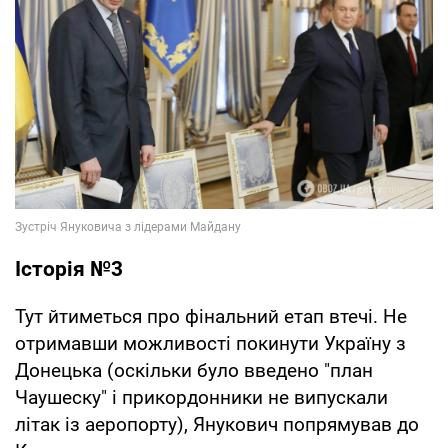
Історія №3
Тут йтиметься про фінальний етап втечі. Не
отримавши можливості покинути Україну з
Донецька (оскільки було введено "план
Чаушеску" і прикордонники не випускали
літак із аеропорту), Янукович попрямував до