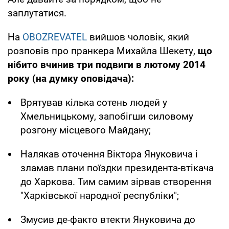
заплутатися.
На
OBOZREVATEL
вийшов чоловік, який
розповів про пранкера Михайла Шекету,
що
нібито вчинив три подвиги в лютому 2014
року (на думку оповідача):
Врятував кілька сотень людей у
Хмельницькому, запобігши силовому
розгону місцевого Майдану;
Налякав оточення Віктора Януковича і
зламав плани поїздки президента-втікача
до Харкова. Тим самим зірвав створення
"Харківської народної республіки";
Змусив де-факто втекти Януковича до