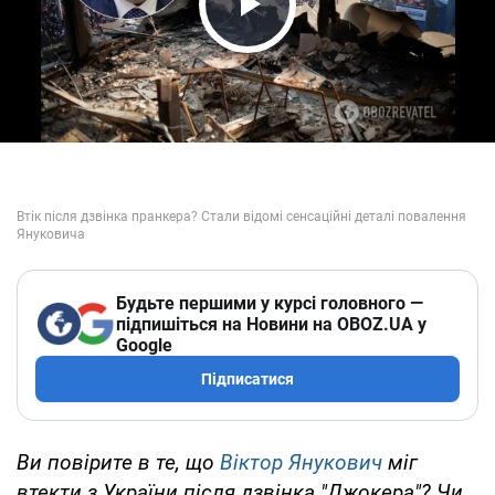
Play Video
Будьте першими у курсі головного —
підпишіться на Новини на OBOZ.UA у
Google
Підписатися
Ви повірите в те, що
Віктор Янукович
міг
втекти з України після дзвінка "Джокера"? Чи