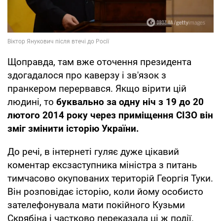
Щоправда, там вже оточення президента
здогадалося про каверзу і зв'язок з
пранкером перервався. Якщо вірити цій
людині, то
буквально за одну ніч з 19 до 20
лютого 2014 року через приміщення СІЗО він
зміг змінити історію України.
До речі, в інтернеті гуляє дуже цікавий
коментар ексзаступника міністра з питань
тимчасово окупованих територій Георгія Туки.
Він розповідає історію, коли йому особисто
зателефонувала мати покійного Кузьми
Скрябіна і частково переказала ці ж події.