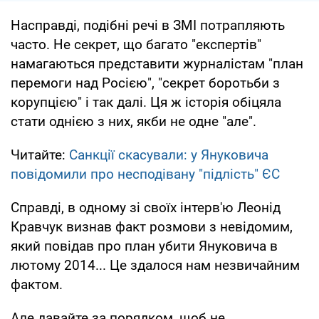
Насправді, подібні речі в ЗМІ потрапляють
часто. Не секрет, що багато "експертів"
намагаються представити журналістам "план
перемоги над Росією", "секрет боротьби з
корупцією" і так далі. Ця ж історія обіцяла
стати однією з них, якби не одне "але".
Читайте:
Санкції скасували: у Януковича
повідомили про несподівану "підлість" ЄС
Справді, в одному зі своїх інтерв'ю Леонід
Кравчук визнав факт розмови з невідомим,
який повідав про план убити Януковича в
лютому 2014... Це здалося нам незвичайним
фактом.
Але давайте за порядком, щоб не