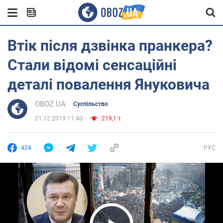
Втік після дзвінка пранкера?
Стали відомі сенсаційні
деталі повалення Януковича
OBOZ.UA
Суспільство
21.12.2019 11:40
219,1 т.
424
РУС