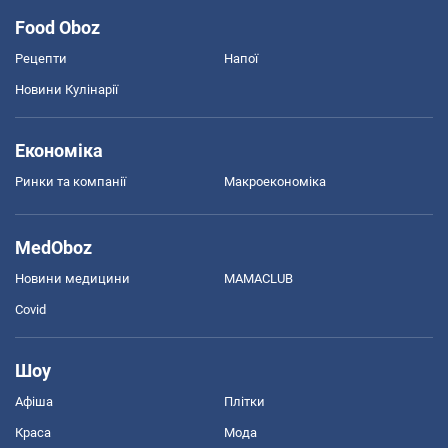
Food Oboz
Рецепти
Напої
Новини Кулінарії
Економіка
Ринки та компанії
Макроекономіка
MedOboz
Новини медицини
MAMACLUB
Covid
Шоу
Афіша
Плітки
Краса
Мода