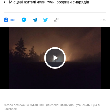
Місцеві жителі чули гучні розриви снарядів
588
РУС
Play Video