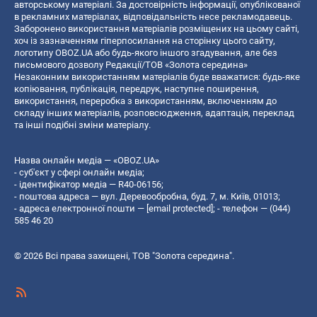
авторському матеріалі. За достовірність інформації, опублікованої
в рекламних матеріалах, відповідальність несе рекламодавець.
Заборонено використання матеріалів розміщених на цьому сайті,
хоч із зазначенням гіперпосилання на сторінку цього сайту,
логотипу OBOZ.UA або будь-якого іншого згадування, але без
письмового дозволу Редакції/ТОВ «Золота середина»
Незаконним використанням матеріалів буде вважатися: будь-яке
копiювання, публiкацiя, передрук, наступне поширення,
використання, переробка з використанням, включенням до
складу інших матеріалів, розповсюдження, адаптація, переклад
та інші подібні зміни матеріалу.
Назва онлайн медіа — «OBOZ.UA»
- суб'єкт у сфері онлайн медіа;
- ідентифікатор медіа — R40-06156;
- поштова адреса — вул. Деревообробна, буд. 7, м. Київ, 01013;
- адреса електронної пошти —
[email protected]
; - телефон — (044)
585 46 20
© 2026 Всі права захищені, ТОВ "Золота середина".