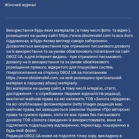
Жіночий журнал
Використання будь-яких матеріалів ( в тому числі фото- та відео-),
розміщених на цьому сайті
https://www.obozrevatel.com
та всіх його
піддоменах, в будь-якому вигляді суворо заборонено.
Дозволяється використання при отриманні письмового дозволу
на їх використання та за умови обов'язкового посилання на сайт
OBOZ.UA, а для інтернет-видань - при отриманні письмового
дозволу на їх використання та за умови обов'язкового
розміщення прямого, відкритого для пошукових систем,
гіперпосилання на сторінку OBOZ.UA за посиланням
https://www.obozrevatel.com
, на якій розміщено оригінальний
матеріал в першому абзаці матеріалу.
Всі матеріали на цьому сайті, в тому числі інтерв’ю, статті,
дослідження – є службовими творами журналістів редакції,
виключні майнові права на які належать ТОВ «Золота середина».
На всі опубліковані фотоматеріали Getty Images редакція має
майнові права, які захищаються законом України «Про авторські
права та суміжні права», ніхто не має права без письмового
дозволу ТОВ «Золота середина» їх використовувати, вони не
підлягають подальшому відтворенню, перекладу, поширенню в
будь-якій формі.
Редакція OBOZ.UA може не поділяти точку зору, викладену в