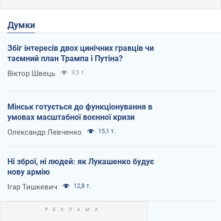
Думки
Збіг інтересів двох цинічних гравців чи
таємний план Трампа і Путіна?
Віктор Швець
9,5 т.
Мінськ готується до функціонування в
умовах масштабної воєнної кризи
Олександр Левченко
15,1 т.
Ні зброї, ні людей: як Лукашенко будує
нову армію
Ігар Тишкевич
12,8 т.