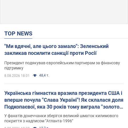
TOP NEWS
"Ми вдячні, але цього замало": Зеленський
закликав посилити санкції проти Росії
Президент подякував європейським партнерам за фінансову
підтримку
48,4 т.
8.08.2026 18:01
Українська гімнастка вразила президента США і
вперше почула "Слава Україні"! Як склалася доля
Подкопаєвої, яка 30 років тому виграла "золото"
Олімпіади
У фанатів донеччанки зберігся великий шматок килимового
покриття з надписом "Атланта-1996"