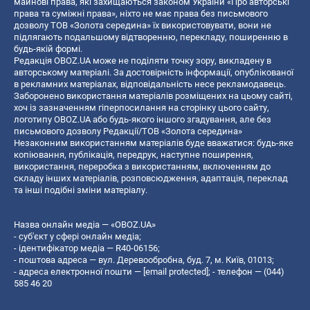
майнові права, які захищаються законом України «Про авторські
права та суміжні права», ніхто не має права без письмового
дозволу ТОВ «Золота середина» їх використовувати, вони не
підлягають подальшому відтворенню, перекладу, поширенню в
будь-якій формі.
Редакція OBOZ.UA може не поділяти точку зору, викладену в
авторському матеріалі. За достовірність інформації, опублікованої
в рекламних матеріалах, відповідальність несе рекламодавець.
Заборонено використання матеріалів розміщених на цьому сайті,
хоч із зазначенням гіперпосилання на сторінку цього сайту,
логотипу OBOZ.UA або будь-якого іншого згадування, але без
письмового дозволу Редакції/ТОВ «Золота середина»
Незаконним використанням матеріалів буде вважатися: будь-яке
копiювання, публiкацiя, передрук, наступне поширення,
використання, переробка з використанням, включенням до
складу інших матеріалів, розповсюдження, адаптація, переклад
та інші подібні зміни матеріалу.
Назва онлайн медіа — «OBOZ.UA»
- суб'єкт у сфері онлайн медіа;
- ідентифікатор медіа — R40-06156;
- поштова адреса — вул. Деревообробна, буд. 7, м. Київ, 01013;
- адреса електронної пошти —
[email protected]
; - телефон — (044)
585 46 20