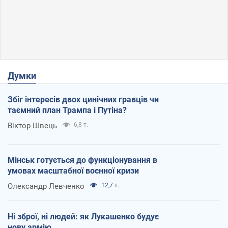
Думки
Збіг інтересів двох цинічних гравців чи
таємний план Трампа і Путіна?
Віктор Швець
6,8 т.
Мінськ готується до функціонування в
умовах масштабної воєнної кризи
Олександр Левченко
12,7 т.
Ні зброї, ні людей: як Лукашенко будує
нову армію