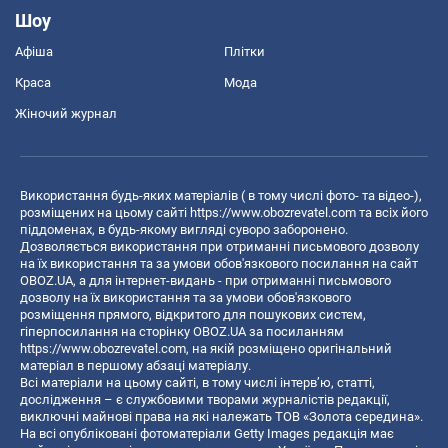
Шоу
Афіша
Плітки
Краса
Мода
Жіночий журнал
Використання будь-яких матеріалів ( в тому числі фото- та відео-),
розміщених на цьому сайті
https://www.obozrevatel.com
та всіх його
піддоменах, в будь-якому вигляді суворо заборонено.
Дозволяється використання при отриманні письмового дозволу
на їх використання та за умови обов'язкового посилання на сайт
OBOZ.UA, а для інтернет-видань - при отриманні письмового
дозволу на їх використання та за умови обов'язкового
розміщення прямого, відкритого для пошукових систем,
гіперпосилання на сторінку OBOZ.UA за посиланням
https://www.obozrevatel.com
, на якій розміщено оригінальний
матеріал в першому абзаці матеріалу.
Всі матеріали на цьому сайті, в тому числі інтерв’ю, статті,
дослідження – є службовими творами журналістів редакції,
виключні майнові права на які належать ТОВ «Золота середина».
На всі опубліковані фотоматеріали Getty Images редакція має