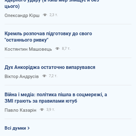
цього)
Олександр Кірш
2,3 т.
Кремль розпочав підготовку до свого
"останнього ривку"
Костянтин Машовець
8,7 т.
Дух Анкоріджа остаточно випарувався
Віктор Андрусів
7,2 т.
Війна і медіа: політика пішла в соцмережі, а
ЗМІ грають за правилами ютуб
Павло Казарін
3,9 т.
Всі думки