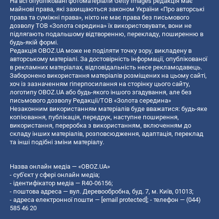
На всі опубліковані фотоматеріали Getty Images редакція має
майнові права, які захищаються законом України «Про авторські
права та суміжні права», ніхто не має права без письмового
дозволу ТОВ «Золота середина» їх використовувати, вони не
підлягають подальшому відтворенню, перекладу, поширенню в
будь-якій формі.
Редакція OBOZ.UA може не поділяти точку зору, викладену в
авторському матеріалі. За достовірність інформації, опублікованої
в рекламних матеріалах, відповідальність несе рекламодавець.
Заборонено використання матеріалів розміщених на цьому сайті,
хоч із зазначенням гіперпосилання на сторінку цього сайту,
логотипу OBOZ.UA або будь-якого іншого згадування, але без
письмового дозволу Редакції/ТОВ «Золота середина»
Незаконним використанням матеріалів буде вважатися: будь-яке
копiювання, публiкацiя, передрук, наступне поширення,
використання, переробка з використанням, включенням до
складу інших матеріалів, розповсюдження, адаптація, переклад
та інші подібні зміни матеріалу.
Назва онлайн медіа — «OBOZ.UA»
- суб'єкт у сфері онлайн медіа;
- ідентифікатор медіа — R40-06156;
- поштова адреса — вул. Деревообробна, буд. 7, м. Київ, 01013;
- адреса електронної пошти —
[email protected]
; - телефон — (044)
585 46 20