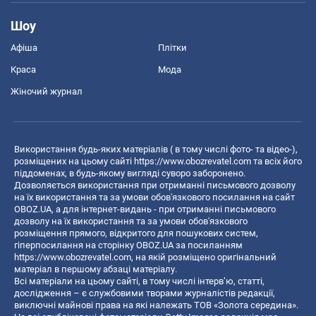
Шоу
Афіша
Плітки
Краса
Мода
Жіночий журнал
Використання будь-яких матеріалів ( в тому числі фото- та відео-),
розміщених на цьому сайті
https://www.obozrevatel.com
та всіх його
піддоменах, в будь-якому вигляді суворо заборонено.
Дозволяється використання при отриманні письмового дозволу
на їх використання та за умови обов'язкового посилання на сайт
OBOZ.UA, а для інтернет-видань - при отриманні письмового
дозволу на їх використання та за умови обов'язкового
розміщення прямого, відкритого для пошукових систем,
гіперпосилання на сторінку OBOZ.UA за посиланням
https://www.obozrevatel.com
, на якій розміщено оригінальний
матеріал в першому абзаці матеріалу.
Всі матеріали на цьому сайті, в тому числі інтерв’ю, статті,
дослідження – є службовими творами журналістів редакції,
виключні майнові права на які належать ТОВ «Золота середина».