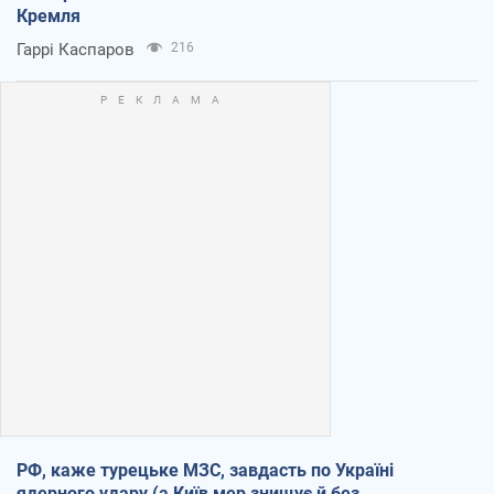
Кремля
Гаррі Каспаров
216
РФ, каже турецьке МЗС, завдасть по Україні
ядерного удару (а Київ мер знищує й без