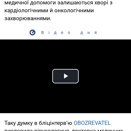
медичної допомоги залишаються хворі з
кардіологічними й онкологічними
захворюваннями.
Відео дня
Play Video
Таку думку в бліцінтерв’ю
OBOZREVATEL
висловила вірусологиня, докторка медичних