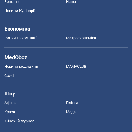
Рецепти
Напої
Новини Кулінарії
Економіка
Ринки та компанії
Макроекономіка
MedOboz
Новини медицини
MAMACLUB
Covid
Шоу
Афіша
Плітки
Краса
Мода
Жіночий журнал