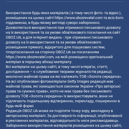
Використання будь-яких матеріалів ( в тому числі фото- та відео-),
розміщених на цьому сайті
https://www.obozrevatel.com
та всіх його
піддоменах, в будь-якому вигляді суворо заборонено.
Дозволяється використання при отриманні письмового дозволу
на їх використання та за умови обов'язкового посилання на сайт
OBOZ.UA, а для інтернет-видань - при отриманні письмового
дозволу на їх використання та за умови обов'язкового
розміщення прямого, відкритого для пошукових систем,
гіперпосилання на сторінку OBOZ.UA за посиланням
https://www.obozrevatel.com
, на якій розміщено оригінальний
матеріал в першому абзаці матеріалу.
Всі матеріали на цьому сайті, в тому числі інтерв’ю, статті,
дослідження – є службовими творами журналістів редакції,
виключні майнові права на які належать ТОВ «Золота середина».
На всі опубліковані фотоматеріали Getty Images редакція має
майнові права, які захищаються законом України «Про авторські
права та суміжні права», ніхто не має права без письмового
дозволу ТОВ «Золота середина» їх використовувати, вони не
підлягають подальшому відтворенню, перекладу, поширенню в
будь-якій формі.
Редакція OBOZ.UA може не поділяти точку зору, викладену в
авторському матеріалі. За достовірність інформації, опублікованої
в рекламних матеріалах, відповідальність несе рекламодавець.
Заборонено використання матеріалів розміщених на цьому сайті,