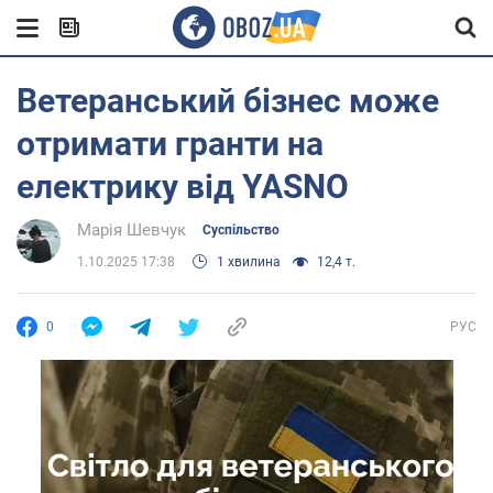
Ветеранський бізнес може
отримати гранти на
електрику від YASNO
Марія Шевчук
Суспільство
1.10.2025 17:38
1 хвилина
12,4 т.
0
РУС