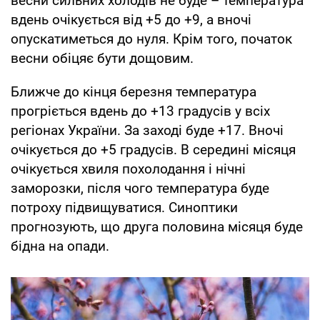
весни сильних холодів не буде – температура
вдень очікується від +5 до +9, а вночі
опускатиметься до нуля. Крім того, початок
весни обіцяє бути дощовим.
Ближче до кінця березня температура
прогріється вдень до +13 градусів у всіх
регіонах України. За заході буде +17. Вночі
очікується до +5 градусів. В середині місяця
очікується хвиля похолодання і нічні
заморозки, після чого температура буде
потроху підвищуватися. Синоптики
прогнозують, що друга половина місяця буде
бідна на опади.