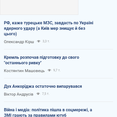
РФ, каже турецьке МЗС, завдасть по Україні
ядерного удару (а Київ мер знищує й без
цього)
Олександр Кірш
3,3 т.
Кремль розпочав підготовку до свого
"останнього ривку"
Костянтин Машовець
9,7 т.
Дух Анкоріджа остаточно випарувався
Віктор Андрусів
7,5 т.
Війна і медіа: політика пішла в соцмережі, а
ЗМІ грають за правилами ютуб