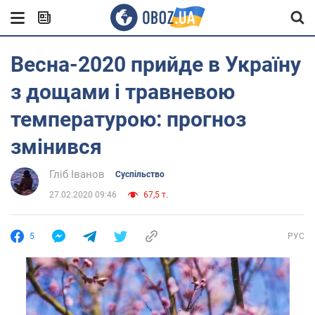
Весна-2020 прийде в Україну
з дощами і травневою
температурою: прогноз
змінився
Гліб Іванов
Суспільство
27.02.2020 09:46
67,5 т.
5
РУС