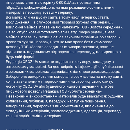
гіперпосилання на сторінку OBOZ.UA за посиланням
https://www.obozrevatel.com
, на якій розміщено оригінальний
матеріал в першому абзаці матеріалу.
Всі матеріали на цьому сайті, в тому числі інтерв’ю, статті,
дослідження – є службовими творами журналістів редакції,
виключні майнові права на які належать ТОВ «Золота середина».
На всі опубліковані фотоматеріали Getty Images редакція має
майнові права, які захищаються законом України «Про авторські
права та суміжні права», ніхто не має права без письмового
дозволу ТОВ «Золота середина» їх використовувати, вони не
підлягають подальшому відтворенню, перекладу, поширенню в
будь-якій формі.
Редакція OBOZ.UA може не поділяти точку зору, викладену в
авторському матеріалі. За достовірність інформації, опублікованої
в рекламних матеріалах, відповідальність несе рекламодавець.
Заборонено використання матеріалів розміщених на цьому сайті,
хоч із зазначенням гіперпосилання на сторінку цього сайту,
логотипу OBOZ.UA або будь-якого іншого згадування, але без
письмового дозволу Редакції/ТОВ «Золота середина»
Незаконним використанням матеріалів буде вважатися: будь-яке
копiювання, публiкацiя, передрук, наступне поширення,
використання, переробка з використанням, включенням до
складу інших матеріалів, розповсюдження, адаптація, переклад
та інші подібні зміни матеріалу.