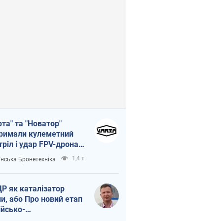
рта" та "Новатор"
римали кулеметний
тріл і удар FPV-дрона,
тувавши життя
1,4 т.
їнська Бронетехніка
церу ЗСУ
Р як каталізатор
ни, або Про новий етап
ійсько-
нічнокорейського