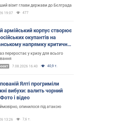
Це перший візит глави держави до Бєлграда
477
26 19:07
ій армійський корпус створює
російських окупантів на
нському напрямку критичний
омфорт: як це вдалося
аз переростає у кризу для всього
овання
40,9 т.
роєкт
7.08.2026 16:40
упованій Ялті прогриміли
жні вибухи: валить чорний
Фото і відео
 ймовірно, опинилося під атакою
7,6 т.
26 13:26