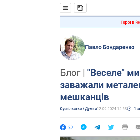
Герої вій
Павло Бондаренко
Блог |
"Веселе" ми
заважали металеві
мешканців
Суспільство / Думки
12.09.2024 14:53
1 
20