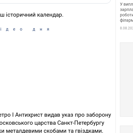
отри
У випл
зарпла
ш історичний календар.
роботи
філарм
8.08.20
ідео дня
етро І Антихрист видав указ про заборону
осковського царства Санкт-Петербургу
ки металдевими скобами та гвіздками.