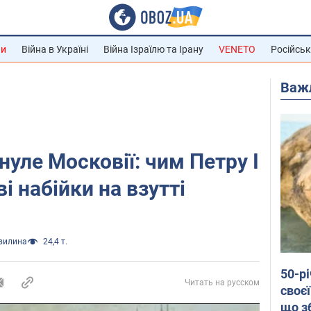
ни
Війна в Україні
Війна Ізраїлю та Ірану
VENETO
Російськ
Важ
нуле Московії: чим Петру І
 набійки на взутті
хвилина
24,4 т.
50-р
Читать на русском
своєї
що з