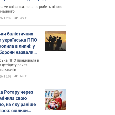
дітей
вами співачки, вона не робить нічого
ичайного
3,9 т.
26 17:39
ьки балістичних
т українська ППО
опила в липні: у
борони назвали
у
нська ППО працювала в
 дефіциту ракет-
оплювачів
6,6 т.
26 15:09
ка Ротару через
змінила свою
ю, на яку раніше
лася: скільки