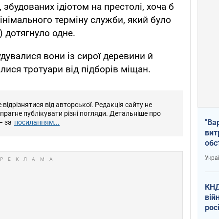
 збудованих ідіотом на престолі, хоча б
інімального терміну служби, який було
) дотягнуло одне.
будувалися вони із сирої деревини й
лися тротуари від підборів міщан.
відрізнятися від авторської. Редакція сайту не
е прагне публікувати різні погляди. Детальніше про
"Ва
– за
посиланням...
вит
обс
вря
Укра
офі
КНД
вій
рос
пів