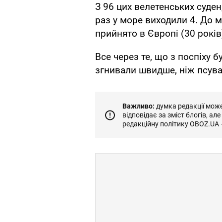
З 96 цих велетенських суден,
раз у море виходили 4. До м
прийнято в Європі (30 років
Все через те, що з поспіху 
згнивали швидше, ніж псува
Важливо:
думка редакції може 
відповідає за зміст блогів, ал
редакційну політику OBOZ.UA 