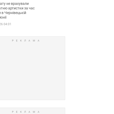
мувала співачка
ату не врахували
тню артистки за час
 в Чернівецькій
онії
26 04:01