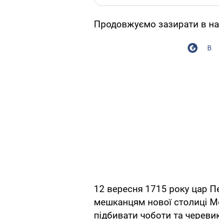
Продовжуємо зазирати в на
В
12 вересня 1715 року цар П
мешканцям нової столиці М
підбивати чоботи та череви