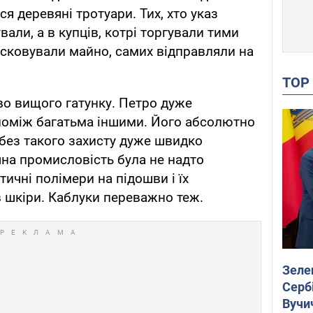
ся деревяні тротуари. Тих, хто указ
али, а в купців, котрі торгували тими
ісковували майно, самих відправляли на
TO
тво вищого гатунку. Петро дуже
поміж багатьма іншими. Його абсолютно
 без такого захисту дуже швидко
ічна промисловість була не надто
ичні полімери на підошви і їх
в шкіри. Каблуки переважно теж.
Зеле
Сербі
Вучи