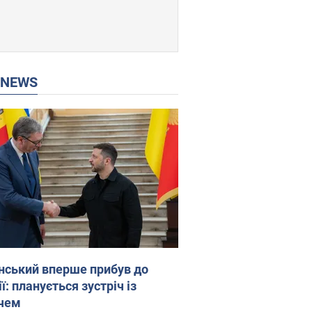
P NEWS
нський вперше прибув до
ї: планується зустріч із
чем