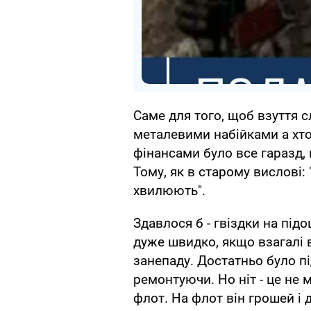
Саме для того, щоб взуття 
металевими набійками а хто
фінансами було все гаразд, 
Тому, як в старому вислові:
хвилюють".
Здавлося б - гвіздки на під
дуже швидко, якщо взагалі 
занепаду. Достатньо було пі
ремонтуючи. Но ніт - це не 
флот. На флот він грошей і 