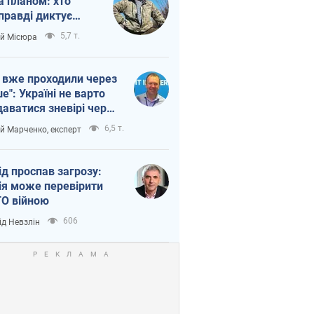
а планом: хто
правді диктує
п війни
5,7 т.
ій Місюра
 вже проходили через
ше": Україні не варто
даватися зневірі через
етний терор
6,5 т.
ій Марченко, експерт
ід проспав загрозу:
ія може перевірити
О війною
606
ід Невзлін