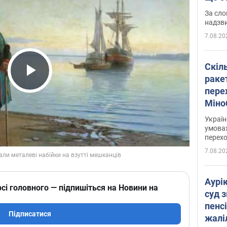
має 
За сло
надзв
7.08.20
Скіл
раке
Play Video
перех
Міно
цифр
Украї
умовах
перех
7.08.20
Аурі
сі головного — підпишіться на Новини на
суд 
пенсі
Підписатися
жалі