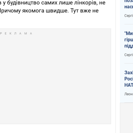
поз
у будівництво самих лише лінкорів, не
нас
Причому якомога швидше. Тут вже не
тем
Серг
"Ми
гір
під
рак
Серг
Зах
Рос
НАТ
Леон