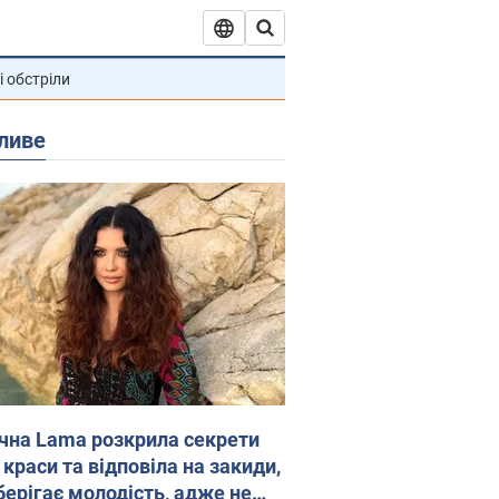
і обстріли
ливе
ічна Lama розкрила секрети
 краси та відповіла на закиди,
берігає молодість, адже не