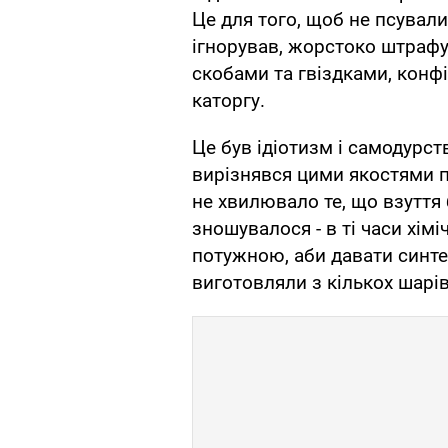
Це для того, щоб не псували
ігнорував, жорстоко штрафув
скобами та гвіздками, конф
каторгу.
Це був ідіотизм і самодурс
вирізнявся цими якостями 
не хвилювало те, що взуття
зношувалося - в ті часи хім
потужною, аби давати синтет
виготовляли з кількох шарі