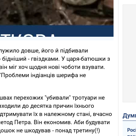
служило довше, його й підбивали
 бідніший - гвіздками. У царя-батюшки з
він міг хоч щодня нові чоботи взувати.
 "Проблеми індіанців шерифа не
ошвах перехожих "убивали" тротуари не
входили до десятка причин їхнього
дтримувати їх в належному стані, вчасно
Дум
метод Петра. Він економив. Аби будувати
дошок не шкодував - понад третину(!)
Рос