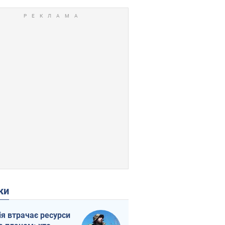
ки
ія втрачає ресурси