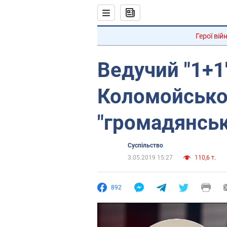
Герої вій
Ведучий "1+1
Коломойськог
"громадянськ
Суспільство
3.05.2019 15:27
110,6 т.
892