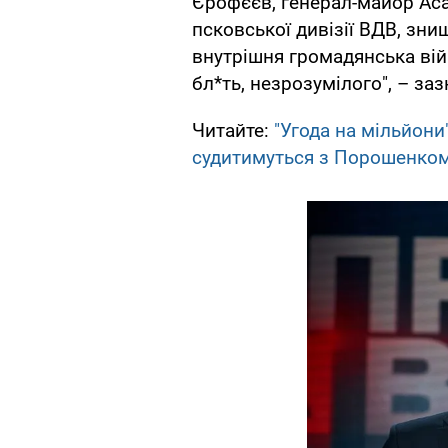
Єрофєєв, генерал-майор Аса
псковської дивізії ВДВ, зни
внутрішня громадянська війн
бл*ть, незрозумілого", – за
Читайте:
"Угода на мільйони
судитимуться з Порошенко