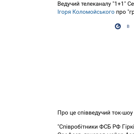
Ведучий телеканалу "1+1" Се
Ігоря Коломойського
про "гр
В
Про це співведучий ток-шоу 
"Співробітники ФСБ РФ Гіркі