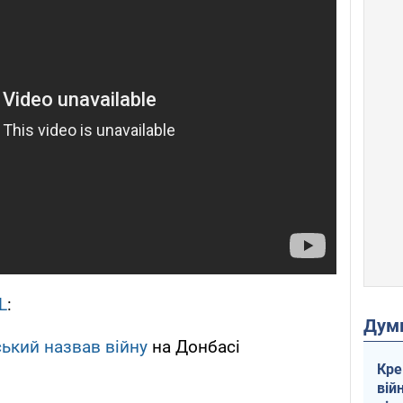
L
:
Дум
ький назвав війну
на Донбасі
Кре
вій