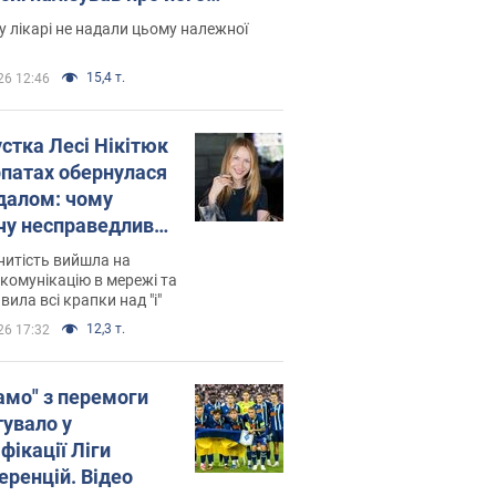
есивний" рак
 лікарі не надали цьому належної
15,4 т.
26 12:46
устка Лесі Нікітюк
рпатах обернулася
далом: чому
чу несправедливо
йтили
нитість вийшла на
комунікацію в мережі та
вила всі крапки над "і"
12,3 т.
26 17:32
амо" з перемоги
тувало у
фікації Ліги
еренцій. Відео