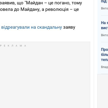
під
аявив, що "Майдан – це погано, тому
кри
овела до Майдану, а революція – це
Вікт
На 
и
відреагували на скандальну
заяву
вис
Вікт
Про
біл
теп
від
Влад
у К