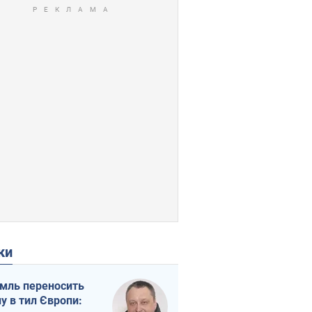
ки
мль переносить
ну в тил Європи: