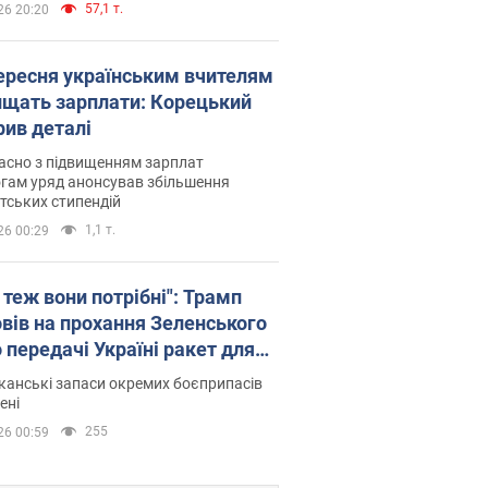
57,1 т.
26 20:20
вересня українським вчителям
ищать зарплати: Корецький
рив деталі
асно з підвищенням зарплат
гам уряд анонсував збільшення
тських стипендій
1,1 т.
26 00:29
 теж вони потрібні": Трамп
овів на прохання Зеленського
 передачі Україні ракет для
ot
анські запаси окремих боєприпасів
ені
255
26 00:59