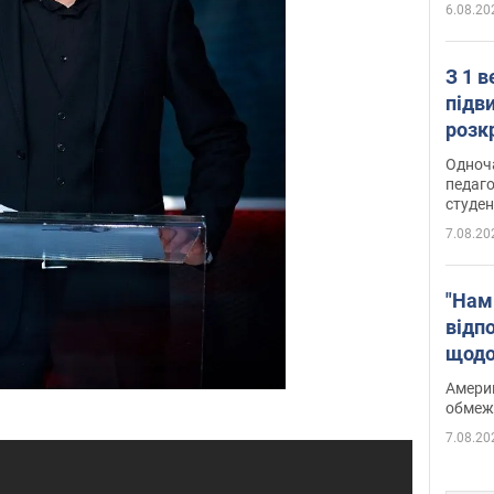
6.08.20
З 1 
підв
розк
Одноч
педаго
студен
7.08.20
"Нам
відп
щодо
Patri
Америк
обмеж
7.08.20