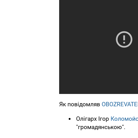
Як повідомляв
OBOZREVATE
Олігарх Ігор
Коломойс
"громадянською".