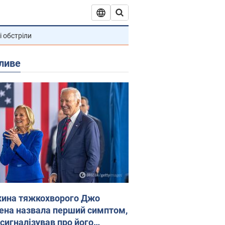
і обстріли
ливе
ина тяжкохворого Джо
ена назвала перший симптом,
 сигналізував про його