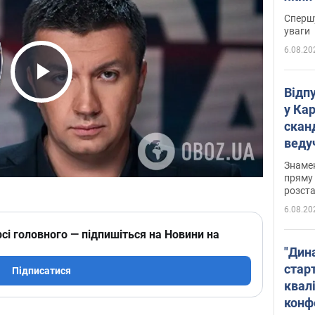
"агр
Спершу
уваги
6.08.20
Play Video
Відп
у Ка
скан
веду
захе
Знаме
пряму 
розста
6.08.20
сі головного — підпишіться на Новини на
"Дин
стар
Підписатися
квалі
конф