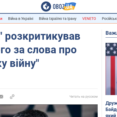
ни
Війна в Україні
Війна Ізраїлю та Ірану
VENETO
Російськ
Важ
" розкритикував
о за слова про
у війну"
Читать на русском
Друж
Байд
який