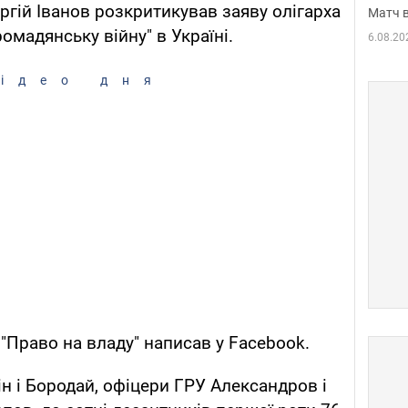
ргій Іванов розкритикував заяву олігарха
Матч в
омадянську війну" в Україні.
6.08.20
ідео дня
"Право на владу" написав у Facebook.
н і Бородай, офіцери ГРУ Александров і