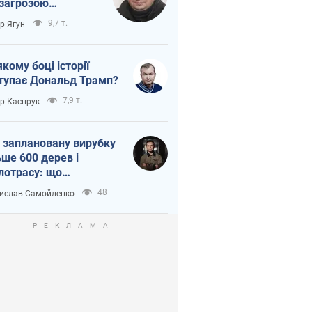
 загрозою
тична логістика
9,7 т.
ор Ягун
якому боці історії
тупає Дональд Трамп?
7,9 т.
ор Каспрук
 заплановану вирубку
ьше 600 дерев і
лотрасу: що
бувається на Теремках
48
ислав Самойленко
иєві