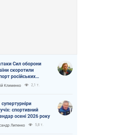
атаки Сил оборони
аїни скоротили
порт російських
топродуктів
2,1 т.
ій Клименко
 супертурніри
учіх: спортивний
ендар осені 2026 року
5,8 т.
сандр Липенко