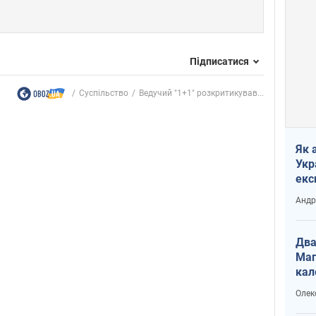
Підписатися
Суспільство
Ведучий "1+1" розкритикував...
Як 
Укр
екс
наф
Андр
Два
Маг
кал
Олек