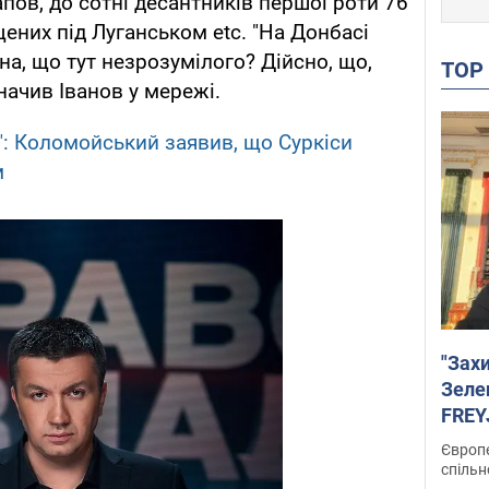
пов, до сотні десантників першої роти 76
щених під Луганськом etc. "На Донбасі
а, що тут незрозумілого? Дійсно, що,
TO
значив Іванов у мережі.
": Коломойський заявив, що Суркіси
м
"Зах
Зеле
FREYJ
підтр
Європе
спільн