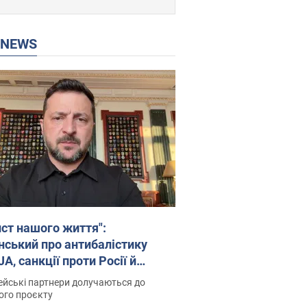
P NEWS
ист нашого життя":
нський про антибалістику
A, санкції проти Росії й
имку аграріїв. Відео
йські партнери долучаються до
ого проєкту